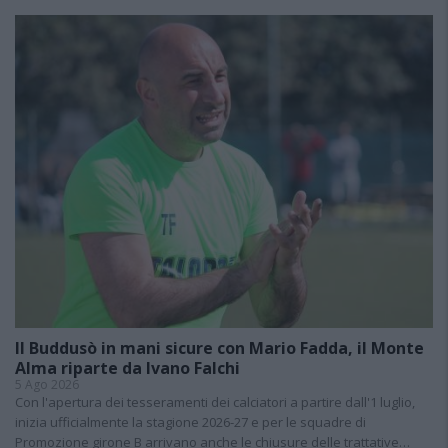
Il Buddusò in mani sicure con Mario Fadda, il Monte
Alma riparte da Ivano Falchi
5 Ago 2026
Con l'apertura dei tesseramenti dei calciatori a partire dall'1 luglio,
inizia ufficialmente la stagione 2026-27 e per le squadre di
Promozione girone B arrivano anche le chiusure delle trattative…