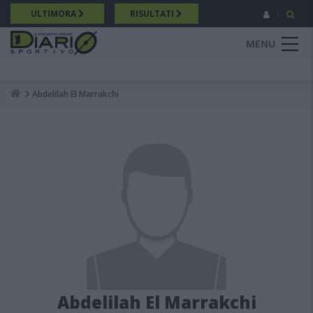
Salta
ULTIMORA
RISULTATI
al
contenuto
MENU
principale
Abdelilah El Marrakchi
Breadcrumb
Abdelilah El Marrakchi