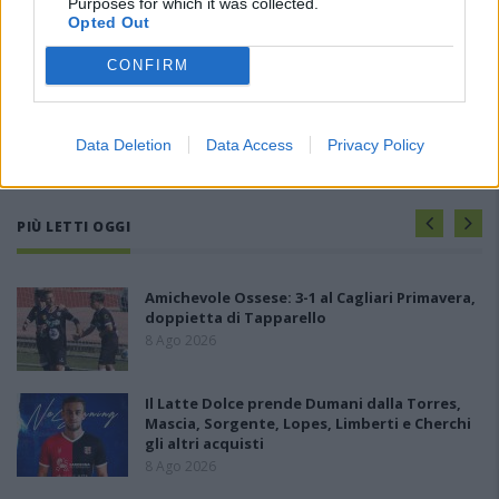
Purposes for which it was collected.
Opted Out
CONFIRM
Data Deletion
Data Access
Privacy Policy
PIÙ LETTI OGGI
Amichevole Ossese: 3-1 al Cagliari Primavera,
doppietta di Tapparello
8 Ago 2026
Il Latte Dolce prende Dumani dalla Torres,
Mascia, Sorgente, Lopes, Limberti e Cherchi
gli altri acquisti
8 Ago 2026