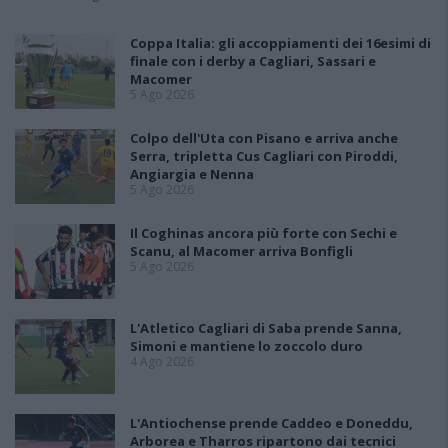
Coppa Italia: gli accoppiamenti dei 16esimi di
finale con i derby a Cagliari, Sassari e
Macomer
5 Ago 2026
Colpo dell'Uta con Pisano e arriva anche
Serra, tripletta Cus Cagliari con Piroddi,
Angiargia e Nenna
5 Ago 2026
Il Coghinas ancora più forte con Sechi e
Scanu, al Macomer arriva Bonfigli
5 Ago 2026
L'Atletico Cagliari di Saba prende Sanna,
Simoni e mantiene lo zoccolo duro
4 Ago 2026
L'Antiochense prende Caddeo e Doneddu,
Arborea e Tharros ripartono dai tecnici