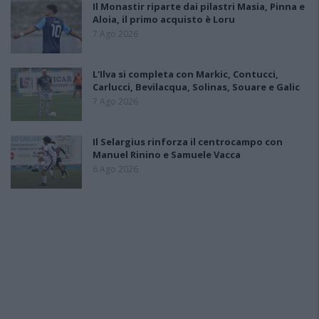
Il Monastir riparte dai pilastri Masia, Pinna e
Aloia, il primo acquisto è Loru
7 Ago 2026
L'Ilva si completa con Markic, Contucci,
Carlucci, Bevilacqua, Solinas, Souare e Galic
7 Ago 2026
Il Selargius rinforza il centrocampo con
Manuel Rinino e Samuele Vacca
6 Ago 2026