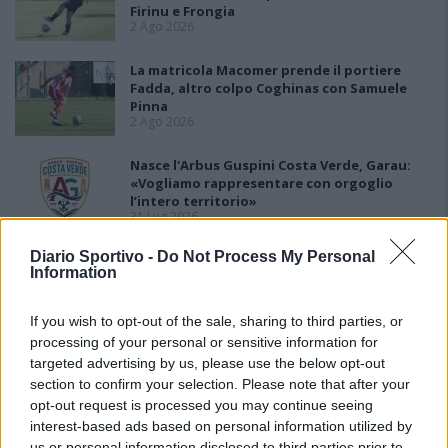
Firinu e Frongia
2 Ago 2026
La matricola Macomer prende il portiere
Fadda, altro colpo Coghinas con Samuele
Pinna
2 Ago 2026
Nasce l'Arbus Guspini Costa Verde, Garau:
«Vogliamo rappresentare con orgoglio
l’intero territorio»
31 Lug 2026
Diario Sportivo -
Do Not Process My Personal
Il Sant'Elena si riprende il difensore Mancusi
Information
28 Lug 2026
If you wish to opt-out of the sale, sharing to third parties, or
processing of your personal or sensitive information for
targeted advertising by us, please use the below opt-out
section to confirm your selection. Please note that after your
opt-out request is processed you may continue seeing
interest-based ads based on personal information utilized by
us or personal information disclosed to third parties prior to