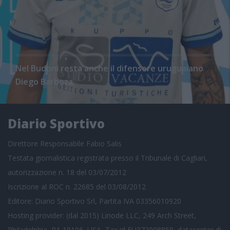
Nel Budoni resta anche il difensore uruguaiano
Diego Barboza
Diario Sportivo
Direttore Responsabile Fabio Salis
Testata giornalistica registrata presso il Tribunale di Cagliari,
autorizzazione n. 18 del 03/07/2012
Iscrizione al ROC n. 22685 del 03/08/2012
Editore: Diario Sportivo Srl, Partita IVA 03356010920
Hosting provider: (dal 2015) Linode LLC, 249 Arch Street,
Philadelphia, PA 19106, USA, Tax id EU372008859, datacenter di