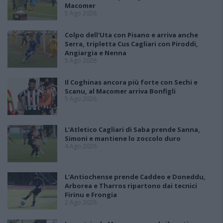
Macomer
5 Ago 2026
Colpo dell'Uta con Pisano e arriva anche
Serra, tripletta Cus Cagliari con Piroddi,
Angiargia e Nenna
5 Ago 2026
Il Coghinas ancora più forte con Sechi e
Scanu, al Macomer arriva Bonfigli
5 Ago 2026
L'Atletico Cagliari di Saba prende Sanna,
Simoni e mantiene lo zoccolo duro
4 Ago 2026
L'Antiochense prende Caddeo e Doneddu,
Arborea e Tharros ripartono dai tecnici
Firinu e Frongia
2 Ago 2026