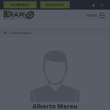
Salta
ULTIMORA
RISULTATI
al
contenuto
MENU
principale
Alberto Mereu
Breadcrumb
Alberto Mereu