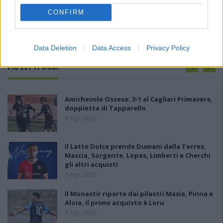
CONFIRM
Data Deletion
Data Access
Privacy Policy
PIÙ LETTI OGGI
Amichevole Ossese: 3-1 al Cagliari Primavera,
doppietta di Tapparello
8 Ago 2026
Il Latte Dolce prende Dumani dalla Torres,
Mascia, Sorgente, Lopes, Limberti e Cherchi
gli altri acquisti
8 Ago 2026
Il Monastir riparte dai pilastri Masia, Pinna e
Aloia, il primo acquisto è Loru
7 Ago 2026