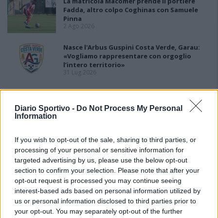
La matricola Macomer prende il portiere
Fadda, altro colpo Coghinas con Samuele
Pinna
2 Ago 2026
Nasce l'Arbus Guspini Costa Verde, Garau:
«Vogliamo rappresentare con orgoglio
l’intero territorio»
31 Lug 2026
Il Sant'Elena si riprende il difensore Mancusi
28 Lug 2026
Diario Sportivo -
Do Not Process My Personal
Information
If you wish to opt-out of the sale, sharing to third parties, or
processing of your personal or sensitive information for
targeted advertising by us, please use the below opt-out
section to confirm your selection. Please note that after your
opt-out request is processed you may continue seeing
interest-based ads based on personal information utilized by
us or personal information disclosed to third parties prior to
your opt-out. You may separately opt-out of the further