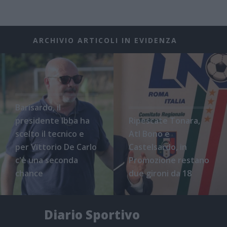
ARCHIVIO ARTICOLI IN EVIDENZA
Barisardo, il
presidente Ibba ha
Ripescate Tonara,
scelto il tecnico e
Atl Bono e
per Vittorio De Carlo
Castelsardo, in
c'è una seconda
Promozione restano
chance
due gironi da 18
Diario Sportivo