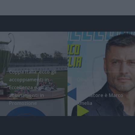
Coppa Italia: ecco gli
accoppiamenti in
Olbia, ecco
Eccellenza e gli
l'ufficialità:
abbinamenti in
l'allenatore è Marco
Promozione
Amelia