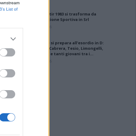
 downstream
B’s List of
Il Monastir 1983 si trasforma da
Associazione Sportiva in Srl
7 Ago 2026
L'Ossese si prepara all'esordio in D:
Forzati, Cabrera, Tesio, Limongelli,
Bolzicco e tanti giovani tra i…
7 Ago 2026