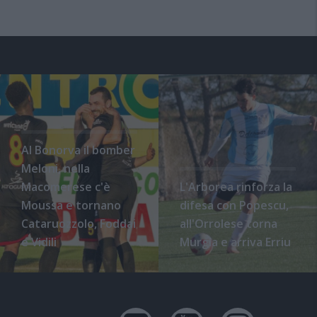
Al Bonorva il bomber
Meloni, nella
Macomerese c'è
L'Arborea rinforza la
Moussa e tornano
difesa con Popescu,
Cataruozzolo, Foddai
all'Orrolese torna
e Vidili
Murgia e arriva Erriu