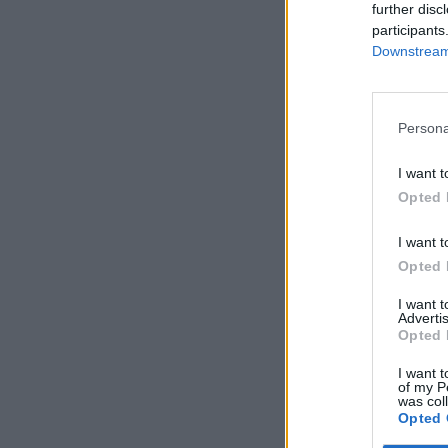
further disc
participants
Downstream 
Persona
I want t
Opted 
I want t
Opted 
I want 
Advertis
Opted 
I want t
of my P
was col
Opted 