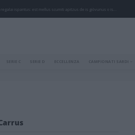
 regalai ispantus: est mellus scumiti apitzus de is giòvunus o is…
SERIE C
SERIE D
ECCELLENZA
CAMPIONATI SARDI
Carrus