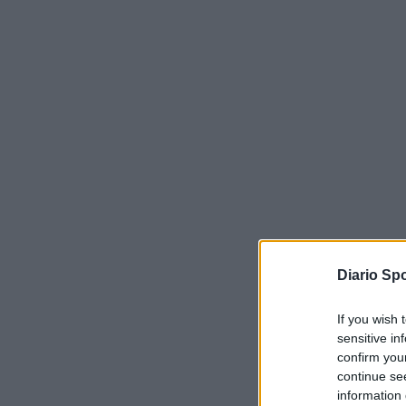
Diario Spo
If you wish 
sensitive in
confirm you
continue se
information 