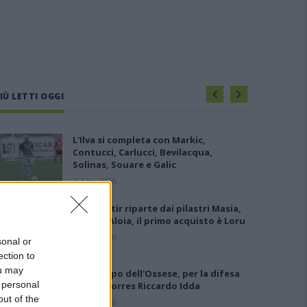
IÙ LETTI OGGI
L'Ilva si completa con Markic,
Contucci, Carlucci, Bevilacqua,
Solinas, Souare e Galic
7 Ago 2026
Il Monastir riparte dai pilastri Masia,
Pinna e Aloia, il primo acquisto è Loru
7 Ago 2026
sonal or
ection to
ou may
Gran colpo dell'Ossese, per la difesa
 personal
c'è l'ex Torres Riccardo Idda
out of the
7 Ago 2026