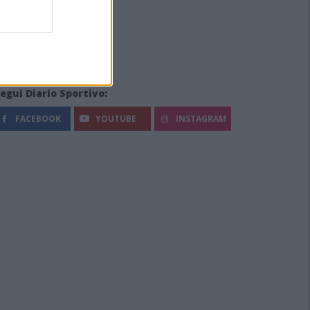
egui Diario Sportivo:
FACEBOOK
YOUTUBE
INSTAGRAM