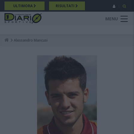
Salta
ULTIMORA
RISULTATI
al
contenuto
MENU
principale
Alessandro Mancusi
Breadcrumb