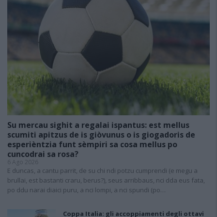
Su mercau sighit a regalai ispantus: est mellus
scumiti apitzus de is giòvunus o is giogadoris de
esperièntzia funt sèmpiri sa cosa mellus po
cuncodrai sa rosa?
6 Ago 2026
E duncas, a cantu parrit, de su chi ndi potzu cumprendi (e megu a
brullai, est bastanti craru, berus?), seus arribbaus, nci dda eus fata,
po ddu narai diaici puru, a nci lompi, a nci spundi (po…
Coppa Italia: gli accoppiamenti degli ottavi