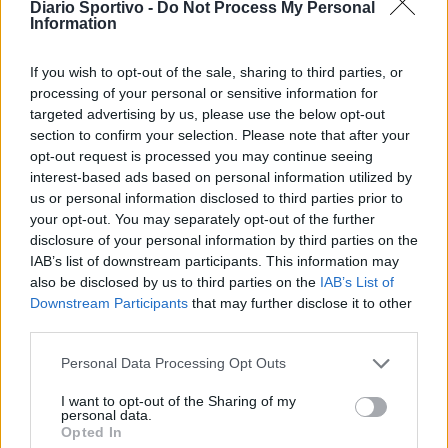
Diario Sportivo -
Do Not Process My Personal
La Villacidrese torna in Eccellenza,
Information
l'Antiochense va in Promozione, Golfo
Aranci e La Salle salgono in Prima
31 Lug 2026
If you wish to opt-out of the sale, sharing to third parties, or
processing of your personal or sensitive information for
targeted advertising by us, please use the below opt-out
Carbonia, l'ex presidente Canu: «Lasciai i
soldi per pagare le vertenze, Meloni si
section to confirm your selection. Please note that after your
assuma le responsabilità»
opt-out request is processed you may continue seeing
31 Lug 2026
interest-based ads based on personal information utilized by
us or personal information disclosed to third parties prior to
Il Carbonia non si iscrive, Meloni:
your opt-out. You may separately opt-out of the further
«Impossibilitati nel far fronte alle vertenze
disclosure of your personal information by third parties on the
dei giocatori»
IAB’s list of downstream participants. This information may
31 Lug 2026
also be disclosed by us to third parties on the
IAB’s List of
Downstream Participants
that may further disclose it to other
third parties.
Personal Data Processing Opt Outs
I want to opt-out of the Sharing of my
personal data.
Opted In