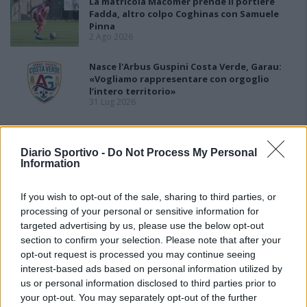
La matricola Macomer prende il portiere
Fadda, altro colpo Coghinas con Samuele
Pinna
2 Ago 2026
Nasce l'Arbus Guspini Costa Verde, Garau:
«Vogliamo rappresentare con orgoglio
l’intero territorio»
31 Lug 2026
Il Sant'Elena si riprende il difensore Mancusi
28 Lug 2026
Diario Sportivo -
Do Not Process My Personal
Information
If you wish to opt-out of the sale, sharing to third parties, or
processing of your personal or sensitive information for
targeted advertising by us, please use the below opt-out
section to confirm your selection. Please note that after your
opt-out request is processed you may continue seeing
interest-based ads based on personal information utilized by
us or personal information disclosed to third parties prior to
your opt-out. You may separately opt-out of the further