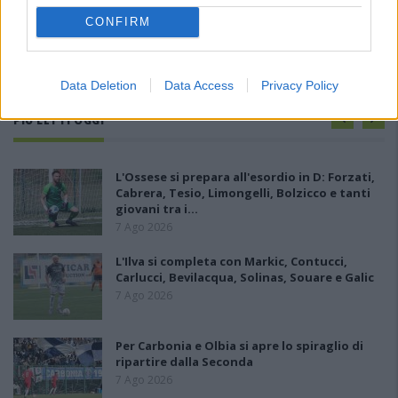
CONFIRM
Data Deletion
Data Access
Privacy Policy
PIÙ LETTI OGGI
L'Ossese si prepara all'esordio in D: Forzati,
Cabrera, Tesio, Limongelli, Bolzicco e tanti
giovani tra i…
7 Ago 2026
L'Ilva si completa con Markic, Contucci,
Carlucci, Bevilacqua, Solinas, Souare e Galic
7 Ago 2026
Per Carbonia e Olbia si apre lo spiraglio di
ripartire dalla Seconda
7 Ago 2026