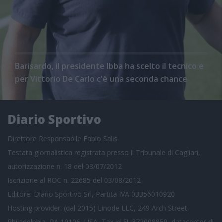
Barisardo, il presidente Ibba ha scelto il tecnico e
per Vittorio De Carlo c'è una seconda chance
Diario Sportivo
Direttore Responsabile Fabio Salis
Testata giornalistica registrata presso il Tribunale di Cagliari,
autorizzazione n. 18 del 03/07/2012
Iscrizione al ROC n. 22685 del 03/08/2012
Editore: Diario Sportivo Srl, Partita IVA 03356010920
Hosting provider: (dal 2015) Linode LLC, 249 Arch Street,
Philadelphia, PA 19106, USA, Tax id EU372008859, datacenter di