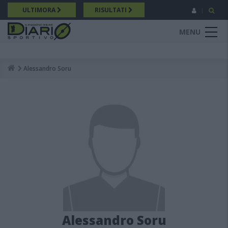
Salta
ULTIMORA
RISULTATI
al
contenuto
MENU
principale
Alessandro Soru
Breadcrumb
Alessandro Soru