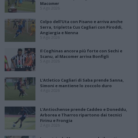
Macomer
5 Ago 2026
Colpo dell'Uta con Pisano e arriva anche
Serra, tripletta Cus Cagliari con Piroddi,
Angiargia e Nenna
5 Ago 2026
Il Coghinas ancora più forte con Sechi e
Scanu, al Macomer arriva Bonfigli
5 Ago 2026
L'Atletico Cagliari di Saba prende Sanna,
Simoni e mantiene lo zoccolo duro
4 Ago 2026
L'Antiochense prende Caddeo e Doneddu,
Arborea e Tharros ripartono dai tecnici
Firinu e Frongia
2 Ago 2026