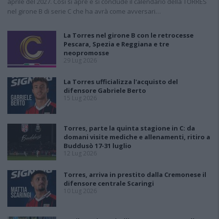
aprile del 2027. Così si apre e si conclude il calendario della TORRES
nel girone B di serie C che ha avrà come avversari…
La Torres nel girone B con le retrocesse
Pescara, Spezia e Reggiana e tre
neopromosse
29 Lug 2026
La Torres ufficializza l'acquisto del
difensore Gabriele Berto
15 Lug 2026
Torres, parte la quinta stagione in C: da
domani visite mediche e allenamenti, ritiro a
Buddusò 17-31 luglio
12 Lug 2026
Torres, arriva in prestito dalla Cremonese il
difensore centrale Scaringi
10 Lug 2026