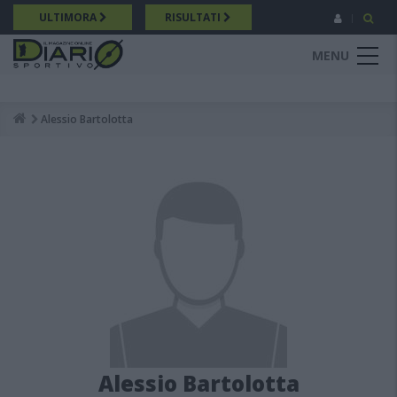
Salta
ULTIMORA
RISULTATI
al
contenuto
MENU
principale
Alessio Bartolotta
Breadcrumb
Alessio Bartolotta