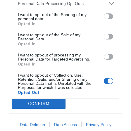
Personal Data Processing Opt Outs
I want to opt-out of the Sharing of my
personal data.
Opted In
I want to opt-out of the Sale of my
Personal Data.
Opted In
I want to opt-out of processing my
Personal Data for Targeted Advertising.
Opted In
PIÙ LETTI OGGI
I want to opt-out of Collection, Use,
Retention, Sale, and/or Sharing of my
Personal Data that Is Unrelated with the
Amichevole Ossese: 3-1 al Cagliari Primavera,
Purposes for which it was collected.
doppietta di Tapparello
Opted Out
8 Ago 2026
CONFIRM
Il Latte Dolce prende Dumani dalla Torres,
Mascia, Sorgente, Lopes, Limberti e Cherchi
Data Deletion
Data Access
Privacy Policy
gli altri acquisti
8 Ago 2026