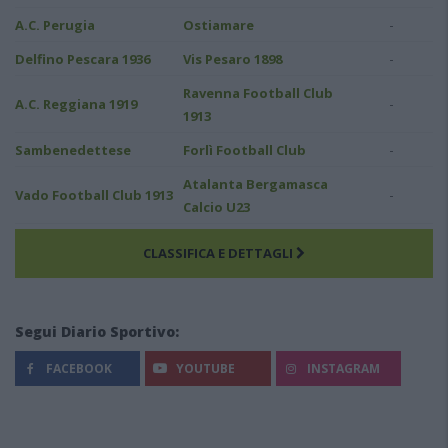
-
A.C. Perugia
Ostiamare
-
Delfino Pescara 1936
Vis Pesaro 1898
Ravenna Football Club
-
A.C. Reggiana 1919
1913
-
Sambenedettese
Forlì Football Club
Atalanta Bergamasca
-
Vado Football Club 1913
Calcio U23
CLASSIFICA E DETTAGLI
Segui Diario Sportivo:
FACEBOOK
YOUTUBE
INSTAGRAM