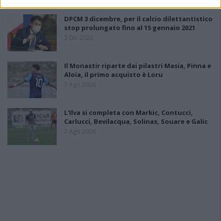
DPCM 3 dicembre, per il calcio dilettantistico
stop prolungato fino al 15 gennaio 2021
3 Dic 2020
Il Monastir riparte dai pilastri Masia, Pinna e
Aloia, il primo acquisto è Loru
7 Ago 2026
L'Ilva si completa con Markic, Contucci,
Carlucci, Bevilacqua, Solinas, Souare e Galic
7 Ago 2026