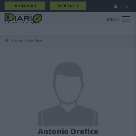
Salta
ULTIMORA
RISULTATI
al
contenuto
MENU
principale
Antonio Orefice
Breadcrumb
Antonio Orefice