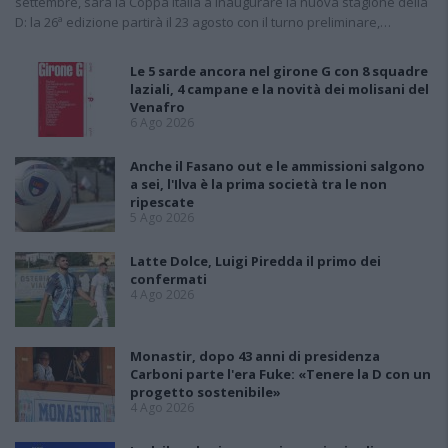
settembre, sarà la Coppa Italia a inaugurare la nuova stagione della
D: la 26ª edizione partirà il 23 agosto con il turno preliminare,…
Le 5 sarde ancora nel girone G con 8 squadre
laziali, 4 campane e la novità dei molisani del
Venafro
6 Ago 2026
Anche il Fasano out e le ammissioni salgono
a sei, l'Ilva è la prima società tra le non
ripescate
5 Ago 2026
Latte Dolce, Luigi Piredda il primo dei
confermati
4 Ago 2026
Monastir, dopo 43 anni di presidenza
Carboni parte l'era Fuke: «Tenere la D con un
progetto sostenibile»
4 Ago 2026