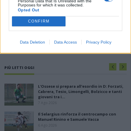
Personal Data that Is Unrelated with the
Purposes for which it was collected.
Opted Out
CONFIRM
Data Deletion
Data Access
Privacy Policy
PIÙ LETTI OGGI
L'Ossese si prepara all'esordio in D: Forzati,
Cabrera, Tesio, Limongelli, Bolzicco e tanti
giovani tra i…
7 Ago 2026
Il Selargius rinforza il centrocampo con
Manuel Rinino e Samuele Vacca
6 Ago 2026