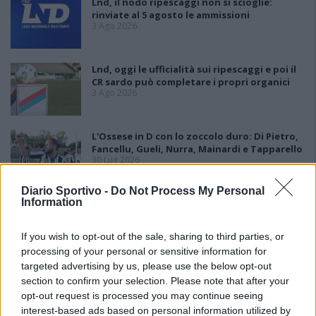
Lnd, il nodo ripescaggi non si scioglie:
rinviate al 5 agosto le ammissioni
3 Ago 2026
Lnd, oggi le ufficialità sui ripescaggi e poi il
CR sardo può completare i propri organici
3 Ago 2026
L'Ossese in D con lo zoccolo duro: Di Pietro,
Fancellu, Gueli, Nurra, Mainardi e Tapparello
30 Lug 2026
Diario Sportivo -
Do Not Process My Personal
Information
Latte Dolce, Andrea Grigoras è il nuovo ds
29 Lug 2026
If you wish to opt-out of the sale, sharing to third parties, or
processing of your personal or sensitive information for
targeted advertising by us, please use the below opt-out
section to confirm your selection. Please note that after your
opt-out request is processed you may continue seeing
interest-based ads based on personal information utilized by