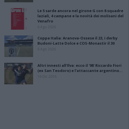
Le 5 sarde ancora nel girone G con 8 squadre
laziali, 4 campane e la novità dei molisani del
Venafro
6 Ago 2026
Coppa Italia: Aranova-Ossese il 23, i derby
Budoni-Latte Dolce e COS-Monastir il 30
6 Ago 2026
Altri innesti all'Ilva: ecco il '98' Riccardo Fiori
(ex San Teodoro) e l'attaccante argentino…
16 Dic 2016