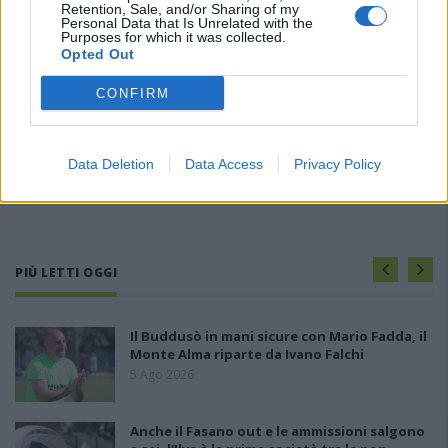
Retention, Sale, and/or Sharing of my
Personal Data that Is Unrelated with the
Purposes for which it was collected.
Opted Out
CONFIRM
Data Deletion
Data Access
Privacy Policy
PIÙ LETTI OGGI
Il Buddusò in mani sicure con Mario Fadda, il
Monte Alma riparte da Ivano Falchi
5 Ago 2026
Anche il Fasano out e le ammissioni salgono