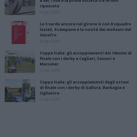
a sei, l'Ilva è la prima società tra le non
ripescate
5 Ago 2026
Le 5 sarde ancora nel girone G con 8 squadre
laziali, 4 campane e la novità dei molisani del
Venafro
6 Ago 2026
Coppa Italia: gli accoppiamenti dei 16esimi di
finale con i derby a Cagliari, Sassari e
Macomer
5 Ago 2026
Coppa Italia: gli accoppiamenti degli ottavi
di finale con i derby di Gallura, Barbagia e
Ogliastra
5 Ago 2026