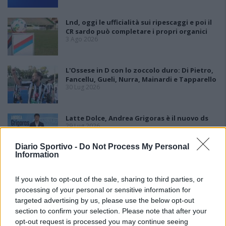
Lnd, oggi le ufficialità sui ripescaggi e poi il
CR sardo può completare i propri organici
3 Ago 2026
L'Ossese in D con lo zoccolo duro: Di Pietro,
Fancellu, Gueli, Nurra, Mainardi e Tapparello
30 Lug 2026
Latte Dolce, Andrea Grigoras è il nuovo ds
29 Lug 2026
Diario Sportivo -
Do Not Process My Personal
Information
Il San Giuliano non fa ricorso e i posti vuoti
sono 5: l'Ilva battaglia per la posizione in
If you wish to opt-out of the sale, sharing to third parties, or
graduatoria
processing of your personal or sensitive information for
24 Lug 2026
targeted advertising by us, please use the below opt-out
section to confirm your selection. Please note that after your
opt-out request is processed you may continue seeing