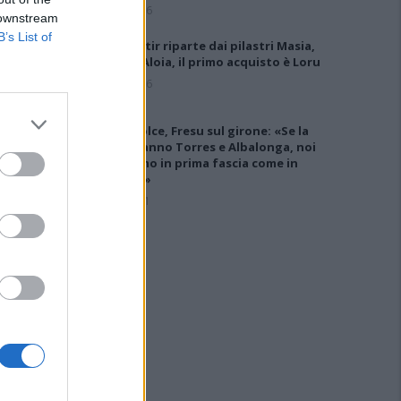
7 Ago 2026
 downstream
B’s List of
Il Monastir riparte dai pilastri Masia,
Pinna e Aloia, il primo acquisto è Loru
7 Ago 2026
Latte Dolce, Fresu sul girone: «Se la
giocheranno Torres e Albalonga, noi
non siamo in prima fascia come in
passato»
8 Set 2021