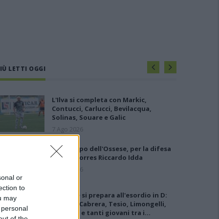
IÙ LETTI OGGI
L'Ilva si completa con Markic,
Contucci, Carlucci, Bevilacqua,
Solinas, Souare e Galic
7 Ago 2026
Gran colpo dell'Ossese, per la difesa
c'è l'ex Torres Riccardo Idda
7 Ago 2026
sonal or
ection to
L'Ossese si prepara all'esordio in D:
ou may
Forzati, Cabrera, Tesio, Limongelli,
 personal
Bolzicco e tanti giovani tra i…
out of the