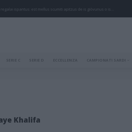
 regalai ispantus: est mellus scumiti apitzus de is giòvunus o is…
SERIE C
SERIE D
ECCELLENZA
CAMPIONATI SARDI
ye Khalifa