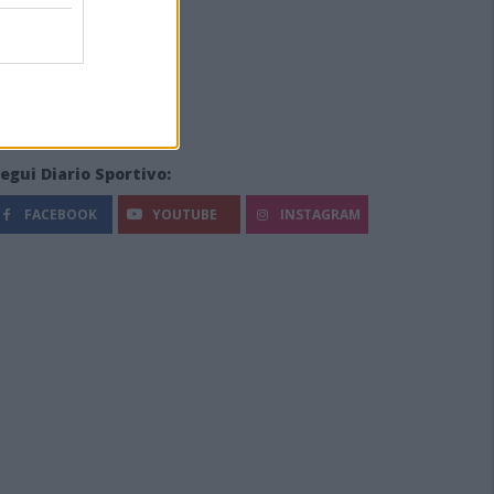
egui Diario Sportivo:
FACEBOOK
YOUTUBE
INSTAGRAM