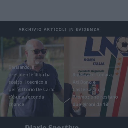
ARCHIVIO ARTICOLI IN EVIDENZA
Barisardo, il
presidente Ibba ha
Ripescate Tonara,
scelto il tecnico e
Atl Bono e
per Vittorio De Carlo
Castelsardo, in
c'è una seconda
Promozione restano
chance
due gironi da 18
Diario Sportivo