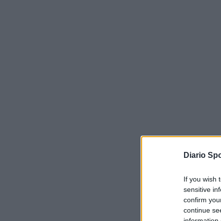
Diario Spo
If you wish 
sensitive in
confirm you
continue se
information 