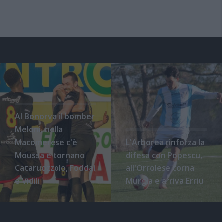
Al Bonorva il bomber
Meloni, nella
Macomerese c'è
L'Arborea rinforza la
Moussa e tornano
difesa con Popescu,
Cataruozzolo, Foddai
all'Orrolese torna
e Vidili
Murgia e arriva Erriu