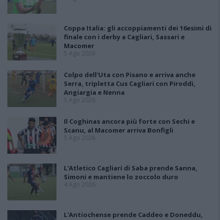
Coppa Italia: gli accoppiamenti dei 16esimi di
finale con i derby a Cagliari, Sassari e
Macomer
5 Ago 2026
Colpo dell'Uta con Pisano e arriva anche
Serra, tripletta Cus Cagliari con Piroddi,
Angiargia e Nenna
5 Ago 2026
Il Coghinas ancora più forte con Sechi e
Scanu, al Macomer arriva Bonfigli
5 Ago 2026
L'Atletico Cagliari di Saba prende Sanna,
Simoni e mantiene lo zoccolo duro
4 Ago 2026
L'Antiochense prende Caddeo e Doneddu,