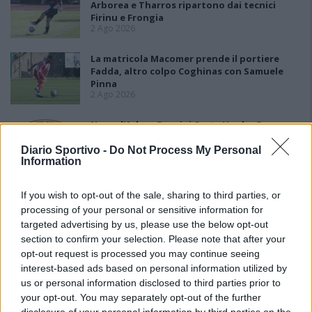
Arborea e Tharros ripartono dai tecnici
Firinu e Frongia
2 Ago 2026
La matricola Macomer prende il portiere
Fadda, altro colpo Coghinas con Samuele
Pinna
2 Ago 2026
Nasce l'Arbus Guspini Costa Verde, Garau:
«Vogliamo rappresentare con orgoglio
l’intero territorio»
Diario Sportivo -
Do Not Process My Personal
31 Lug 2026
Information
If you wish to opt-out of the sale, sharing to third parties, or
processing of your personal or sensitive information for
targeted advertising by us, please use the below opt-out
section to confirm your selection. Please note that after your
opt-out request is processed you may continue seeing
interest-based ads based on personal information utilized by
us or personal information disclosed to third parties prior to
your opt-out. You may separately opt-out of the further