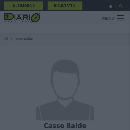
Salta
ULTIMORA
RISULTATI
al
contenuto
MENU
principale
Casso Balde
Breadcrumb
Casso Balde