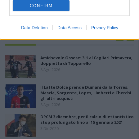
CONFIRM
Data Deletion
Data Access
Privacy Policy
PIÙ LETTI OGGI
Amichevole Ossese: 3-1 al Cagliari Primavera,
doppietta di Tapparello
8 Ago 2026
Il Latte Dolce prende Dumani dalla Torres,
Mascia, Sorgente, Lopes, Limberti e Cherchi
gli altri acquisti
8 Ago 2026
DPCM 3 dicembre, per il calcio dilettantistico
stop prolungato fino al 15 gennaio 2021
3 Dic 2020