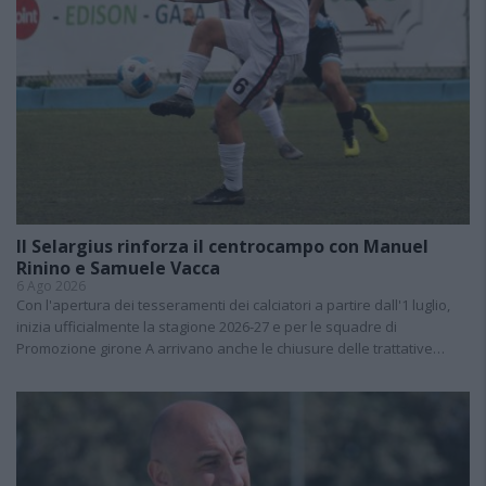
Il Selargius rinforza il centrocampo con Manuel
Rinino e Samuele Vacca
6 Ago 2026
Con l'apertura dei tesseramenti dei calciatori a partire dall'1 luglio,
inizia ufficialmente la stagione 2026-27 e per le squadre di
Promozione girone A arrivano anche le chiusure delle trattative…