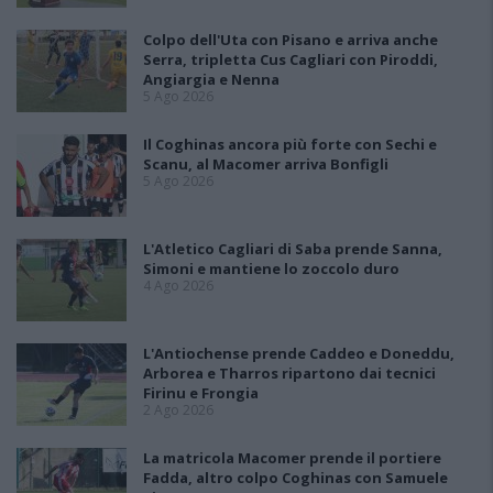
Colpo dell'Uta con Pisano e arriva anche
Serra, tripletta Cus Cagliari con Piroddi,
Angiargia e Nenna
5 Ago 2026
Il Coghinas ancora più forte con Sechi e
Scanu, al Macomer arriva Bonfigli
5 Ago 2026
L'Atletico Cagliari di Saba prende Sanna,
Simoni e mantiene lo zoccolo duro
4 Ago 2026
L'Antiochense prende Caddeo e Doneddu,
Arborea e Tharros ripartono dai tecnici
Firinu e Frongia
2 Ago 2026
La matricola Macomer prende il portiere
Fadda, altro colpo Coghinas con Samuele