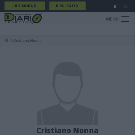
Salta
ULTIMORA
RISULTATI
al
contenuto
MENU
principale
Cristiano Nonna
Breadcrumb
Cristiano Nonna