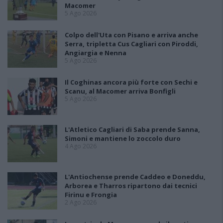
Macomer
5 Ago 2026
Colpo dell'Uta con Pisano e arriva anche
Serra, tripletta Cus Cagliari con Piroddi,
Angiargia e Nenna
5 Ago 2026
Il Coghinas ancora più forte con Sechi e
Scanu, al Macomer arriva Bonfigli
5 Ago 2026
L'Atletico Cagliari di Saba prende Sanna,
Simoni e mantiene lo zoccolo duro
4 Ago 2026
L'Antiochense prende Caddeo e Doneddu,
Arborea e Tharros ripartono dai tecnici
Firinu e Frongia
2 Ago 2026