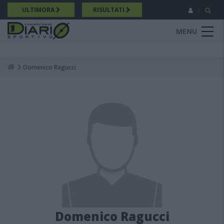
Salta
ULTIMORA
RISULTATI
al
contenuto
MENU
principale
Domenico Ragucci
Breadcrumb
Domenico Ragucci