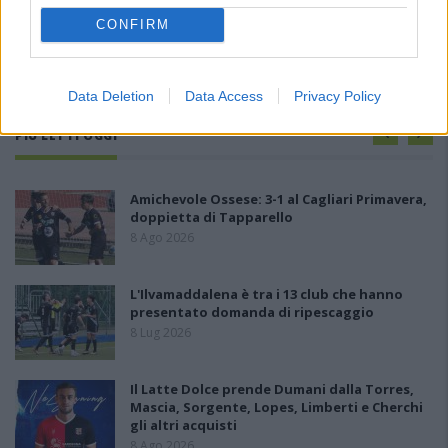
CONFIRM
Data Deletion
Data Access
Privacy Policy
PIÙ LETTI OGGI
Amichevole Ossese: 3-1 al Cagliari Primavera,
doppietta di Tapparello
8 Ago 2026
L'Ilvamaddalena è tra i 13 club che hanno
presentato domanda di ripescaggio
8 Lug 2026
Il Latte Dolce prende Dumani dalla Torres,
Mascia, Sorgente, Lopes, Limberti e Cherchi
gli altri acquisti
8 Ago 2026