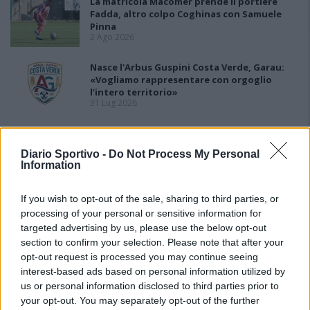
La matricola Macomer prende il portiere
Fadda, altro colpo Coghinas con Samuele
Pinna
2 Ago 2026
Nasce l'Arbus Guspini Costa Verde, Garau:
«Vogliamo rappresentare con orgoglio
l’intero territorio»
31 Lug 2026
Il Sant'Elena si riprende il difensore Mancusi
28 Lug 2026
Diario Sportivo -
Do Not Process My Personal
Information
If you wish to opt-out of the sale, sharing to third parties, or
processing of your personal or sensitive information for
targeted advertising by us, please use the below opt-out
section to confirm your selection. Please note that after your
opt-out request is processed you may continue seeing
interest-based ads based on personal information utilized by
us or personal information disclosed to third parties prior to
your opt-out. You may separately opt-out of the further