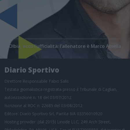
Olbia, ecco l'ufficialità: l'allenatore è Marco Amelia
Diario Sportivo
Direttore Responsabile Fabio Salis
Testata giornalistica registrata presso il Tribunale di Cagliari,
autorizzazione n. 18 del 03/07/2012
Iscrizione al ROC n. 22685 del 03/08/2012
Editore: Diario Sportivo Srl, Partita IVA 03356010920
Hosting provider: (dal 2015) Linode LLC, 249 Arch Street,
Philadelphia, PA 19106, USA, Tax id EU372008859, datacenter di