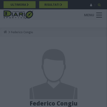
Salta
ULTIMORA
RISULTATI
al
contenuto
MENU
principale
Federico Congiu
Breadcrumb
Federico Congiu