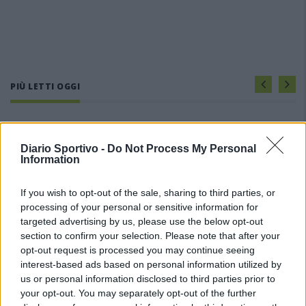
PIÙ LETTI OGGI
L'Ilva si completa con Markic, Contucci,
Carlucci, Bevilacqua, Solinas, Souare e Galic
Diario Sportivo -
Do Not Process My Personal
7 Ago 2026
Information
If you wish to opt-out of the sale, sharing to third parties, or
Il Monastir riparte dai pilastri Masia, Pinna e
Aloia, il primo acquisto è Loru
processing of your personal or sensitive information for
7 Ago 2026
targeted advertising by us, please use the below opt-out
section to confirm your selection. Please note that after your
opt-out request is processed you may continue seeing
Gran colpo dell'Ossese, per la difesa c'è l'ex
interest-based ads based on personal information utilized by
Torres Riccardo Idda
us or personal information disclosed to third parties prior to
7 Ago 2026
your opt-out. You may separately opt-out of the further