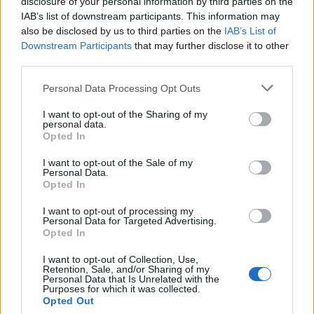
disclosure of your personal information by third parties on the
IAB’s list of downstream participants. This information may
Il Monastir 1983 si trasforma da Associazione
also be disclosed by us to third parties on the
Sportiva in Srl
IAB’s List of
Downstream Participants
7 Ago 2026
that may further disclose it to other
third parties.
L'Ossese si prepara all'esordio in D: Forzati,
Personal Data Processing Opt Outs
Cabrera, Tesio, Limongelli, Bolzicco e tanti
giovani tra i…
I want to opt-out of the Sharing of my
personal data.
7 Ago 2026
Opted In
I want to opt-out of the Sale of my
Personal Data.
Opted In
I want to opt-out of processing my
Personal Data for Targeted Advertising.
Opted In
I want to opt-out of Collection, Use,
Retention, Sale, and/or Sharing of my
Personal Data that Is Unrelated with the
Purposes for which it was collected.
Opted Out