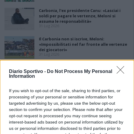
Carbonia, l'ex presidente Canu: «Lasciai i
soldi per pagare le vertenze, Meloni si
assuma le responsabilità»
31 Lug 2026
Il Carbonia non si iscrive, Meloni:
«Impossibilitati nel far fronte alle vertenze
dei giocatori»
31 Lug 2026
Nuorese, parte la programmazione:
Diario Sportivo -
Do Not Process My Personal
Francesco Cattide è il nuovo tecnico
Information
29 Lug 2026
If you wish to opt-out of the sale, sharing to third parties, or
processing of your personal or sensitive information for
targeted advertising by us, please use the below opt-out
section to confirm your selection. Please note that after your
opt-out request is processed you may continue seeing
interest-based ads based on personal information utilized by
us or personal information disclosed to third parties prior to