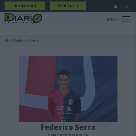
Salta
ULTIMORA
RISULTATI
al
contenuto
MENU
principale
Federico Serra
Breadcrumb
Federico Serra
CENTROCAMPISTA