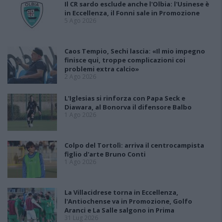
Il CR sardo esclude anche l'Olbia: l'Usinese è
in Eccellenza, il Fonni sale in Promozione
5 Ago 2026
Caos Tempio, Sechi lascia: «Il mio impegno
finisce qui, troppe complicazioni coi
problemi extra calcio»
2 Ago 2026
L'Iglesias si rinforza con Papa Seck e
Diawara, al Bonorva il difensore Balbo
1 Ago 2026
Colpo del Tortolì: arriva il centrocampista
figlio d'arte Bruno Conti
1 Ago 2026
La Villacidrese torna in Eccellenza,
l'Antiochense va in Promozione, Golfo
Aranci e La Salle salgono in Prima
31 Lug 2026