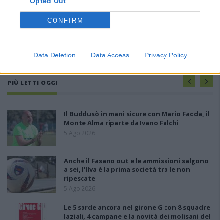
Opted Out
CONFIRM
Data Deletion
Data Access
Privacy Policy
PIÙ LETTI OGGI
Il Buddusò in mani sicure con Mario Fadda, il
Monte Alma riparte da Ivano Falchi
5 Ago 2026
Anche il Fasano out e le ammissioni salgono
a sei, l'Ilva è la prima società tra le non
ripescate
5 Ago 2026
Le 5 sarde ancora nel girone G con 8 squadre
laziali, 4 campane e la novità dei molisani del