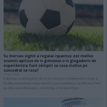
Su mercau sighit a regalai ispantus: est mellus
scumiti apitzus de is giòvunus o is giogadoris de
esperièntzia funt sèmpiri sa cosa mellus po
cuncodrai sa rosa?
6 Ago 2026
E duncas, a cantu parrit, de su chi ndi potzu cumprendi (e megu a
brullai, est bastanti craru, berus?), seus arribbaus, nci dda eus fata,
po ddu narai diaici puru, a nci lompi, a nci spundi (po…