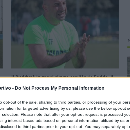
P
Il Buddusò in mani sicure con Mario Fadda, il
Monte Alma riparte da Ivano Falchi
rtivo -
Do Not Process My Personal Information
5 Ago 2026
to opt-out of the sale, sharing to third parties, or processing of your per
1
Con l'apertura dei tesseramenti dei calciatori a partire dall'1
formation for targeted advertising by us, please use the below opt-out s
luglio, inizia ufficialmente la stagione 2026-27 e per le
r selection. Please note that after your opt-out request is processed y
e
squadre di Promozione girone B arrivano anche le chiusure
eing interest-based ads based on personal information utilized by us or
delle trattative…
disclosed to third parties prior to your opt-out. You may separately opt-