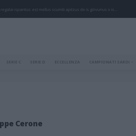
 regalai ispantus: est mellus scumiti apitzus de is giòvunus o is…
SERIE C
SERIE D
ECCELLENZA
CAMPIONATI SARDI
eppe Cerone