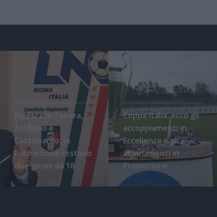
Ripescate Tonara,
Coppa Italia: ecco gli
Atl Bono e
accoppiamenti in
Castelsardo, in
Eccellenza e gli
Promozione restano
abbinamenti in
due gironi da 18
Promozione