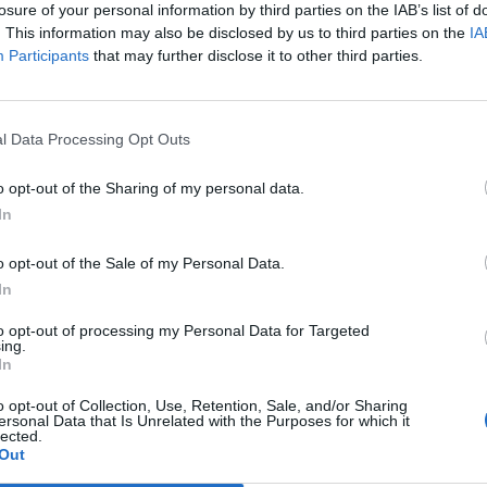
losure of your personal information by third parties on the IAB’s list of
Colpo dell'Uta con Pisano e arriva
. This information may also be disclosed by us to third parties on the
IA
,
anche Serra, tripletta Cus Cagliari
con Piroddi, Angiargia e Nenna
Participants
that may further disclose it to other third parties.
5 Ago 2026
L'Atletico Cagliari di Saba prende
l Data Processing Opt Outs
Sanna, Simoni e mantiene lo zoccolo
duro
o opt-out of the Sharing of my personal data.
4 Ago 2026
In
La matricola Macomer prende il
portiere Fadda, altro colpo Coghinas
o opt-out of the Sale of my Personal Data.
a
con Samuele Pinna
In
2 Ago 2026
to opt-out of processing my Personal Data for Targeted
ing.
Il Sant'Elena si riprende il difensore
In
n
Mancusi
28 Lug 2026
o opt-out of Collection, Use, Retention, Sale, and/or Sharing
ersonal Data that Is Unrelated with the Purposes for which it
lected.
Out