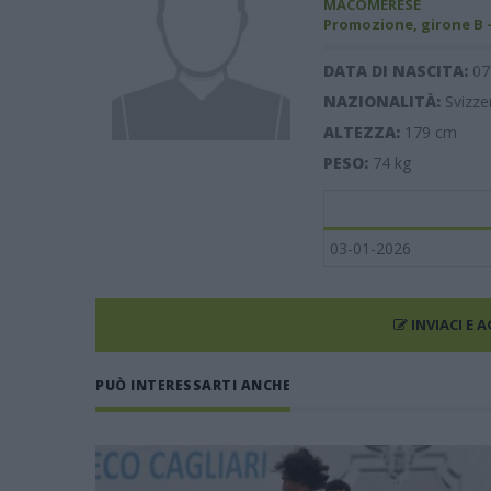
MACOMERESE
Promozione, girone B 
DATA DI NASCITA:
07
NAZIONALITÀ:
Svizze
ALTEZZA:
179
cm
PESO:
74
kg
03-01-2026
INVIACI E 
PUÒ INTERESSARTI ANCHE