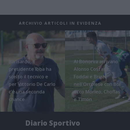
ARCHIVIO ARTICOLI IN EVIDENZA
Barisardo, il
Al Bonorva arrivano
presidente Ibba ha
Alonso Costas,
scelto il tecnico e
Foddai e Brizzi,
per Vittorio De Carlo
nell'Orrolese con Boi
c'è una seconda
ecco Morleo, Choflas
chance
e Timon
Diario Sportivo