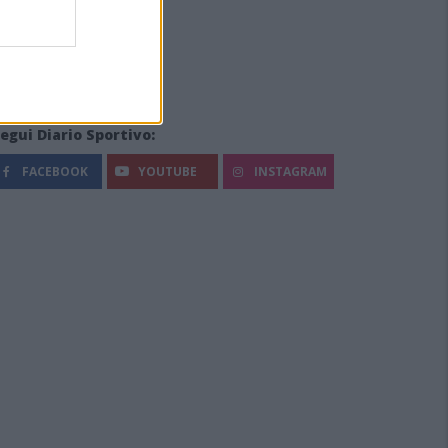
egui Diario Sportivo:
FACEBOOK
YOUTUBE
INSTAGRAM