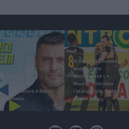
Al Bonorva il bomber
Meloni, nella
Olbia, ecco
Macomerese c'è
l'ufficialità:
Moussa e tornano
l'allenatore è Marco
Cataruozzolo, Foddai
Amelia
e Vidili