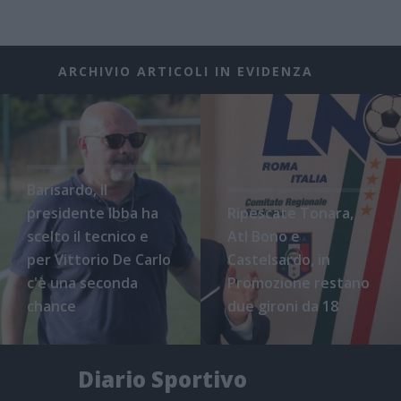
ARCHIVIO ARTICOLI IN EVIDENZA
Barisardo, il
presidente Ibba ha
Ripescate Tonara,
scelto il tecnico e
Atl Bono e
per Vittorio De Carlo
Castelsardo, in
c'è una seconda
Promozione restano
chance
due gironi da 18
Diario Sportivo