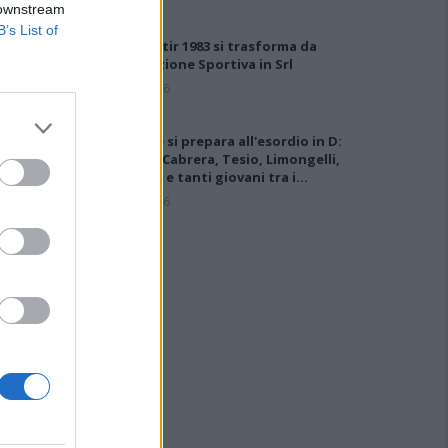
 downstream
B’s List of
Il Monastir 1983 si trasforma da
Associazione Sportiva in Srl
7 Ago 2026
L'Ossese si prepara all'esordio in D:
Forzati, Cabrera, Tesio, Limongelli,
Bolzicco e tanti giovani tra i…
7 Ago 2026