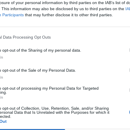
Forzati, Cabrera, Tesio, Limongelli,
losure of your personal information by third parties on the IAB’s list of
Bolzicco e tanti giovani tra i volti
. This information may also be disclosed by us to third parties on the
IA
nuovi
Participants
that may further disclose it to other third parties.
7 Ago 2026
Le 5 sarde ancora nel girone G con 8
squadre laziali, 4 campane e la novità
l Data Processing Opt Outs
dei molisani del Venafro
6 Ago 2026
o opt-out of the Sharing of my personal data.
In
Latte Dolce, Luigi Piredda il primo dei
confermati
o opt-out of the Sale of my Personal Data.
4 Ago 2026
In
to opt-out of processing my Personal Data for Targeted
a
Lnd, il nodo ripescaggi non si
ing.
D
scioglie: rinviate al 5 agosto le
In
ammissioni
o opt-out of Collection, Use, Retention, Sale, and/or Sharing
3 Ago 2026
ersonal Data that Is Unrelated with the Purposes for which it
lected.
Out