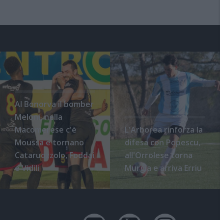
Al Bonorva il bomber
Meloni, nella
Macomerese c'è
L'Arborea rinforza la
Moussa e tornano
difesa con Popescu,
Cataruozzolo, Foddai
all'Orrolese torna
e Vidili
Murgia e arriva Erriu