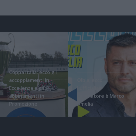
Coppa Italia: ecco gli
accoppiamenti in
Olbia, ecco
Eccellenza e gli
l'ufficialità:
abbinamenti in
l'allenatore è Marco
Promozione
Amelia