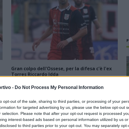
P
Gran colpo dell'Ossese, per la difesa c'è l'ex
Torres Riccardo Idda
7 Ago 2026
rtivo -
Do Not Process My Personal Information
L'Ossese piazza un gran colpo per rinforzare la difesa e
prende Riccardo Idda, difensore algherese classe 1988 che
to opt-out of the sale, sharing to third parties, or processing of your per
ha concluso il triennio alla Torres (59 presenze) e, di fatto, la
formation for targeted advertising by us, please use the below opt-out s
sua lunga…
r selection. Please note that after your opt-out request is processed y
eing interest-based ads based on personal information utilized by us or
L'Ossese si prepara all'esordio in D:
disclosed to third parties prior to your opt-out. You may separately opt-