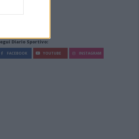
egui Diario Sportivo:
FACEBOOK
YOUTUBE
INSTAGRAM