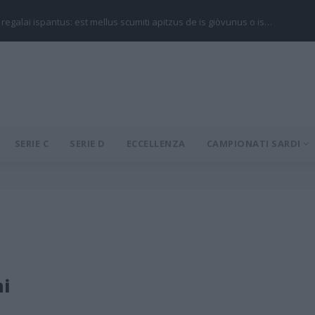
 regalai ispantus: est mellus scumiti apitzus de is giòvunus o is…
SERIE C
SERIE D
ECCELLENZA
CAMPIONATI SARDI
ni