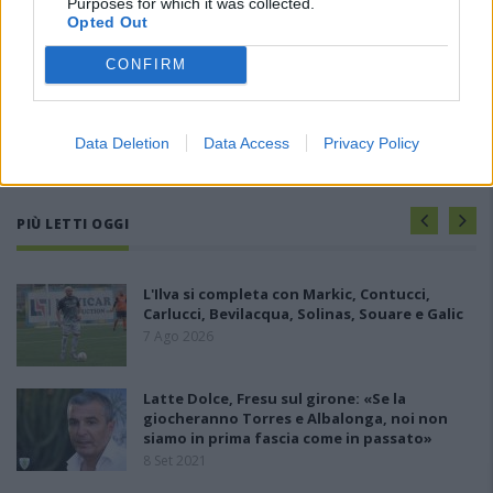
Purposes for which it was collected.
Opted Out
CONFIRM
Data Deletion
Data Access
Privacy Policy
PIÙ LETTI OGGI
L'Ilva si completa con Markic, Contucci,
Carlucci, Bevilacqua, Solinas, Souare e Galic
7 Ago 2026
Latte Dolce, Fresu sul girone: «Se la
giocheranno Torres e Albalonga, noi non
siamo in prima fascia come in passato»
8 Set 2021