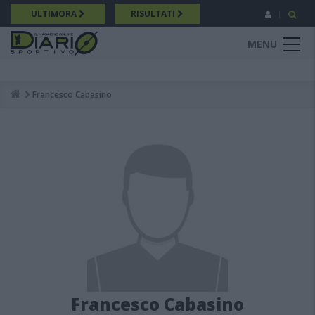
Salta
ULTIMORA
RISULTATI
al
contenuto
MENU
principale
Francesco Cabasino
Breadcrumb
Francesco Cabasino