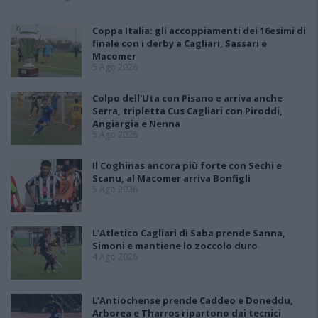
Coppa Italia: gli accoppiamenti dei 16esimi di
finale con i derby a Cagliari, Sassari e
Macomer
5 Ago 2026
Colpo dell'Uta con Pisano e arriva anche
Serra, tripletta Cus Cagliari con Piroddi,
Angiargia e Nenna
5 Ago 2026
Il Coghinas ancora più forte con Sechi e
Scanu, al Macomer arriva Bonfigli
5 Ago 2026
L'Atletico Cagliari di Saba prende Sanna,
Simoni e mantiene lo zoccolo duro
4 Ago 2026
L'Antiochense prende Caddeo e Doneddu,
Arborea e Tharros ripartono dai tecnici