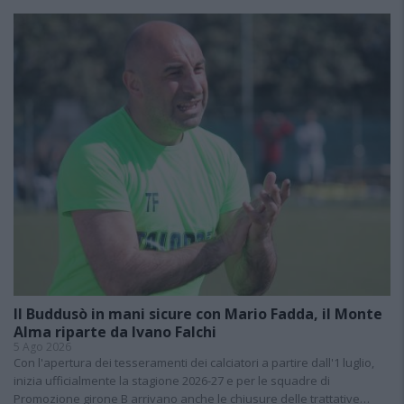
Il Buddusò in mani sicure con Mario Fadda, il Monte
Alma riparte da Ivano Falchi
5 Ago 2026
Con l'apertura dei tesseramenti dei calciatori a partire dall'1 luglio,
inizia ufficialmente la stagione 2026-27 e per le squadre di
Promozione girone B arrivano anche le chiusure delle trattative…