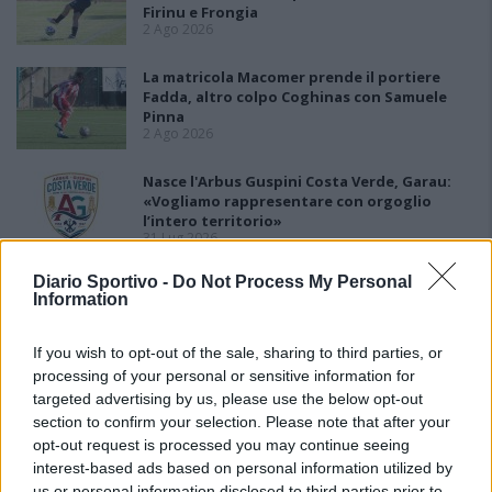
Firinu e Frongia
2 Ago 2026
La matricola Macomer prende il portiere
Fadda, altro colpo Coghinas con Samuele
Pinna
2 Ago 2026
Nasce l'Arbus Guspini Costa Verde, Garau:
«Vogliamo rappresentare con orgoglio
l’intero territorio»
31 Lug 2026
Diario Sportivo -
Do Not Process My Personal
Il Sant'Elena si riprende il difensore Mancusi
Information
28 Lug 2026
If you wish to opt-out of the sale, sharing to third parties, or
processing of your personal or sensitive information for
targeted advertising by us, please use the below opt-out
section to confirm your selection. Please note that after your
opt-out request is processed you may continue seeing
interest-based ads based on personal information utilized by
us or personal information disclosed to third parties prior to