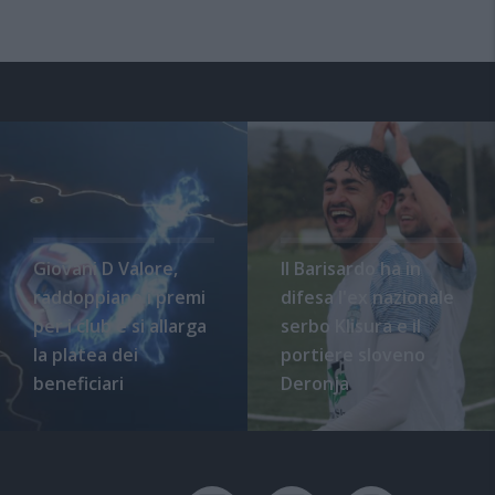
Giovani D Valore,
Il Barisardo ha in
raddoppiano i premi
difesa l'ex nazionale
per i club e si allarga
serbo Klisura e il
la platea dei
portiere sloveno
beneficiari
Deronja