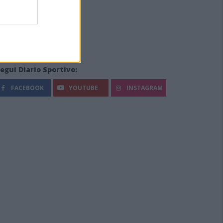
egui Diario Sportivo:
FACEBOOK
YOUTUBE
INSTAGRAM