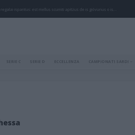
 regalai ispantus: est mellus scumiti apitzus de is giòvunus o is…
SERIE C
SERIE D
ECCELLENZA
CAMPIONATI SARDI
hessa