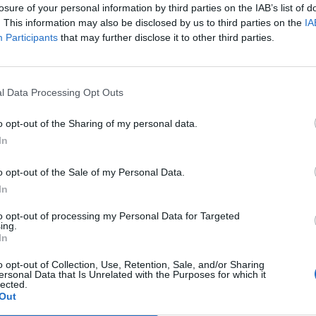
losure of your personal information by third parties on the IAB’s list of
L'Atletico Cagliari di Saba prende
. This information may also be disclosed by us to third parties on the
IA
Sanna, Simoni e mantiene lo zoccolo
Participants
that may further disclose it to other third parties.
duro
4 Ago 2026
l Data Processing Opt Outs
La matricola Macomer prende il
portiere Fadda, altro colpo Coghinas
a
con Samuele Pinna
o opt-out of the Sharing of my personal data.
2 Ago 2026
In
Il Sant'Elena si riprende il difensore
o opt-out of the Sale of my Personal Data.
n
Mancusi
In
28 Lug 2026
to opt-out of processing my Personal Data for Targeted
ing.
In
o opt-out of Collection, Use, Retention, Sale, and/or Sharing
ersonal Data that Is Unrelated with the Purposes for which it
lected.
Out