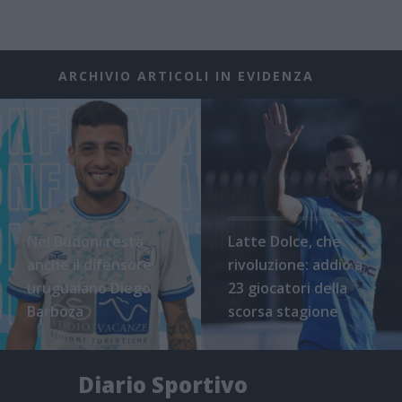
ARCHIVIO ARTICOLI IN EVIDENZA
Nel Budoni resta
Latte Dolce, che
anche il difensore
rivoluzione: addio a
uruguaiano Diego
23 giocatori della
Barboza
scorsa stagione
Diario Sportivo