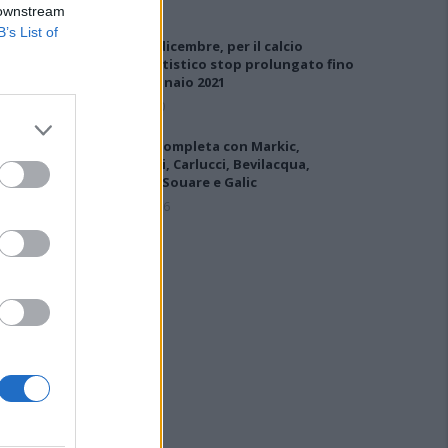
 downstream
B’s List of
DPCM 3 dicembre, per il calcio
dilettantistico stop prolungato fino
al 15 gennaio 2021
3 Dic 2020
L'Ilva si completa con Markic,
Contucci, Carlucci, Bevilacqua,
Solinas, Souare e Galic
7 Ago 2026