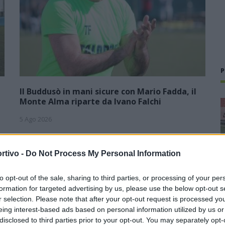
P
Il Buddusò in mani sicure con Mario Fadda, il
Monte Alma riparte da Ivano Falchi
5 Ago 2026
1
Con l'apertura dei tesseramenti dei calciatori a partire dall'1
luglio, inizia ufficialmente la stagione 2026-27 e per le
rtivo -
Do Not Process My Personal Information
e
squadre di Promozione girone B arrivano anche le chiusure
delle trattative…
to opt-out of the sale, sharing to third parties, or processing of your per
formation for targeted advertising by us, please use the below opt-out s
Colpo dell'Uta con Pisano e arriva
,
anche Serra, tripletta Cus Cagliari
r selection. Please note that after your opt-out request is processed y
con Piroddi, Angiargia e Nenna
eing interest-based ads based on personal information utilized by us or
disclosed to third parties prior to your opt-out. You may separately opt-
5 Ago 2026