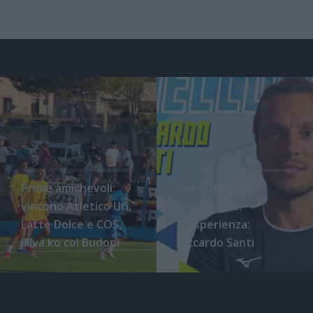
Prime amichevoli:
Per l'Olbia un
vincono Atletico Uri,
centravanti
Latte Dolce e COS,
d'esperienza:
l'Ilva ko col Budoni
Riccardo Santi