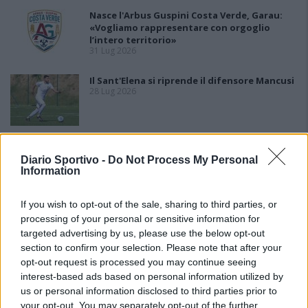
Nasce l'Arbus Guspini Costa Verde, Garau:
«Vogliamo rappresentare con orgoglio
l’intero territorio»
31 Lug 2026
Il Sant'Elena si riprende il difensore Mancusi
28 Lug 2026
Al Castiadas tornano Caboni e Melis, l'Uta
Calcio prende anche Atzori e Siddu
Diario Sportivo -
Do Not Process My Personal
25 Lug 2026
Information
If you wish to opt-out of the sale, sharing to third parties, or
processing of your personal or sensitive information for
targeted advertising by us, please use the below opt-out
section to confirm your selection. Please note that after your
opt-out request is processed you may continue seeing
interest-based ads based on personal information utilized by
us or personal information disclosed to third parties prior to
your opt-out. You may separately opt-out of the further