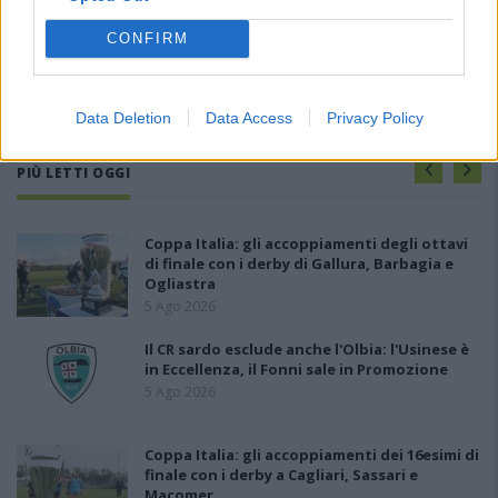
CONFIRM
Data Deletion
Data Access
Privacy Policy
PIÙ LETTI OGGI
Coppa Italia: gli accoppiamenti degli ottavi
di finale con i derby di Gallura, Barbagia e
Ogliastra
5 Ago 2026
Il CR sardo esclude anche l'Olbia: l'Usinese è
in Eccellenza, il Fonni sale in Promozione
5 Ago 2026
Coppa Italia: gli accoppiamenti dei 16esimi di
finale con i derby a Cagliari, Sassari e
Macomer