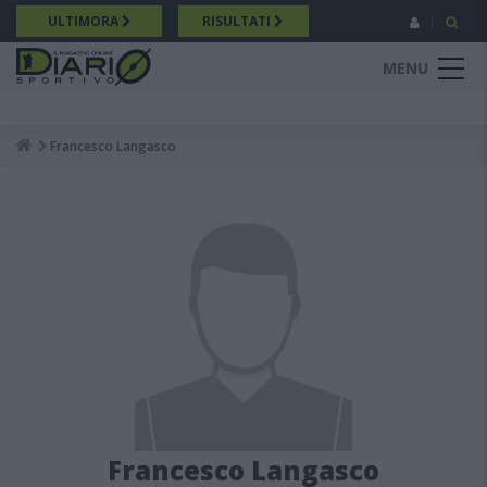
Salta
ULTIMORA
RISULTATI
al
contenuto
MENU
principale
Francesco Langasco
Breadcrumb
Francesco Langasco