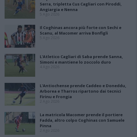
Serra, tripletta Cus Cagliari con Piroddi,
Angiargia e Nenna
5 Ago 2026
Il Coghinas ancora più forte con Sechi e
Scanu, al Macomer arriva Bonfigli
5 Ago 2026
L'Atletico Cagliari di Saba prende Sanna,
Simoni e mantiene lo zoccolo duro
4 Ago 2026
L'Antiochense prende Caddeo e Doneddu,
Arborea e Tharros ripartono dai tecnici
Firinu e Frongia
2 Ago 2026
La matricola Macomer prende il portiere
Fadda, altro colpo Coghinas con Samuele
Pinna
2 Ago 2026