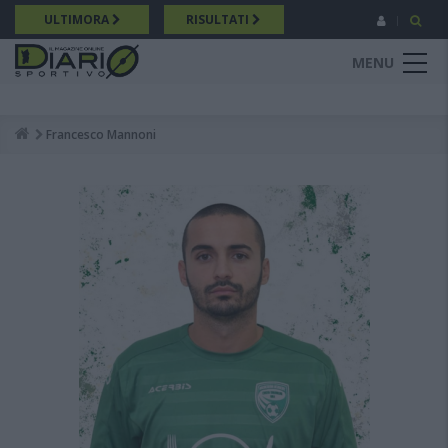
Salta
ULTIMORA
RISULTATI
al
contenuto
MENU
principale
Francesco Mannoni
Breadcrumb