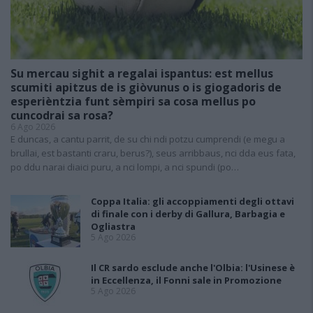
Su mercau sighit a regalai ispantus: est mellus
scumiti apitzus de is giòvunus o is giogadoris de
esperièntzia funt sèmpiri sa cosa mellus po
cuncodrai sa rosa?
6 Ago 2026
E duncas, a cantu parrit, de su chi ndi potzu cumprendi (e megu a
brullai, est bastanti craru, berus?), seus arribbaus, nci dda eus fata,
po ddu narai diaici puru, a nci lompi, a nci spundi (po…
Coppa Italia: gli accoppiamenti degli ottavi
di finale con i derby di Gallura, Barbagia e
Ogliastra
5 Ago 2026
Il CR sardo esclude anche l'Olbia: l'Usinese è
in Eccellenza, il Fonni sale in Promozione
5 Ago 2026