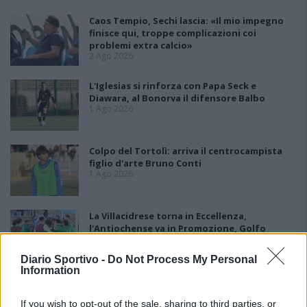
Caos Tempio, Sechi lascia: «Il mio impegno
finisce qui, troppe complicazioni coi
problemi extra calcio»
2 Ago 2026
L'Iglesias si rinforza con Papa Seck e
Diawara, al Bonorva il difensore Balbo
1 Ago 2026
Colpo del Tortolì: arriva il centrocampista
figlio d'arte Bruno Conti
1 Ago 2026
La Villacidrese torna in Eccellenza,
l'Antiochense va in Promozione, Golfo
Aranci e La Salle salgono in Prima
31 Lug 2026
Diario Sportivo -
Do Not Process My Personal
Information
Carbonia, l'ex presidente Canu: «Lasciai i
soldi per pagare le vertenze, Meloni si
If you wish to opt-out of the sale, sharing to third parties, or
assuma le responsabilità»