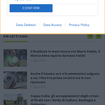
CONFIRM
Data Deletion
Data Access
Privacy Policy
PIÙ LETTI OGGI
Il Buddusò in mani sicure con Mario Fadda, il
Monte Alma riparte da Ivano Falchi
5 Ago 2026
Anche il Fasano out e le ammissioni salgono
a sei, l'Ilva è la prima società tra le non
ripescate
5 Ago 2026
Coppa Italia: gli accoppiamenti degli ottavi
di finale con i derby di Gallura, Barbagia e
Ogliastra