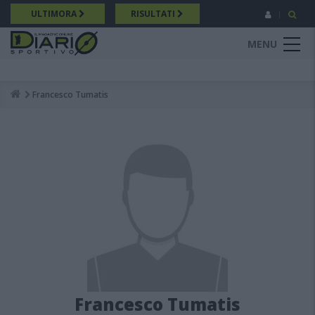
Salta
ULTIMORA
RISULTATI
al
contenuto
MENU
principale
Francesco Tumatis
Breadcrumb
Francesco Tumatis