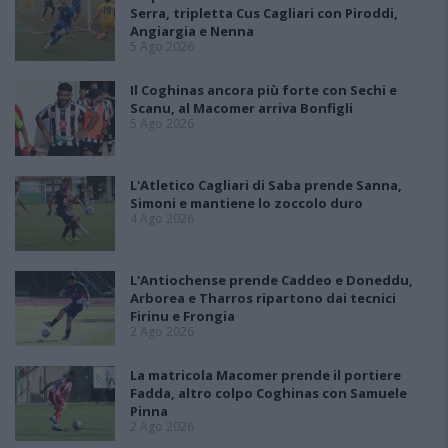
Serra, tripletta Cus Cagliari con Piroddi,
Angiargia e Nenna
5 Ago 2026
Il Coghinas ancora più forte con Sechi e
Scanu, al Macomer arriva Bonfigli
5 Ago 2026
L'Atletico Cagliari di Saba prende Sanna,
Simoni e mantiene lo zoccolo duro
4 Ago 2026
L'Antiochense prende Caddeo e Doneddu,
Arborea e Tharros ripartono dai tecnici
Firinu e Frongia
2 Ago 2026
La matricola Macomer prende il portiere
Fadda, altro colpo Coghinas con Samuele
Pinna
2 Ago 2026