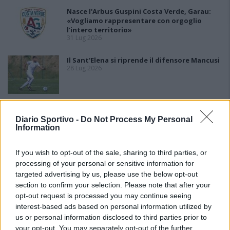
Nasce l'Arbus Guspini Costa Verde, Garau:
«Vogliamo rappresentare con orgoglio
l’intero territorio»
31 Lug 2026
Il Sant'Elena si riprende il difensore Mancusi
28 Lug 2026
Al Castiadas tornano Caboni e Melis, l'Uta
Calcio prende anche Atzori e Siddu
Diario Sportivo -
Do Not Process My Personal
25 Lug 2026
Information
If you wish to opt-out of the sale, sharing to third parties, or
processing of your personal or sensitive information for
targeted advertising by us, please use the below opt-out
section to confirm your selection. Please note that after your
opt-out request is processed you may continue seeing
interest-based ads based on personal information utilized by
us or personal information disclosed to third parties prior to
your opt-out. You may separately opt-out of the further