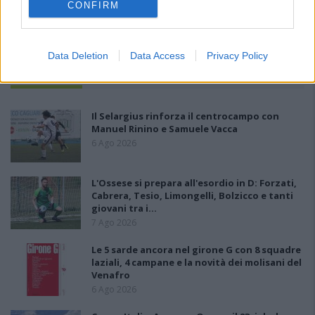
CONFIRM
Data Deletion
Data Access
Privacy Policy
PIÙ LETTI OGGI
Il Selargius rinforza il centrocampo con
Manuel Rinino e Samuele Vacca
6 Ago 2026
L'Ossese si prepara all'esordio in D: Forzati,
Cabrera, Tesio, Limongelli, Bolzicco e tanti
giovani tra i…
7 Ago 2026
Le 5 sarde ancora nel girone G con 8 squadre
laziali, 4 campane e la novità dei molisani del
Venafro
6 Ago 2026