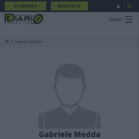
Salta
ULTIMORA
RISULTATI
al
contenuto
MENU
principale
Gabriele Medda
Breadcrumb
Gabriele Medda