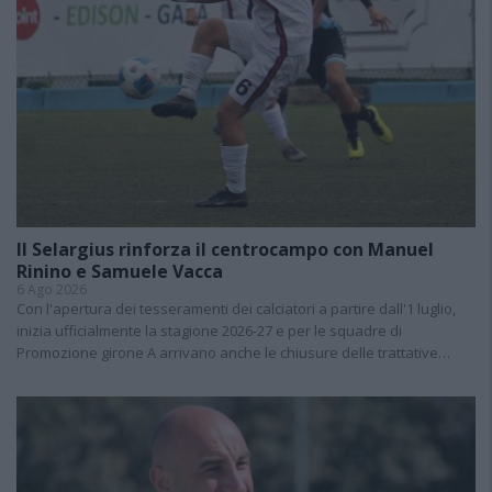
Il Selargius rinforza il centrocampo con Manuel
Rinino e Samuele Vacca
6 Ago 2026
Con l'apertura dei tesseramenti dei calciatori a partire dall'1 luglio,
inizia ufficialmente la stagione 2026-27 e per le squadre di
Promozione girone A arrivano anche le chiusure delle trattative…