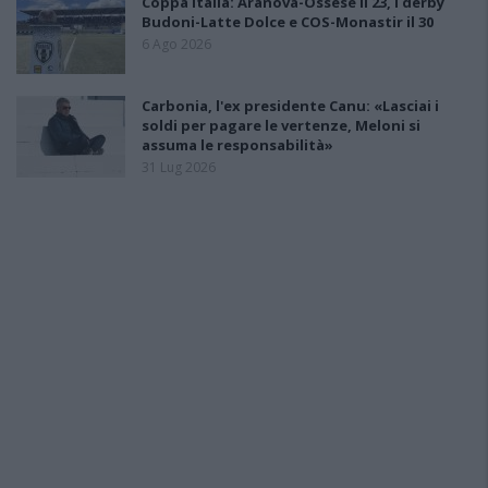
Coppa Italia: Aranova-Ossese il 23, i derby
Budoni-Latte Dolce e COS-Monastir il 30
6 Ago 2026
Carbonia, l'ex presidente Canu: «Lasciai i
soldi per pagare le vertenze, Meloni si
assuma le responsabilità»
31 Lug 2026