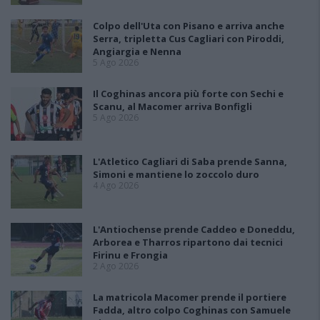
Colpo dell'Uta con Pisano e arriva anche
Serra, tripletta Cus Cagliari con Piroddi,
Angiargia e Nenna
5 Ago 2026
Il Coghinas ancora più forte con Sechi e
Scanu, al Macomer arriva Bonfigli
5 Ago 2026
L'Atletico Cagliari di Saba prende Sanna,
Simoni e mantiene lo zoccolo duro
4 Ago 2026
L'Antiochense prende Caddeo e Doneddu,
Arborea e Tharros ripartono dai tecnici
Firinu e Frongia
2 Ago 2026
La matricola Macomer prende il portiere
Fadda, altro colpo Coghinas con Samuele