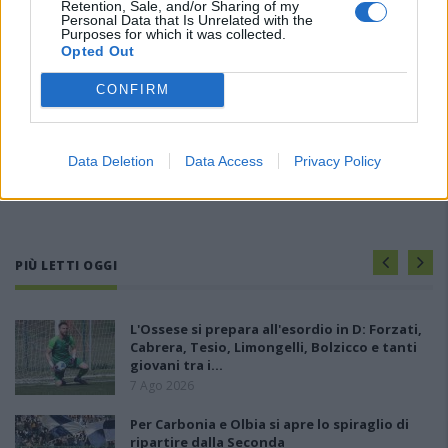
Retention, Sale, and/or Sharing of my
Personal Data that Is Unrelated with the
Purposes for which it was collected.
Opted Out
CONFIRM
Data Deletion
Data Access
Privacy Policy
PIÙ LETTI OGGI
L'Ossese si prepara all'esordio in D: Forzati,
Cabrera, Tesio, Limongelli, Bolzicco e tanti
giovani tra i…
7 Ago 2026
Per Carbonia e Olbia si apre lo spiraglio di
ripartire dalla Seconda