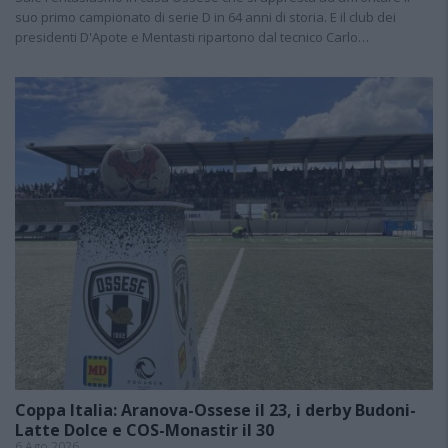
suo primo campionato di serie D in 64 anni di storia. E il club dei
presidenti D'Apote e Mentasti ripartono dal tecnico Carlo…
Coppa Italia: Aranova-Ossese il 23, i derby Budoni-
Latte Dolce e COS-Monastir il 30
6 Ago 2026