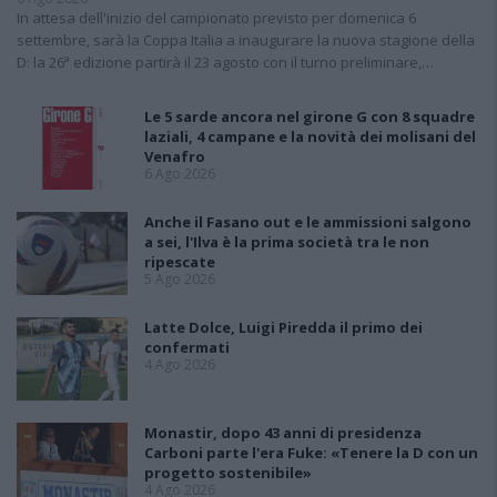
In attesa dell'inizio del campionato previsto per domenica 6
settembre, sarà la Coppa Italia a inaugurare la nuova stagione della
D: la 26ª edizione partirà il 23 agosto con il turno preliminare,…
Le 5 sarde ancora nel girone G con 8 squadre
laziali, 4 campane e la novità dei molisani del
Venafro
6 Ago 2026
Anche il Fasano out e le ammissioni salgono
a sei, l'Ilva è la prima società tra le non
ripescate
5 Ago 2026
Latte Dolce, Luigi Piredda il primo dei
confermati
4 Ago 2026
Monastir, dopo 43 anni di presidenza
Carboni parte l'era Fuke: «Tenere la D con un
progetto sostenibile»
4 Ago 2026