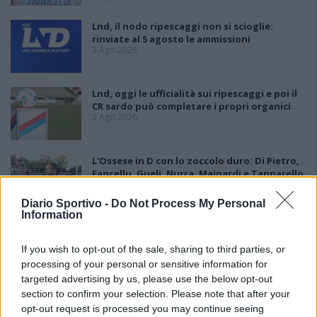
Lnd, il nodo ripescaggi non si scioglie:
rinviate al 5 agosto le ammissioni
3 Ago 2026
Lnd, oggi le ufficialità sui ripescaggi e poi il
CR sardo può completare i propri organici
3 Ago 2026
L'Ossese in D con lo zoccolo duro: Di Pietro,
Fancellu, Gueli, Nurra, Mainardi e Tapparello
30 Lug 2026
Diario Sportivo -
Do Not Process My Personal
Information
Latte Dolce, Andrea Grigoras è il nuovo ds
29 Lug 2026
If you wish to opt-out of the sale, sharing to third parties, or
processing of your personal or sensitive information for
targeted advertising by us, please use the below opt-out
section to confirm your selection. Please note that after your
opt-out request is processed you may continue seeing