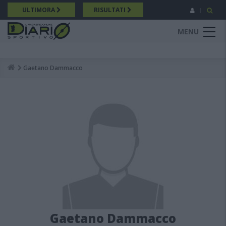
Salta
ULTIMORA
RISULTATI
al
contenuto
MENU
principale
Gaetano Dammacco
Breadcrumb
Gaetano Dammacco