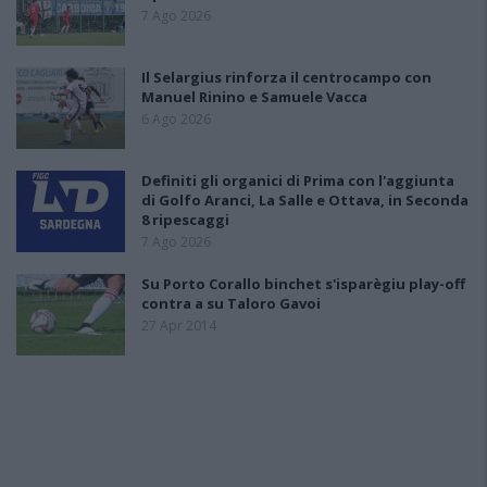
7 Ago 2026
Il Selargius rinforza il centrocampo con
Manuel Rinino e Samuele Vacca
6 Ago 2026
Definiti gli organici di Prima con l'aggiunta
di Golfo Aranci, La Salle e Ottava, in Seconda
8 ripescaggi
7 Ago 2026
Su Porto Corallo binchet s'isparègiu play-off
contra a su Taloro Gavoi
27 Apr 2014