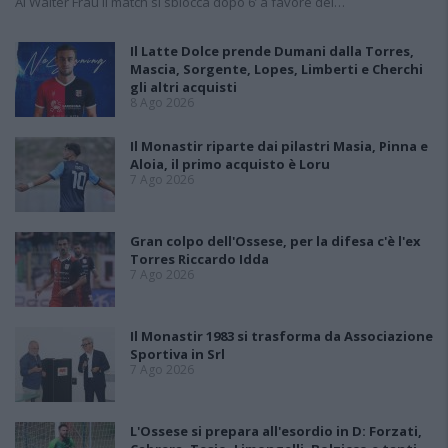
Al Walter Frau il match si sblocca dopo 6’ a favore dei…
Il Latte Dolce prende Dumani dalla Torres,
Mascia, Sorgente, Lopes, Limberti e Cherchi
gli altri acquisti
8 Ago 2026
Il Monastir riparte dai pilastri Masia, Pinna e
Aloia, il primo acquisto è Loru
7 Ago 2026
Gran colpo dell'Ossese, per la difesa c'è l'ex
Torres Riccardo Idda
7 Ago 2026
Il Monastir 1983 si trasforma da Associazione
Sportiva in Srl
7 Ago 2026
L'Ossese si prepara all'esordio in D: Forzati,