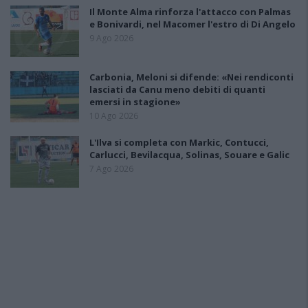
Il Monte Alma rinforza l'attacco con Palmas
e Bonivardi, nel Macomer l'estro di Di Angelo
9 Ago 2026
Carbonia, Meloni si difende: «Nei rendiconti
lasciati da Canu meno debiti di quanti
emersi in stagione»
10 Ago 2026
L'Ilva si completa con Markic, Contucci,
Carlucci, Bevilacqua, Solinas, Souare e Galic
7 Ago 2026