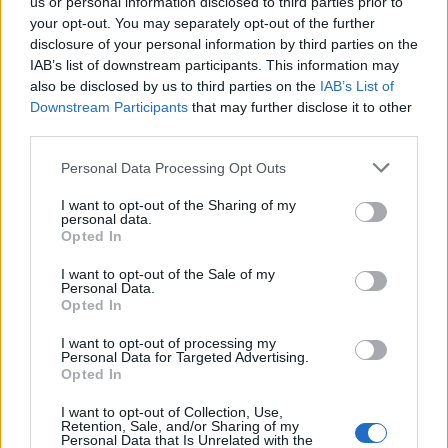
us or personal information disclosed to third parties prior to
your opt-out. You may separately opt-out of the further
disclosure of your personal information by third parties on the
IAB’s list of downstream participants. This information may
also be disclosed by us to third parties on the
IAB’s List of
Downstream Participants
that may further disclose it to other
third parties.
Personal Data Processing Opt Outs
I want to opt-out of the Sharing of my
personal data.
Opted In
I want to opt-out of the Sale of my
Personal Data.
Opted In
La COS approda a Barisardo tra conferme, nuovi
I want to opt-out of processing my
volti e mister Loi a fare da filo conduttore
Personal Data for Targeted Advertising.
9 Ago 2026
Opted In
Dal Muravera alla Costa Orientale Sarda, dal campo di Tertenia alla
nuova base di Barisardo. Una continua evoluzione per il club
I want to opt-out of Collection, Use,
Retention, Sale, and/or Sharing of my
gialloblù, un percorso itinerante ma con un filo conduttore, quello…
Personal Data that Is Unrelated with the