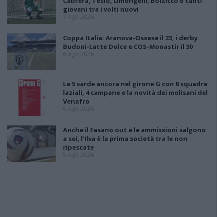
Cabrera, Tesio, Limongelli, Bolzicco e tanti
giovani tra i volti nuovi
7 Ago 2026
Coppa Italia: Aranova-Ossese il 23, i derby
Budoni-Latte Dolce e COS-Monastir il 30
6 Ago 2026
Le 5 sarde ancora nel girone G con 8 squadre
laziali, 4 campane e la novità dei molisani del
Venafro
6 Ago 2026
Anche il Fasano out e le ammissioni salgono
a sei, l'Ilva è la prima società tra le non
ripescate
5 Ago 2026