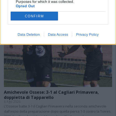
Purposes for which it was collected.
Opted Out
CONFIRM
Data Deletion
Data Access
Privacy Policy
Amichevole Ossese: 3-1 al Cagliari Primavera,
doppietta di Tapparello
8 Ago 2026
L’Ossese batte 3-1 il Cagliari Primavera nella seconda amichevole
dall'inizio della preparazione dopo quella persa 1-3 contro la Torres.