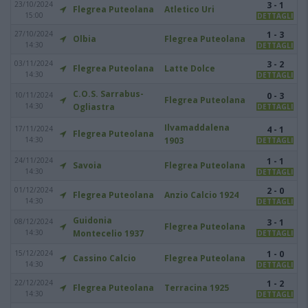
23/10/2024
3 - 1
Flegrea Puteolana
Atletico Uri
15:00
DETTAGLI
27/10/2024
1 - 3
Olbia
Flegrea Puteolana
14:30
DETTAGLI
03/11/2024
3 - 2
Flegrea Puteolana
Latte Dolce
14:30
DETTAGLI
C.O.S. Sarrabus-
10/11/2024
0 - 3
Flegrea Puteolana
14:30
Ogliastra
DETTAGLI
Ilvamaddalena
17/11/2024
4 - 1
Flegrea Puteolana
14:30
1903
DETTAGLI
24/11/2024
1 - 1
Savoia
Flegrea Puteolana
14:30
DETTAGLI
01/12/2024
2 - 0
Flegrea Puteolana
Anzio Calcio 1924
14:30
DETTAGLI
Guidonia
08/12/2024
3 - 1
Flegrea Puteolana
14:30
Montecelio 1937
DETTAGLI
15/12/2024
1 - 0
Cassino Calcio
Flegrea Puteolana
14:30
DETTAGLI
22/12/2024
1 - 2
Flegrea Puteolana
Terracina 1925
14:30
DETTAGLI