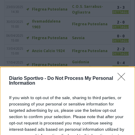
C.O.S. Sarrabus-
23/03/2025
3 - 3
Flegrea Puteolana
14:30
Ogliastra
DETTAGLI
Ilvamaddalena
30/03/2025
2 - 0
Flegrea Puteolana
15:00
1903
DETTAGLI
06/04/2025
0 - 0
Flegrea Puteolana
Savoia
15:00
DETTAGLI
13/04/2025
2 - 2
Anzio Calcio 1924
Flegrea Puteolana
15:00
DETTAGLI
Guidonia
17/04/2025
0 - 4
Flegrea Puteolana
15:00
Montecelio 1937
DETTAGLI
27/04/2025
1 - 1
Diario Sportivo -
Do Not Process My Personal
Flegrea Puteolana
Cassino Calcio
15:00
DETTAGLI
Information
04/05/2025
1 - 3
Terracina 1925
Flegrea Puteolana
15:00
DETTAGLI
If you wish to opt-out of the sale, sharing to third parties, or
processing of your personal or sensitive information for
targeted advertising by us, please use the below opt-out
section to confirm your selection. Please note that after your
PUÒ INTERESSARTI ANCHE
opt-out request is processed you may continue seeing
interest-based ads based on personal information utilized by