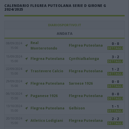
CALENDARIO FLEGREA PUTEOLANA SERIE D GIRONE G
2024/2025
DIARIOSPORTIVO.IT
ANDATA
Real
08/09/2024
0 - 0
Flegrea Puteolana
15:00
Monterotondo
DETTAGLI
15/09/2024
3 - 2
Flegrea Puteolana
Cynthialbalonga
15:00
DETTAGLI
22/09/2024
1 - 2
Trastevere Calcio
Flegrea Puteolana
15:00
DETTAGLI
29/09/2024
0 - 0
Flegrea Puteolana
Sarnese 1926
15:00
DETTAGLI
06/10/2024
0 - 0
Paganese 1926
Flegrea Puteolana
15:00
DETTAGLI
13/10/2024
1 - 1
Flegrea Puteolana
Gelbison
15:00
DETTAGLI
20/10/2024
2 - 2
Atletico Lodigiani
Flegrea Puteolana
15:00
DETTAGLI