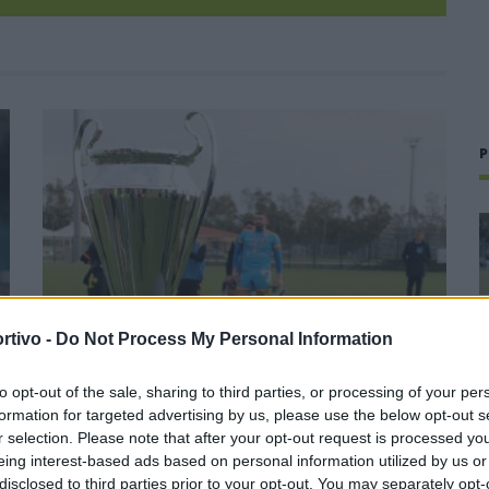
P
rtivo -
Do Not Process My Personal Information
to opt-out of the sale, sharing to third parties, or processing of your per
formation for targeted advertising by us, please use the below opt-out s
r selection. Please note that after your opt-out request is processed y
Coppa Italia: gli accoppiamenti dei 16esimi di
eing interest-based ads based on personal information utilized by us or
finale con i derby a Cagliari, Sassari e
disclosed to third parties prior to your opt-out. You may separately opt-
Macomer