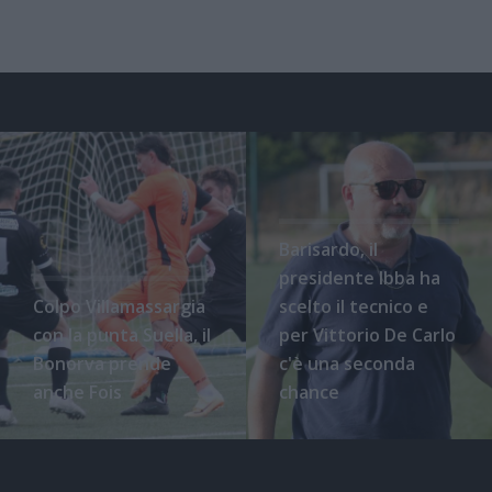
Barisardo, il
presidente Ibba ha
Colpo Villamassargia
scelto il tecnico e
con la punta Suella, il
per Vittorio De Carlo
Bonorva prende
c'è una seconda
anche Fois
chance