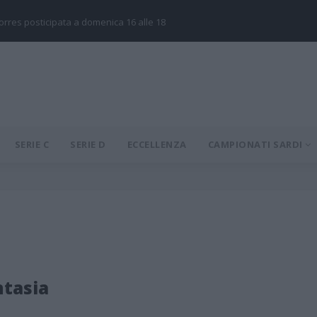
Torres posticipata a domenica 16 alle 18
SERIE C
SERIE D
ECCELLENZA
CAMPIONATI SARDI
tasia