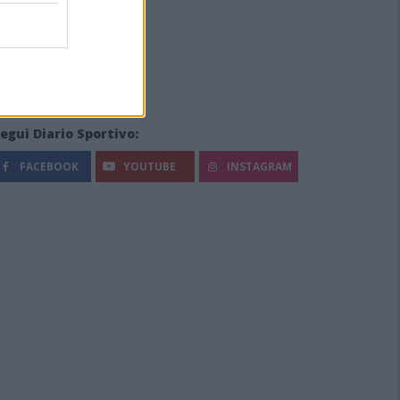
egui Diario Sportivo:
FACEBOOK
YOUTUBE
INSTAGRAM