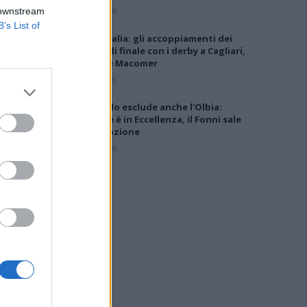
5 Ago 2026
 downstream
B’s List of
Coppa Italia: gli accoppiamenti dei
16esimi di finale con i derby a Cagliari,
Sassari e Macomer
5 Ago 2026
Il CR sardo esclude anche l'Olbia:
l'Usinese è in Eccellenza, il Fonni sale
in Promozione
5 Ago 2026