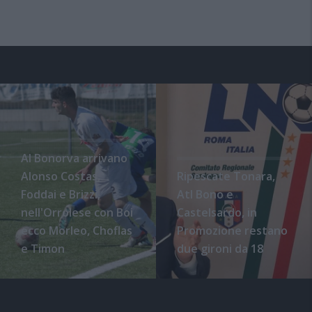
Al Bonorva arrivano
Alonso Costas,
Ripescate Tonara,
Foddai e Brizzi,
Atl Bono e
nell'Orrolese con Boi
Castelsardo, in
ecco Morleo, Choflas
Promozione restano
e Timon
due gironi da 18