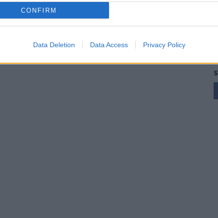
CONFIRM
Al Castiadas tornano Caboni e Melis,
l'Uta Calcio prende anche Atzori e
Siddu
Data Deletion
Data Access
Privacy Policy
25 Lug 2026
S