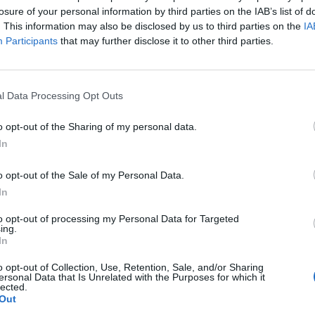
losure of your personal information by third parties on the IAB’s list of
5 Ago 2026
. This information may also be disclosed by us to third parties on the
IA
1
Participants
that may further disclose it to other third parties.
Con il campionato di Promozione che avrà inizio domenica 13
e
settembre, il Comitato Regionale ufficializza anche le date
della Coppa Italia in programma domenica 30 agosto
(andata) e domenica 6…
l Data Processing Opt Outs
Il Coghinas ancora più forte con
o opt-out of the Sharing of my personal data.
Sechi e Scanu, al Macomer arriva
In
Bonfigli
5 Ago 2026
o opt-out of the Sale of my Personal Data.
In
L'Antiochense prende Caddeo e
Doneddu, Arborea e Tharros
to opt-out of processing my Personal Data for Targeted
ripartono dai tecnici Firinu e Frongia
ing.
In
2 Ago 2026
Nasce l'Arbus Guspini Costa Verde,
o opt-out of Collection, Use, Retention, Sale, and/or Sharing
ersonal Data that Is Unrelated with the Purposes for which it
s
Garau: «Vogliamo rappresentare con
lected.
orgoglio l’intero territorio»
Out
31 Lug 2026