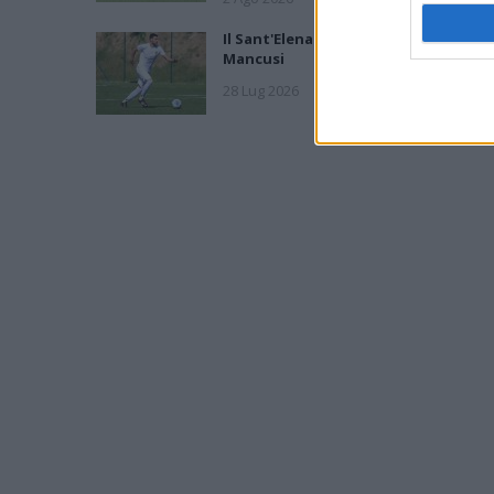
Il Sant'Elena si riprende il difensore
Mancusi
28 Lug 2026