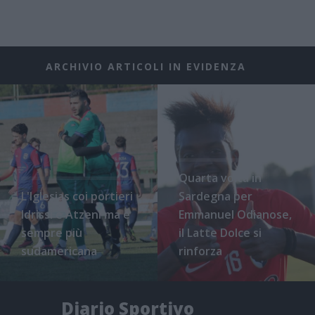
ARCHIVIO ARTICOLI IN EVIDENZA
Quarta volta in
L'Iglesias coi portieri
Sardegna per
Idrissi e Atzeni ma è
Emmanuel Odianose,
sempre più
il Latte Dolce si
sudamericana
rinforza
Diario Sportivo