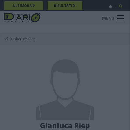
Salta
ULTIMORA
RISULTATI
al
contenuto
MENU
principale
Gianluca Riep
Breadcrumb
Gianluca Riep