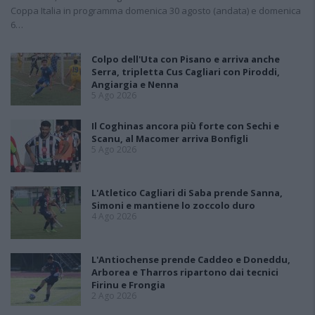
Coppa Italia in programma domenica 30 agosto (andata) e domenica
6…
Colpo dell'Uta con Pisano e arriva anche
Serra, tripletta Cus Cagliari con Piroddi,
Angiargia e Nenna
5 Ago 2026
Il Coghinas ancora più forte con Sechi e
Scanu, al Macomer arriva Bonfigli
5 Ago 2026
L'Atletico Cagliari di Saba prende Sanna,
Simoni e mantiene lo zoccolo duro
4 Ago 2026
L'Antiochense prende Caddeo e Doneddu,
Arborea e Tharros ripartono dai tecnici
Firinu e Frongia
2 Ago 2026