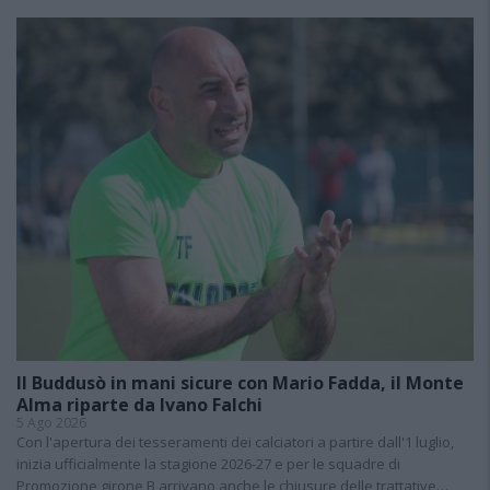
Il Buddusò in mani sicure con Mario Fadda, il Monte
Alma riparte da Ivano Falchi
5 Ago 2026
Con l'apertura dei tesseramenti dei calciatori a partire dall'1 luglio,
inizia ufficialmente la stagione 2026-27 e per le squadre di
Promozione girone B arrivano anche le chiusure delle trattative…