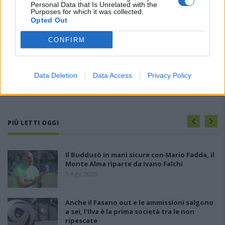
Personal Data that Is Unrelated with the
Purposes for which it was collected.
Opted Out
CONFIRM
Data Deletion
Data Access
Privacy Policy
PIÙ LETTI OGGI
Il Buddusò in mani sicure con Mario Fadda, il
Monte Alma riparte da Ivano Falchi
5 Ago 2026
Anche il Fasano out e le ammissioni salgono
a sei, l'Ilva è la prima società tra le non
ripescate