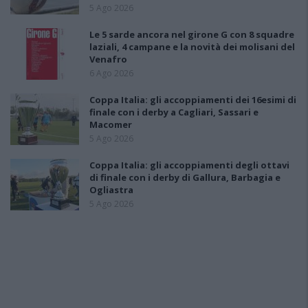
5 Ago 2026
Le 5 sarde ancora nel girone G con 8 squadre
laziali, 4 campane e la novità dei molisani del
Venafro
6 Ago 2026
Coppa Italia: gli accoppiamenti dei 16esimi di
finale con i derby a Cagliari, Sassari e
Macomer
5 Ago 2026
Coppa Italia: gli accoppiamenti degli ottavi
di finale con i derby di Gallura, Barbagia e
Ogliastra
5 Ago 2026