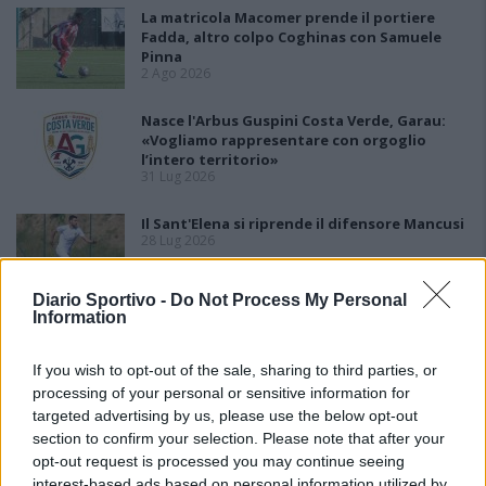
La matricola Macomer prende il portiere
Fadda, altro colpo Coghinas con Samuele
Pinna
2 Ago 2026
Nasce l'Arbus Guspini Costa Verde, Garau:
«Vogliamo rappresentare con orgoglio
l’intero territorio»
31 Lug 2026
Il Sant'Elena si riprende il difensore Mancusi
28 Lug 2026
Diario Sportivo -
Do Not Process My Personal
Information
Al Castiadas tornano Caboni e Melis, l'Uta
Calcio prende anche Atzori e Siddu
25 Lug 2026
If you wish to opt-out of the sale, sharing to third parties, or
processing of your personal or sensitive information for
targeted advertising by us, please use the below opt-out
section to confirm your selection. Please note that after your
opt-out request is processed you may continue seeing
interest-based ads based on personal information utilized by