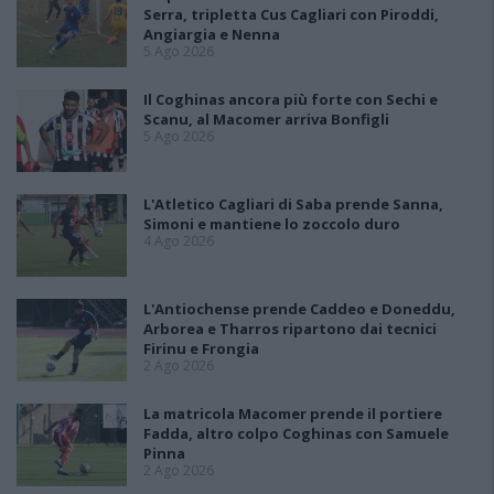
Serra, tripletta Cus Cagliari con Piroddi,
Angiargia e Nenna
5 Ago 2026
Il Coghinas ancora più forte con Sechi e
Scanu, al Macomer arriva Bonfigli
5 Ago 2026
L'Atletico Cagliari di Saba prende Sanna,
Simoni e mantiene lo zoccolo duro
4 Ago 2026
L'Antiochense prende Caddeo e Doneddu,
Arborea e Tharros ripartono dai tecnici
Firinu e Frongia
2 Ago 2026
La matricola Macomer prende il portiere
Fadda, altro colpo Coghinas con Samuele
Pinna
2 Ago 2026