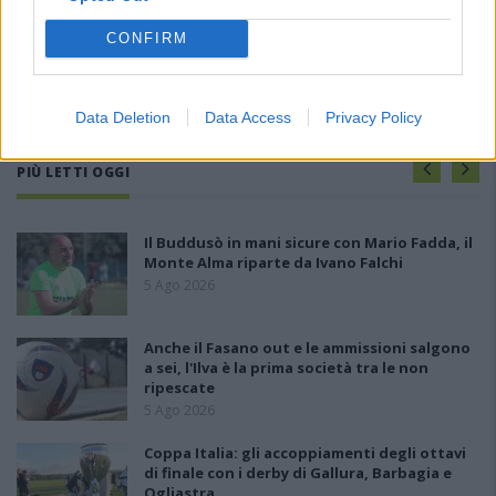
CONFIRM
Data Deletion
Data Access
Privacy Policy
PIÙ LETTI OGGI
Il Buddusò in mani sicure con Mario Fadda, il
Monte Alma riparte da Ivano Falchi
5 Ago 2026
Anche il Fasano out e le ammissioni salgono
a sei, l'Ilva è la prima società tra le non
ripescate
5 Ago 2026
Coppa Italia: gli accoppiamenti degli ottavi
di finale con i derby di Gallura, Barbagia e
Ogliastra