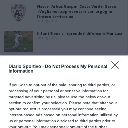
Nasce l'Arbus Guspini Costa Verde, Garau:
«Vogliamo rappresentare con orgoglio
l’intero territorio»
31 Lug 2026
Il Sant'Elena si riprende il difensore Mancusi
28 Lug 2026
Al Castiadas tornano Caboni e Melis, l'Uta
Calcio prende anche Atzori e Siddu
Diario Sportivo -
Do Not Process My Personal
25 Lug 2026
Information
If you wish to opt-out of the sale, sharing to third parties, or
processing of your personal or sensitive information for
targeted advertising by us, please use the below opt-out
section to confirm your selection. Please note that after your
opt-out request is processed you may continue seeing
interest-based ads based on personal information utilized by
us or personal information disclosed to third parties prior to
your opt-out. You may separately opt-out of the further