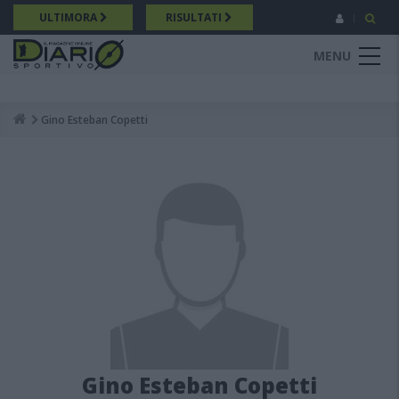
Salta
ULTIMORA
RISULTATI
al
contenuto
MENU
principale
Gino Esteban Copetti
Breadcrumb
Gino Esteban Copetti