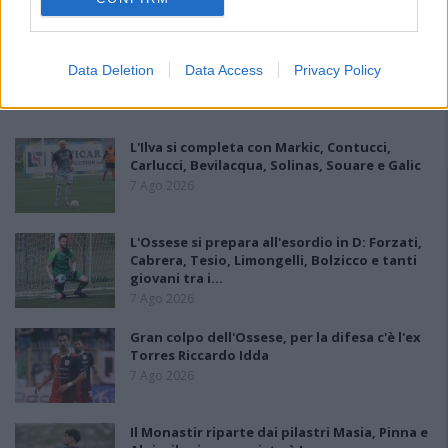
Data Deletion
Data Access
Privacy Policy
PIÙ LETTI OGGI
L'Ilva si completa con Markic, Contucci,
Carlucci, Bevilacqua, Solinas, Souare e Galic
7 Ago 2026
L'Ossese si prepara all'esordio in D: Forzati,
Cabrera, Tesio, Limongelli, Bolzicco e tanti
giovani tra i…
7 Ago 2026
Gran colpo dell'Ossese, per la difesa c'è l'ex
Torres Riccardo Idda
7 Ago 2026
Il Monastir riparte dai pilastri Masia, Pinna e