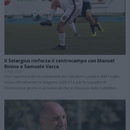
Il Selargius rinforza il centrocampo con Manuel
Rinino e Samuele Vacca
6 Ago 2026
Con l'apertura dei tesseramenti dei calciatori a partire dall'1 luglio,
inizia ufficialmente la stagione 2026-27 e per le squadre di
Promozione girone A arrivano anche le chiusure delle trattative…