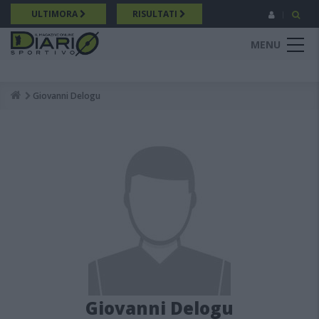
Salta
ULTIMORA
RISULTATI
al
contenuto
MENU
principale
Giovanni Delogu
Breadcrumb
Giovanni Delogu