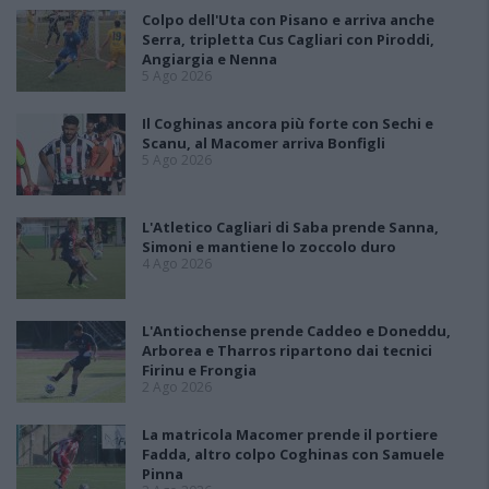
Colpo dell'Uta con Pisano e arriva anche
Serra, tripletta Cus Cagliari con Piroddi,
Angiargia e Nenna
5 Ago 2026
Il Coghinas ancora più forte con Sechi e
Scanu, al Macomer arriva Bonfigli
5 Ago 2026
L'Atletico Cagliari di Saba prende Sanna,
Simoni e mantiene lo zoccolo duro
4 Ago 2026
L'Antiochense prende Caddeo e Doneddu,
Arborea e Tharros ripartono dai tecnici
Firinu e Frongia
2 Ago 2026
La matricola Macomer prende il portiere
Fadda, altro colpo Coghinas con Samuele
Pinna