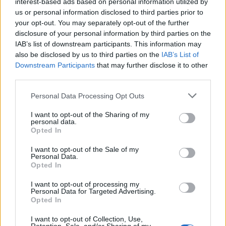
interest-based ads based on personal information utilized by
6 Ago 2026
us or personal information disclosed to third parties prior to
your opt-out. You may separately opt-out of the further
Le 5 sarde ancora nel girone G con 8 squadre
disclosure of your personal information by third parties on the
laziali, 4 campane e la novità dei molisani del
IAB’s list of downstream participants. This information may
Venafro
also be disclosed by us to third parties on the
IAB’s List of
6 Ago 2026
Downstream Participants
that may further disclose it to other
third parties.
Risultati Promozione e Top 11
22 Set 2009
Personal Data Processing Opt Outs
I want to opt-out of the Sharing of my
personal data.
Ossese, niente domanda di ripescaggio e
Opted In
testa al campionato di Eccellenza
10 Lug 2024
I want to opt-out of the Sale of my
Personal Data.
Opted In
I want to opt-out of processing my
Personal Data for Targeted Advertising.
Opted In
I want to opt-out of Collection, Use,