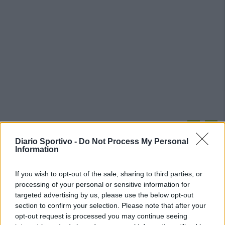
PIÙ LETTI OGGI
Diario Sportivo -
Do Not Process My Personal
Information
Coppa Italia: Aranova-Ossese il 23, i derby
Budoni-Latte Dolce e COS-Monastir il 30
If you wish to opt-out of the sale, sharing to third parties, or
6 Ago 2026
processing of your personal or sensitive information for
targeted advertising by us, please use the below opt-out
section to confirm your selection. Please note that after your
Il Selargius rinforza il centrocampo con
opt-out request is processed you may continue seeing
Manuel Rinino e Samuele Vacca