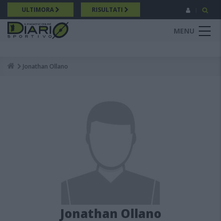
Salta
ULTIMORA
RISULTATI
al
contenuto
MENU
principale
Jonathan Ollano
Breadcrumb
Jonathan Ollano