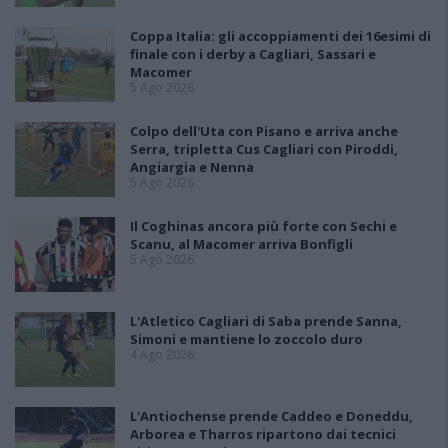
Coppa Italia: gli accoppiamenti dei 16esimi di
finale con i derby a Cagliari, Sassari e
Macomer
5 Ago 2026
Colpo dell'Uta con Pisano e arriva anche
Serra, tripletta Cus Cagliari con Piroddi,
Angiargia e Nenna
5 Ago 2026
Il Coghinas ancora più forte con Sechi e
Scanu, al Macomer arriva Bonfigli
5 Ago 2026
L'Atletico Cagliari di Saba prende Sanna,
Simoni e mantiene lo zoccolo duro
4 Ago 2026
L'Antiochense prende Caddeo e Doneddu,
Arborea e Tharros ripartono dai tecnici