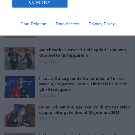
CONFIRM
Data Deletion
Data Access
Privacy Policy
PIÙ LETTI OGGI
Amichevole Ossese: 3-1 al Cagliari Primavera,
doppietta di Tapparello
8 Ago 2026
Il Latte Dolce prende Dumani dalla Torres,
Mascia, Sorgente, Lopes, Limberti e Cherchi
gli altri acquisti
8 Ago 2026
DPCM 3 dicembre, per il calcio dilettantistico
stop prolungato fino al 15 gennaio 2021
3 Dic 2020