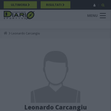
Salta
ULTIMORA
RISULTATI
al
contenuto
MENU
principale
Leonardo Carcangiu
Breadcrumb
Leonardo Carcangiu