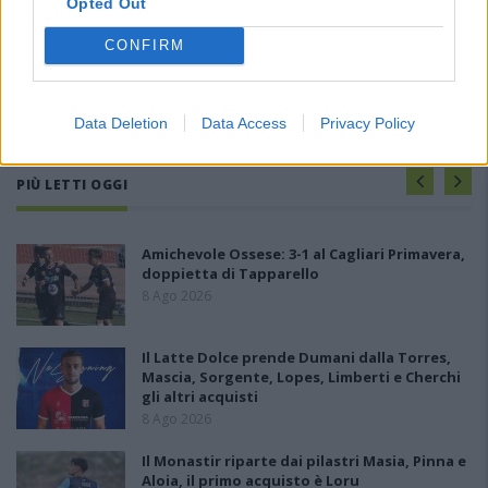
Opted Out
CONFIRM
Data Deletion
Data Access
Privacy Policy
PIÙ LETTI OGGI
Amichevole Ossese: 3-1 al Cagliari Primavera,
doppietta di Tapparello
8 Ago 2026
Il Latte Dolce prende Dumani dalla Torres,
Mascia, Sorgente, Lopes, Limberti e Cherchi
gli altri acquisti
8 Ago 2026
Il Monastir riparte dai pilastri Masia, Pinna e
Aloia, il primo acquisto è Loru