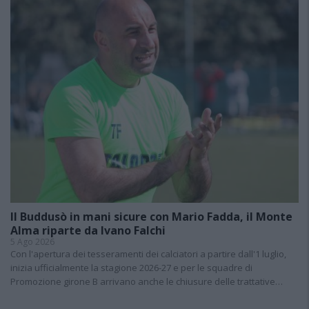
Il Buddusò in mani sicure con Mario Fadda, il Monte
Alma riparte da Ivano Falchi
5 Ago 2026
Con l'apertura dei tesseramenti dei calciatori a partire dall'1 luglio,
inizia ufficialmente la stagione 2026-27 e per le squadre di
Promozione girone B arrivano anche le chiusure delle trattative…