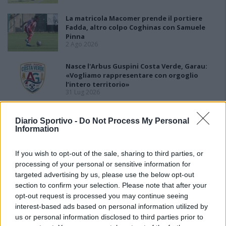
La matricola Macomer prende il portiere
Fadda, altro colpo Coghinas con Samuele
Pinna
2 Ago 2026
Nasce l'Arbus Guspini Costa Verde, Garau:
«Vogliamo rappresentare con orgoglio
l’intero territorio»
31 Lug 2026
Il Sant'Elena si riprende il difensore Mancusi
Diario Sportivo -
Do Not Process My Personal
28 Lug 2026
Information
If you wish to opt-out of the sale, sharing to third parties, or
processing of your personal or sensitive information for
targeted advertising by us, please use the below opt-out
section to confirm your selection. Please note that after your
opt-out request is processed you may continue seeing
interest-based ads based on personal information utilized by
us or personal information disclosed to third parties prior to