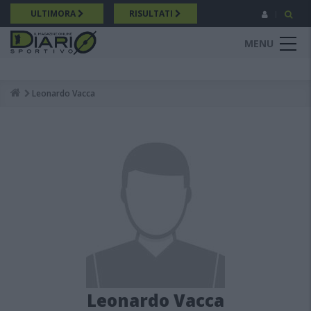
Salta
ULTIMORA
RISULTATI
al
contenuto
MENU
principale
Leonardo Vacca
Breadcrumb
Leonardo Vacca