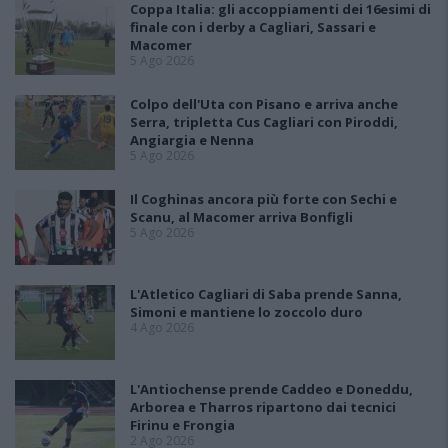
Coppa Italia: gli accoppiamenti dei 16esimi di
finale con i derby a Cagliari, Sassari e
Macomer
5 Ago 2026
Colpo dell'Uta con Pisano e arriva anche
Serra, tripletta Cus Cagliari con Piroddi,
Angiargia e Nenna
5 Ago 2026
Il Coghinas ancora più forte con Sechi e
Scanu, al Macomer arriva Bonfigli
5 Ago 2026
L'Atletico Cagliari di Saba prende Sanna,
Simoni e mantiene lo zoccolo duro
4 Ago 2026
L'Antiochense prende Caddeo e Doneddu,
Arborea e Tharros ripartono dai tecnici
Firinu e Frongia
2 Ago 2026