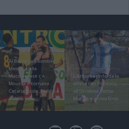
Al Bonorva il bomber
Meloni, nella
Macomerese c'è
L'Arborea rinforza la
Moussa e tornano
difesa con Popescu,
Cataruozzolo, Foddai
all'Orrolese torna
e Vidili
Murgia e arriva Erriu