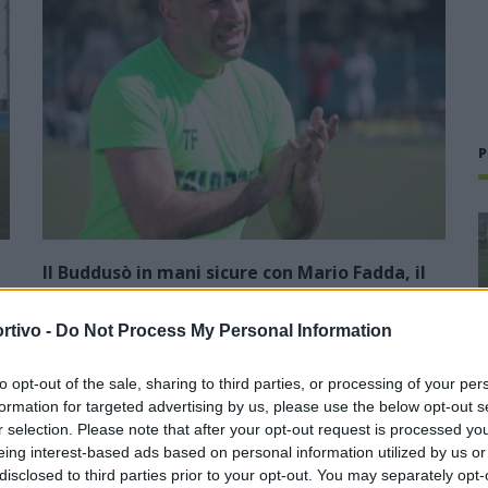
P
Il Buddusò in mani sicure con Mario Fadda, il
Monte Alma riparte da Ivano Falchi
rtivo -
Do Not Process My Personal Information
5 Ago 2026
1
Con l'apertura dei tesseramenti dei calciatori a partire dall'1
to opt-out of the sale, sharing to third parties, or processing of your per
luglio, inizia ufficialmente la stagione 2026-27 e per le
formation for targeted advertising by us, please use the below opt-out s
e
squadre di Promozione girone B arrivano anche le chiusure
r selection. Please note that after your opt-out request is processed y
delle trattative…
eing interest-based ads based on personal information utilized by us or
disclosed to third parties prior to your opt-out. You may separately opt-
Colpo dell'Uta con Pisano e arriva