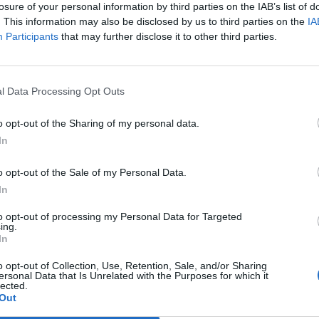
losure of your personal information by third parties on the IAB’s list of
,
anche Serra, tripletta Cus Cagliari
. This information may also be disclosed by us to third parties on the
IA
con Piroddi, Angiargia e Nenna
Participants
that may further disclose it to other third parties.
5 Ago 2026
L'Atletico Cagliari di Saba prende
Sanna, Simoni e mantiene lo zoccolo
l Data Processing Opt Outs
duro
4 Ago 2026
o opt-out of the Sharing of my personal data.
In
La matricola Macomer prende il
portiere Fadda, altro colpo Coghinas
a
con Samuele Pinna
o opt-out of the Sale of my Personal Data.
In
2 Ago 2026
to opt-out of processing my Personal Data for Targeted
Il Sant'Elena si riprende il difensore
ing.
n
Mancusi
In
28 Lug 2026
o opt-out of Collection, Use, Retention, Sale, and/or Sharing
ersonal Data that Is Unrelated with the Purposes for which it
lected.
Out