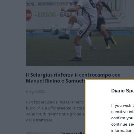
Il Selargius rinforza il centrocampo con
Manuel Rinino e Samuele Vacca
Diario Spo
6 Ago 2026
Con l'apertura dei tesseramenti dei calciatori a partire dall'
If you wish 
luglio, inizia ufficialmente la stagione 2026-27 e per le
sensitive in
squadre di Promozione girone A arrivano anche le chiusur
confirm you
delle trattative…
continue se
information 
Coppa Italia: gli accoppiamenti dei