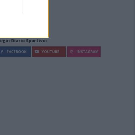
egui Diario Sportivo:
FACEBOOK
YOUTUBE
INSTAGRAM