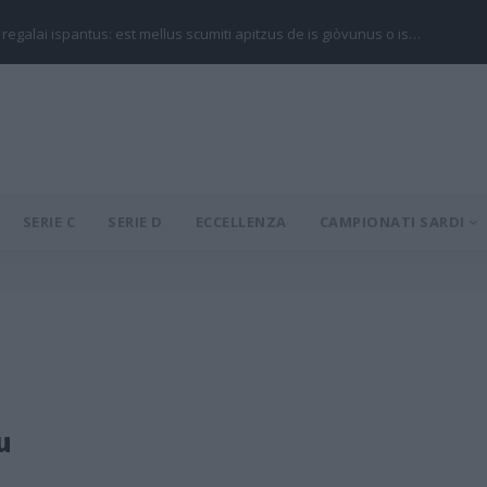
 regalai ispantus: est mellus scumiti apitzus de is giòvunus o is…
SERIE C
SERIE D
ECCELLENZA
CAMPIONATI SARDI
u