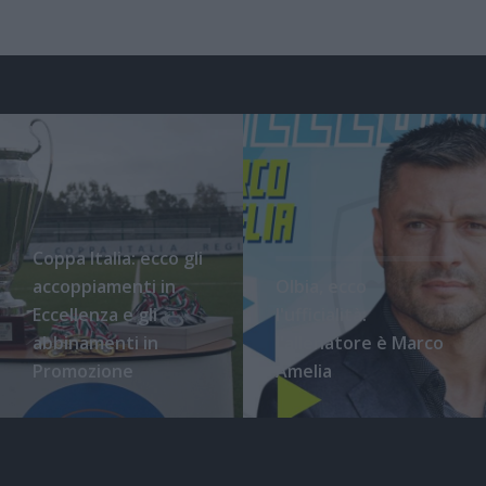
Coppa Italia: ecco gli
accoppiamenti in
Olbia, ecco
Eccellenza e gli
l'ufficialità:
abbinamenti in
l'allenatore è Marco
Promozione
Amelia