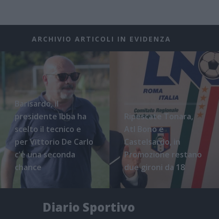
ARCHIVIO ARTICOLI IN EVIDENZA
Barisardo, il
presidente Ibba ha
Ripescate Tonara,
scelto il tecnico e
Atl Bono e
per Vittorio De Carlo
Castelsardo, in
c'è una seconda
Promozione restano
chance
due gironi da 18
Diario Sportivo