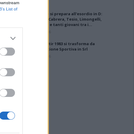
 downstream
B’s List of
L'Ossese si prepara all'esordio in D:
Forzati, Cabrera, Tesio, Limongelli,
Bolzicco e tanti giovani tra i…
7 Ago 2026
Il Monastir 1983 si trasforma da
Associazione Sportiva in Srl
7 Ago 2026