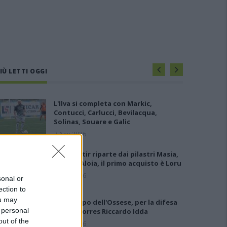
IÙ LETTI OGGI
L'Ilva si completa con Markic,
Contucci, Carlucci, Bevilacqua,
Solinas, Souare e Galic
7 Ago 2026
Il Monastir riparte dai pilastri Masia,
Pinna e Aloia, il primo acquisto è Loru
7 Ago 2026
sonal or
ection to
ou may
Gran colpo dell'Ossese, per la difesa
 personal
c'è l'ex Torres Riccardo Idda
out of the
7 Ago 2026