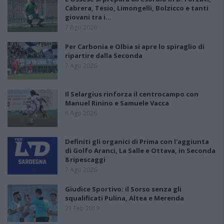
Cabrera, Tesio, Limongelli, Bolzicco e tanti
giovani tra i…
7 Ago 2026
Per Carbonia e Olbia si apre lo spiraglio di
ripartire dalla Seconda
7 Ago 2026
Il Selargius rinforza il centrocampo con
Manuel Rinino e Samuele Vacca
6 Ago 2026
Definiti gli organici di Prima con l'aggiunta
di Golfo Aranci, La Salle e Ottava, in Seconda
8 ripescaggi
7 Ago 2026
Giudice Sportivo: il Sorso senza gli
squalificati Pulina, Altea e Merenda
21 Feb 2019