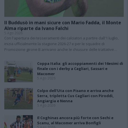
Il Buddusò in mani sicure con Mario Fadda, il Monte
Alma riparte da Ivano Falchi
5 Ago 2026
Con l'apertura dei tesseramenti dei calciatori a partire dall'1 luglio,
inizia ufficialmente la stagione 2026-27 e per le squadre di
Promozione girone B arrivano anche le chiusure delle trattative…
Coppa Italia: gli accoppiamenti dei 16esimi di
finale con i derby a Cagliari, Sassari e
Macomer
5 Ago 2026
Colpo dell'Uta con Pisano e arriva anche
Serra, tripletta Cus Cagliari con Piroddi,
Angiargia e Nenna
5 Ago 2026
Il Coghinas ancora più forte con Sechi e
Scanu, al Macomer arriva Bonfigli
5 Ago 2026