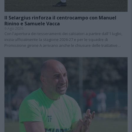
Il Selargius rinforza il centrocampo con Manuel
Rinino e Samuele Vacca
6 Ago 2026
Con l'apertura dei tesseramenti dei calciatori a partire dall'1 luglio,
inizia ufficialmente la stagione 2026-27 e per le squadre di
Promozione girone A arrivano anche le chiusure delle trattative…