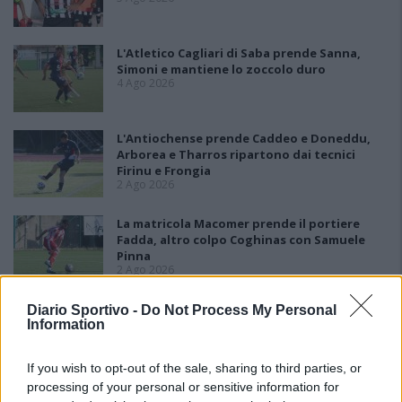
L'Atletico Cagliari di Saba prende Sanna,
Simoni e mantiene lo zoccolo duro
4 Ago 2026
L'Antiochense prende Caddeo e Doneddu,
Arborea e Tharros ripartono dai tecnici
Firinu e Frongia
2 Ago 2026
La matricola Macomer prende il portiere
Fadda, altro colpo Coghinas con Samuele
Pinna
2 Ago 2026
Nasce l'Arbus Guspini Costa Verde, Garau:
Diario Sportivo -
Do Not Process My Personal
Information
«Vogliamo rappresentare con orgoglio
l’intero territorio»
31 Lug 2026
If you wish to opt-out of the sale, sharing to third parties, or
processing of your personal or sensitive information for
Il Sant'Elena si riprende il difensore Mancusi