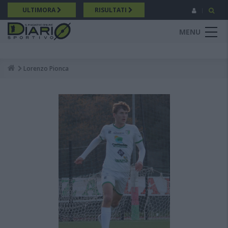
Salta
ULTIMORA
RISULTATI
al
contenuto
MENU
principale
Lorenzo Pionca
Breadcrumb