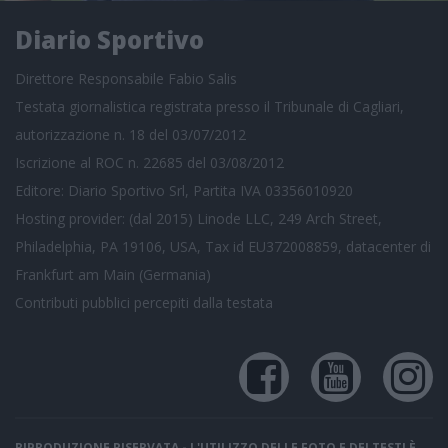
Diario Sportivo
Direttore Responsabile Fabio Salis
Testata giornalistica registrata presso il Tribunale di Cagliari,
autorizzazione n. 18 del 03/07/2012
Iscrizione al ROC n. 22685 del 03/08/2012
Editore: Diario Sportivo Srl, Partita IVA 03356010920
Hosting provider: (dal 2015) Linode LLC, 249 Arch Street,
Philadelphia, PA 19106, USA, Tax id EU372008859, datacenter di
Frankfurt am Main (Germania)
Contributi pubblici
percepiti dalla testata
RIPRODUZIONE RISERVATA - L'UTILIZZO DELLE FOTO E DEI TESTI È