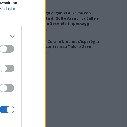
 downstream
B’s List of
Definiti gli organici di Prima con
l'aggiunta di Golfo Aranci, La Salle e
Ottava, in Seconda 8 ripescaggi
7 Ago 2026
Su Porto Corallo binchet s'isparègiu
play-off contra a su Taloro Gavoi
27 Apr 2014