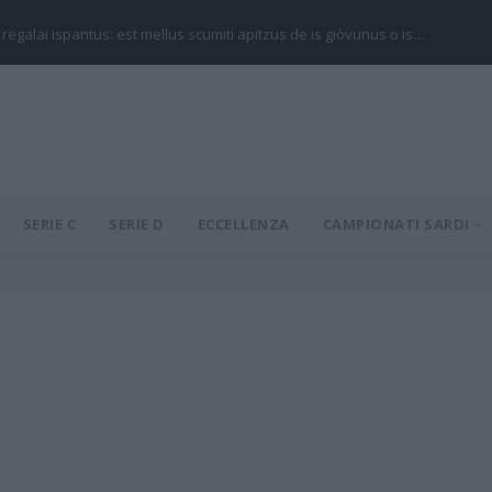
 regalai ispantus: est mellus scumiti apitzus de is giòvunus o is…
SERIE C
SERIE D
ECCELLENZA
CAMPIONATI SARDI