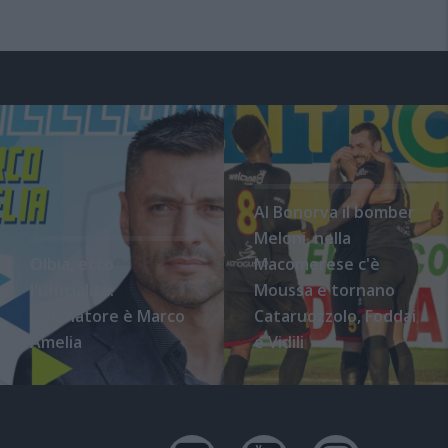
Al Bonorva il bomber
Meloni, nella
Olbia, ecco
Macomerese c'è
l'ufficialità:
Moussa e tornano
l'allenatore è Marco
Cataruozzolo, Foddai
Amelia
e Vidili