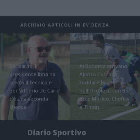
ARCHIVIO ARTICOLI IN EVIDENZA
Barisardo, il
Al Bonorva arrivano
presidente Ibba ha
Alonso Costas,
scelto il tecnico e
Foddai e Brizzi,
per Vittorio De Carlo
nell'Orrolese con Boi
c'è una seconda
ecco Morleo, Choflas
chance
e Timon
Diario Sportivo