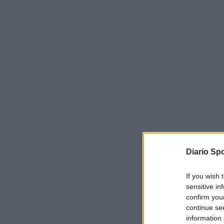
Diario Spo
If you wish 
sensitive in
confirm you
continue se
information 