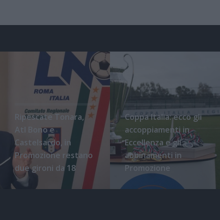
Ripescate Tonara,
Coppa Italia: ecco gli
Atl Bono e
accoppiamenti in
Castelsardo, in
Eccellenza e gli
Promozione restano
abbinamenti in
due gironi da 18
Promozione