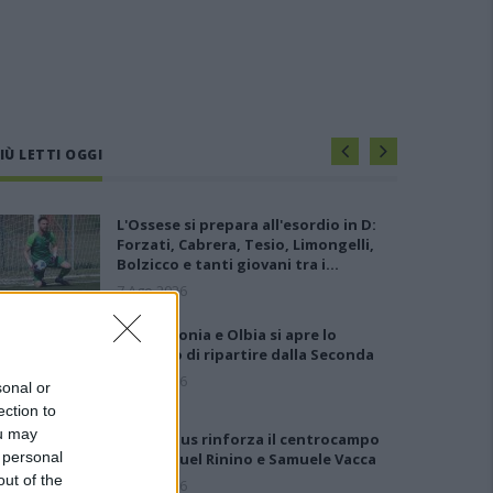
IÙ LETTI OGGI
L'Ossese si prepara all'esordio in D:
Forzati, Cabrera, Tesio, Limongelli,
Bolzicco e tanti giovani tra i…
7 Ago 2026
Per Carbonia e Olbia si apre lo
spiraglio di ripartire dalla Seconda
7 Ago 2026
sonal or
ection to
ou may
Il Selargius rinforza il centrocampo
 personal
con Manuel Rinino e Samuele Vacca
out of the
6 Ago 2026