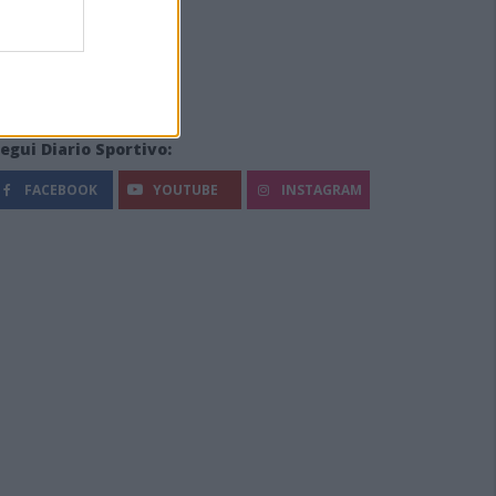
egui Diario Sportivo:
FACEBOOK
YOUTUBE
INSTAGRAM