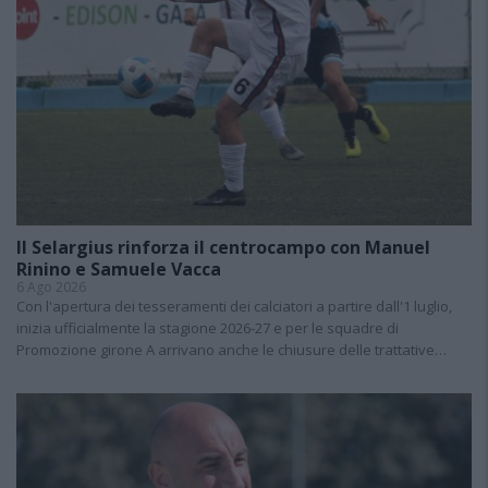
Il Selargius rinforza il centrocampo con Manuel
Rinino e Samuele Vacca
6 Ago 2026
Con l'apertura dei tesseramenti dei calciatori a partire dall'1 luglio,
inizia ufficialmente la stagione 2026-27 e per le squadre di
Promozione girone A arrivano anche le chiusure delle trattative…