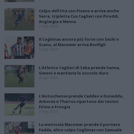
Colpo dell'Uta con Pisano e arriva anche
Serra, tripletta Cus Cagliari con Piroddi,
Angiargia e Nenna
5 Ago 2026
Il Coghinas ancora più forte con Sechi e
Scanu, al Macomer arriva Bonfigli
5 Ago 2026
L'Atletico Cagliari di Saba prende Sanna,
Simoni e mantiene lo zoccolo duro
4 Ago 2026
L'Antiochense prende Caddeo e Doneddu,
Arborea e Tharros ripartono dai tecnici
Firinu e Frongia
2 Ago 2026
La matricola Macomer prende il portiere
Fadda, altro colpo Coghinas con Samuele