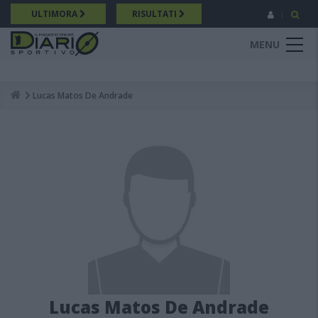
Salta
ULTIMORA
RISULTATI
al
contenuto
MENU
principale
Lucas Matos De Andrade
Breadcrumb
Lucas Matos De Andrade