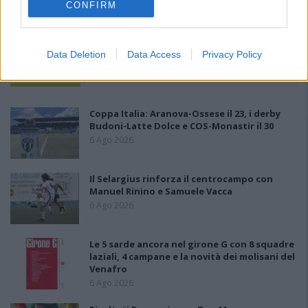
CONFIRM
Data Deletion
Data Access
Privacy Policy
PIÙ LETTI OGGI
Coppa Italia: Aranova-Ossese il 23, i derby
Budoni-Latte Dolce e COS-Monastir il 30
6 Ago 2026
Il Selargius rinforza il centrocampo con
Manuel Rinino e Samuele Vacca
6 Ago 2026
Le 5 sarde ancora nel girone G con 8 squadre
laziali, 4 campane e la novità dei molisani del
Venafro
6 Ago 2026