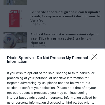
Le 5 sarde ancora nel girone G con 8 squadre
laziali, 4 campane e la novità dei molisani del
Venafro
6 Ago 2026
Anche il Fasano out e le ammissioni salgono
a sei, l'Ilva è la prima società tra le non
ripescate
5 Ago 2026
Latte Dolce, Luigi Piredda il primo dei
Diario Sportivo -
Do Not Process My Personal
confermati
Information
4 Ago 2026
If you wish to opt-out of the sale, sharing to third parties, or
processing of your personal or sensitive information for
targeted advertising by us, please use the below opt-out
section to confirm your selection. Please note that after your
opt-out request is processed you may continue seeing
interest-based ads based on personal information utilized by
us or personal information disclosed to third parties prior to