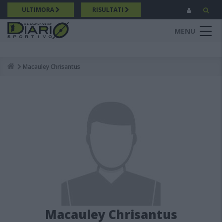
Salta
ULTIMORA
RISULTATI
al
contenuto
MENU
principale
Macauley Chrisantus
Breadcrumb
Macauley Chrisantus