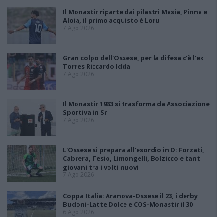
Il Monastir riparte dai pilastri Masia, Pinna e
Aloia, il primo acquisto è Loru
7 Ago 2026
Gran colpo dell'Ossese, per la difesa c'è l'ex
Torres Riccardo Idda
7 Ago 2026
Il Monastir 1983 si trasforma da Associazione
Sportiva in Srl
7 Ago 2026
L'Ossese si prepara all'esordio in D: Forzati,
Cabrera, Tesio, Limongelli, Bolzicco e tanti
giovani tra i volti nuovi
7 Ago 2026
Coppa Italia: Aranova-Ossese il 23, i derby
Budoni-Latte Dolce e COS-Monastir il 30
6 Ago 2026