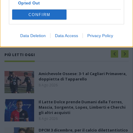
Opted Out
CONFIRM
Data Deletion
Data Access
Privacy Policy
PIÙ LETTI OGGI
Amichevole Ossese: 3-1 al Cagliari Primavera,
doppietta di Tapparello
8 Ago 2026
Il Latte Dolce prende Dumani dalla Torres,
Mascia, Sorgente, Lopes, Limberti e Cherchi
gli altri acquisti
8 Ago 2026
DPCM 3 dicembre, per il calcio dilettantistico