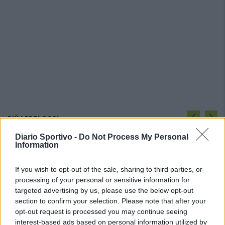
PIÙ LETTI OGGI
Diario Sportivo -
Do Not Process My Personal
Information
L'Ilva si completa con Markic, Contucci,
Carlucci, Bevilacqua, Solinas, Souare e Galic
If you wish to opt-out of the sale, sharing to third parties, or
7 Ago 2026
processing of your personal or sensitive information for
targeted advertising by us, please use the below opt-out
Gran colpo dell'Ossese, per la difesa c'è l'ex
section to confirm your selection. Please note that after your
Torres Riccardo Idda
opt-out request is processed you may continue seeing
7 Ago 2026
interest-based ads based on personal information utilized by