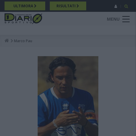
Salta
ULTIMORA
RISULTATI
al
contenuto
MENU
principale
Marco Pau
Breadcrumb