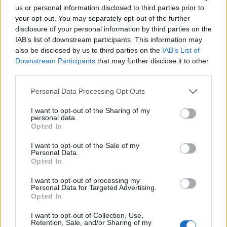
us or personal information disclosed to third parties prior to
your opt-out. You may separately opt-out of the further
Latte Dolce, Fresu sul girone: «Se la
disclosure of your personal information by third parties on the
giocheranno Torres e Albalonga, noi non
siamo in prima fascia come in passato»
IAB’s list of downstream participants. This information may
8 Set 2021
also be disclosed by us to third parties on the
IAB’s List of
Downstream Participants
that may further disclose it to other
Il Monastir riparte dai pilastri Masia, Pinna e
third parties.
Aloia, il primo acquisto è Loru
7 Ago 2026
Personal Data Processing Opt Outs
I want to opt-out of the Sharing of my
Il Monastir 1983 si trasforma da Associazione
personal data.
Sportiva in Srl
Opted In
7 Ago 2026
I want to opt-out of the Sale of my
Personal Data.
Opted In
I want to opt-out of processing my
Personal Data for Targeted Advertising.
Opted In
I want to opt-out of Collection, Use,
Retention, Sale, and/or Sharing of my