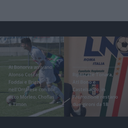
Al Bonorva arrivano
Alonso Costas,
Ripescate Tonara,
Foddai e Brizzi,
Atl Bono e
nell'Orrolese con Boi
Castelsardo, in
ecco Morleo, Choflas
Promozione restano
e Timon
due gironi da 18