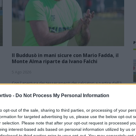
P
Il Buddusò in mani sicure con Mario Fadda, il
Monte Alma riparte da Ivano Falchi
5 Ago 2026
1
Con l'apertura dei tesseramenti dei calciatori a partire dall'1
luglio, inizia ufficialmente la stagione 2026-27 e per le
e
squadre di Promozione girone B arrivano anche le chiusure
rtivo -
Do Not Process My Personal Information
delle trattative…
to opt-out of the sale, sharing to third parties, or processing of your per
Colpo dell'Uta con Pisano e arriva
formation for targeted advertising by us, please use the below opt-out s
,
anche Serra, tripletta Cus Cagliari
r selection. Please note that after your opt-out request is processed y
con Piroddi, Angiargia e Nenna
eing interest-based ads based on personal information utilized by us or
5 Ago 2026
disclosed to third parties prior to your opt-out. You may separately opt-