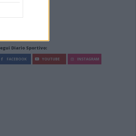
egui Diario Sportivo:
FACEBOOK
YOUTUBE
INSTAGRAM