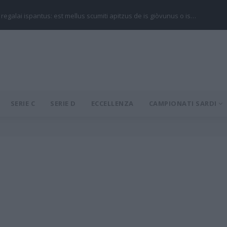
 regalai ispantus: est mellus scumiti apitzus de is giòvunus o is…
SERIE C
SERIE D
ECCELLENZA
CAMPIONATI SARDI
u