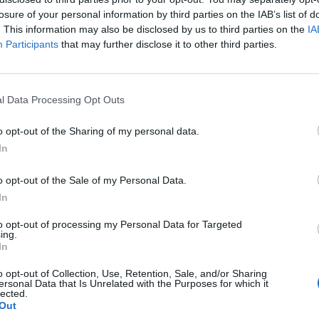
losure of your personal information by third parties on the IAB’s list of
L'Atletico Cagliari di Saba prende
. This information may also be disclosed by us to third parties on the
IA
Sanna, Simoni e mantiene lo zoccolo
Participants
that may further disclose it to other third parties.
duro
4 Ago 2026
La matricola Macomer prende il
l Data Processing Opt Outs
portiere Fadda, altro colpo Coghinas
a
con Samuele Pinna
o opt-out of the Sharing of my personal data.
2 Ago 2026
In
Il Sant'Elena si riprende il difensore
o opt-out of the Sale of my Personal Data.
n
Mancusi
In
28 Lug 2026
to opt-out of processing my Personal Data for Targeted
ing.
In
o opt-out of Collection, Use, Retention, Sale, and/or Sharing
ersonal Data that Is Unrelated with the Purposes for which it
lected.
Out