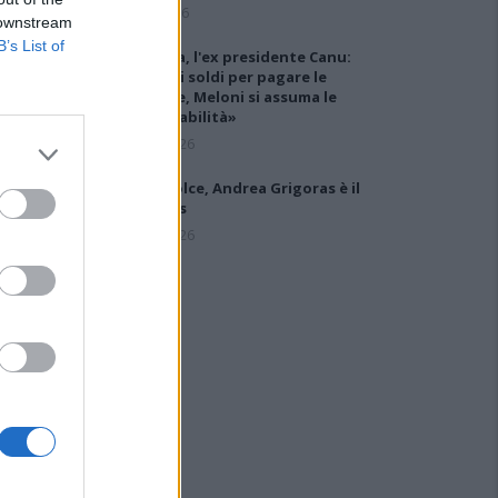
6 Ago 2026
 downstream
B’s List of
Carbonia, l'ex presidente Canu:
«Lasciai i soldi per pagare le
vertenze, Meloni si assuma le
responsabilità»
31 Lug 2026
Latte Dolce, Andrea Grigoras è il
nuovo ds
29 Lug 2026