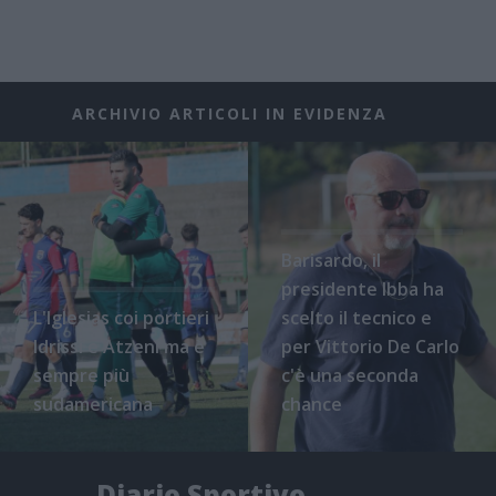
ARCHIVIO ARTICOLI IN EVIDENZA
Barisardo, il
presidente Ibba ha
L'Iglesias coi portieri
scelto il tecnico e
Idrissi e Atzeni ma è
per Vittorio De Carlo
sempre più
c'è una seconda
sudamericana
chance
Diario Sportivo