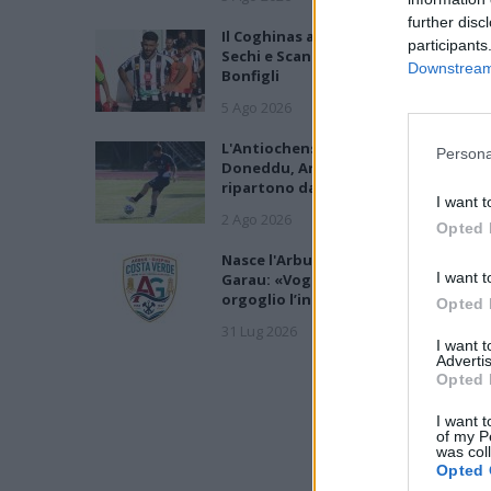
further disc
Il Coghinas ancora più forte con
participants
Sechi e Scanu, al Macomer arriva
Downstream 
Bonfigli
5 Ago 2026
L'Antiochense prende Caddeo e
Persona
Doneddu, Arborea e Tharros
ripartono dai tecnici Firinu e Frongi
I want t
2 Ago 2026
Opted 
Nasce l'Arbus Guspini Costa Verde,
I want t
Garau: «Vogliamo rappresentare co
orgoglio l’intero territorio»
Opted 
31 Lug 2026
I want 
Advertis
Opted 
I want t
of my P
was col
Opted 