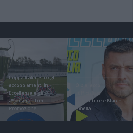
Coppa Italia: ecco gli
accoppiamenti in
Olbia, ecco
Eccellenza e gli
l'ufficialità:
abbinamenti in
l'allenatore è Marco
Promozione
Amelia