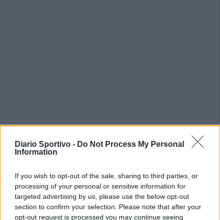
PIÙ LETTI OGGI
Diario Sportivo -
Do Not Process My Personal
Information
L'Ossese si prepara all'esordio in D: Forzati,
If you wish to opt-out of the sale, sharing to third parties, or
Cabrera, Tesio, Limongelli, Bolzicco e tanti
giovani tra i…
processing of your personal or sensitive information for
7 Ago 2026
targeted advertising by us, please use the below opt-out
section to confirm your selection. Please note that after your
Il Selargius rinforza il centrocampo con
opt-out request is processed you may continue seeing