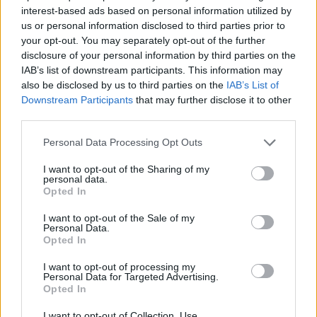
Manuel Rinino e Samuele Vacca
interest-based ads based on personal information utilized by
6 Ago 2026
us or personal information disclosed to third parties prior to
your opt-out. You may separately opt-out of the further
disclosure of your personal information by third parties on the
Le 5 sarde ancora nel girone G con 8 squadre
IAB’s list of downstream participants. This information may
laziali, 4 campane e la novità dei molisani del
Venafro
also be disclosed by us to third parties on the
IAB’s List of
6 Ago 2026
Downstream Participants
that may further disclose it to other
third parties.
Coppa Italia: Aranova-Ossese il 23, i derby
Budoni-Latte Dolce e COS-Monastir il 30
Personal Data Processing Opt Outs
6 Ago 2026
I want to opt-out of the Sharing of my
personal data.
Opted In
Colpo dell'Uta con Pisano e arriva anche
Serra, tripletta Cus Cagliari con Piroddi,
I want to opt-out of the Sale of my
Angiargia e Nenna
Personal Data.
5 Ago 2026
Opted In
I want to opt-out of processing my
Personal Data for Targeted Advertising.
Opted In
I want to opt-out of Collection, Use,