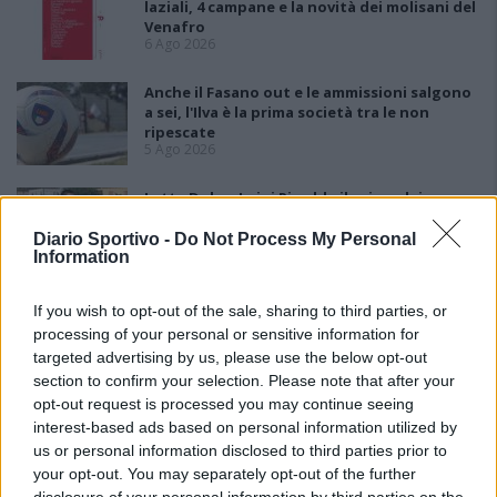
laziali, 4 campane e la novità dei molisani del
Venafro
6 Ago 2026
Anche il Fasano out e le ammissioni salgono
a sei, l'Ilva è la prima società tra le non
ripescate
5 Ago 2026
Latte Dolce, Luigi Piredda il primo dei
confermati
4 Ago 2026
Diario Sportivo -
Do Not Process My Personal
Information
If you wish to opt-out of the sale, sharing to third parties, or
processing of your personal or sensitive information for
targeted advertising by us, please use the below opt-out
section to confirm your selection. Please note that after your
opt-out request is processed you may continue seeing
interest-based ads based on personal information utilized by
us or personal information disclosed to third parties prior to
your opt-out. You may separately opt-out of the further
disclosure of your personal information by third parties on the