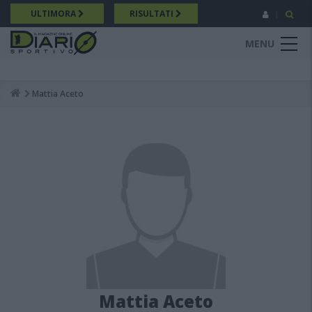
Salta
ULTIMORA
RISULTATI
al
contenuto
MENU
principale
Mattia Aceto
Breadcrumb
Mattia Aceto