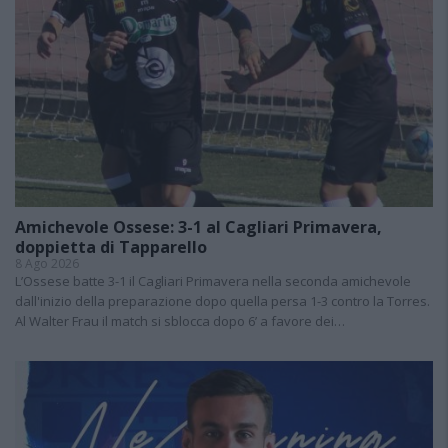
Amichevole Ossese: 3-1 al Cagliari Primavera,
doppietta di Tapparello
8 Ago 2026
L’Ossese batte 3-1 il Cagliari Primavera nella seconda amichevole
dall'inizio della preparazione dopo quella persa 1-3 contro la Torres.
Al Walter Frau il match si sblocca dopo 6’ a favore dei…