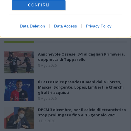
CONFIRM
Data Deletion
Data Access
Privacy Policy
PIÙ LETTI OGGI
Amichevole Ossese: 3-1 al Cagliari Primavera,
doppietta di Tapparello
8 Ago 2026
Il Latte Dolce prende Dumani dalla Torres,
Mascia, Sorgente, Lopes, Limberti e Cherchi
gli altri acquisti
8 Ago 2026
DPCM 3 dicembre, per il calcio dilettantistico
stop prolungato fino al 15 gennaio 2021
3 Dic 2020