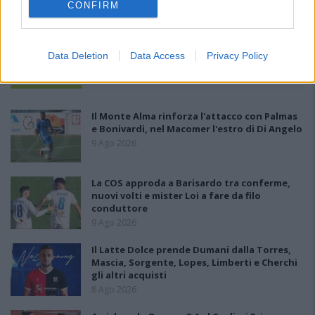
CONFIRM
Data Deletion
Data Access
Privacy Policy
PIÙ LETTI OGGI
Il Monte Alma rinforza l'attacco con Palmas
e Bonivardi, nel Macomer l'estro di Di Angelo
9 Ago 2026
La COS approda a Barisardo tra conferme,
nuovi volti e mister Loi a fare da filo
conduttore
9 Ago 2026
Il Latte Dolce prende Dumani dalla Torres,
Mascia, Sorgente, Lopes, Limberti e Cherchi
gli altri acquisti
8 Ago 2026