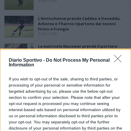
4 Ago 2026
L'Antiochense prende Caddeo e Doneddu,
Arborea e Tharros ripartono dai tecnici
Firinu e Frongia
2 Ago 2026
La matricola Macomer prende il portiere
Fadda, altro colpo Coghinas con Samuele
Pinna
Diario Sportivo -
Do Not Process My Personal
2 Ago 2026
Information
If you wish to opt-out of the sale, sharing to third parties, or
processing of your personal or sensitive information for
targeted advertising by us, please use the below opt-out
section to confirm your selection. Please note that after your
opt-out request is processed you may continue seeing
interest-based ads based on personal information utilized by
us or personal information disclosed to third parties prior to
your opt-out. You may separately opt-out of the further
disclosure of your personal information by third parties on the