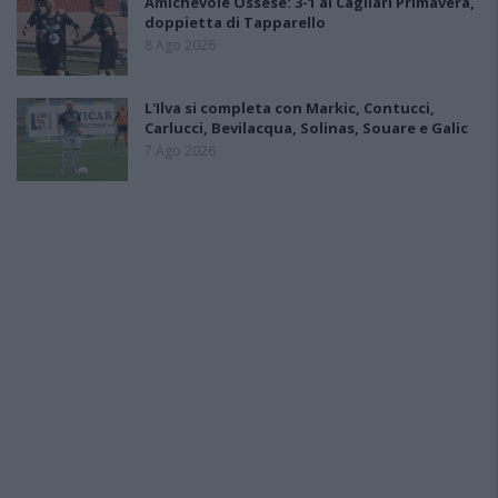
Amichevole Ossese: 3-1 al Cagliari Primavera,
doppietta di Tapparello
8 Ago 2026
L'Ilva si completa con Markic, Contucci,
Carlucci, Bevilacqua, Solinas, Souare e Galic
7 Ago 2026