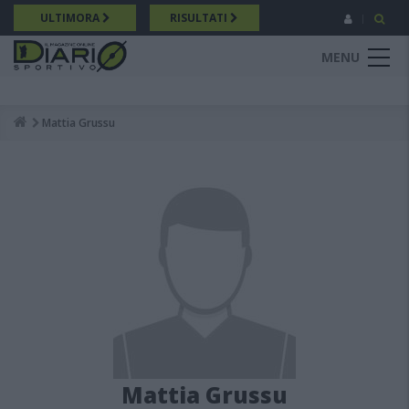
Salta
ULTIMORA
RISULTATI
al
contenuto
MENU
principale
Mattia Grussu
Breadcrumb
Mattia Grussu