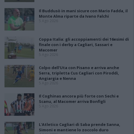
Il Buddusò in mani sicure con Mario Fadda, il
Monte Alma riparte da Ivano Falchi
5 Ago 2026
Coppa Italia: gli accoppiamenti dei 16esimi di
finale con i derby a Cagliari, Sassari e
Macomer
5 Ago 2026
Colpo dell'Uta con Pisano e arriva anche
Serra, tripletta Cus Cagliari con Piroddi,
Angiargia e Nenna
5 Ago 2026
Il Coghinas ancora più forte con Sechi e
Scanu, al Macomer arriva Bonfigli
5 Ago 2026
L'Atletico Cagliari di Saba prende Sanna,
Simoni e mantiene lo zoccolo duro