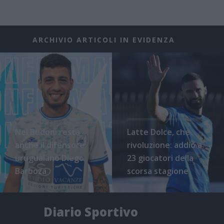
ARCHIVIO ARTICOLI IN EVIDENZA
Nel Budoni resta
Latte Dolce, che
anche il difensore
rivoluzione: addio a
uruguaiano Diego
23 giocatori della
Barboza
scorsa stagione
Diario Sportivo