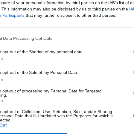
losure of your personal information by third parties on the IAB’s list of
,
anche Serra, tripletta Cus Cagliari
con Piroddi, Angiargia e Nenna
. This information may also be disclosed by us to third parties on the
IA
Participants
that may further disclose it to other third parties.
5 Ago 2026
L'Atletico Cagliari di Saba prende
Sanna, Simoni e mantiene lo zoccolo
l Data Processing Opt Outs
duro
4 Ago 2026
o opt-out of the Sharing of my personal data.
La matricola Macomer prende il
In
portiere Fadda, altro colpo Coghinas
a
con Samuele Pinna
o opt-out of the Sale of my Personal Data.
2 Ago 2026
In
Il Sant'Elena si riprende il difensore
to opt-out of processing my Personal Data for Targeted
n
Mancusi
ing.
In
28 Lug 2026
o opt-out of Collection, Use, Retention, Sale, and/or Sharing
ersonal Data that Is Unrelated with the Purposes for which it
lected.
Out