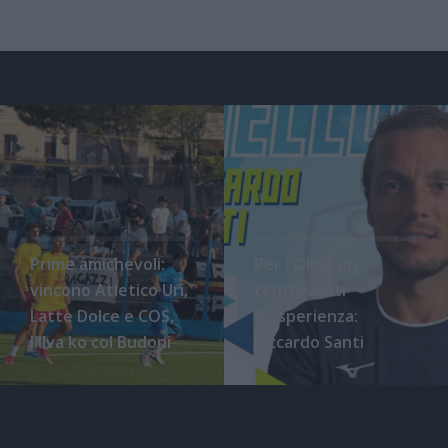
Prime amichevoli:
Per l'Olbia un
vincono Atletico Uri,
centravanti
Latte Dolce e COS,
d'esperienza:
l'Ilva ko col Budoni
Riccardo Santi