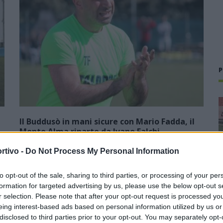
P
Il Buddusò in mani sicure con Mario Fadda, il
Monte Alma riparte da Ivano Falchi
5 Ago 2026
rtivo -
Do Not Process My Personal Information
1
Con l'apertura dei tesseramenti dei calciatori a partire dall'1
to opt-out of the sale, sharing to third parties, or processing of your per
luglio, inizia ufficialmente la stagione 2026-27 e per le
formation for targeted advertising by us, please use the below opt-out s
e
squadre di Promozione girone B arrivano anche le chiusure
r selection. Please note that after your opt-out request is processed y
delle trattative…
eing interest-based ads based on personal information utilized by us or
disclosed to third parties prior to your opt-out. You may separately opt-
Colpo dell'Uta con Pisano e arriva