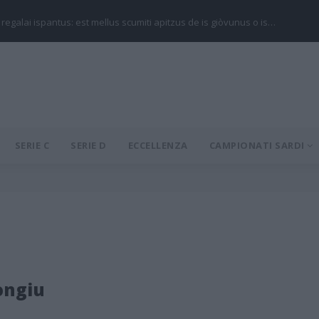
 regalai ispantus: est mellus scumiti apitzus de is giòvunus o is…
SERIE C
SERIE D
ECCELLENZA
CAMPIONATI SARDI
ongiu