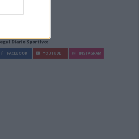
egui Diario Sportivo:
FACEBOOK
YOUTUBE
INSTAGRAM