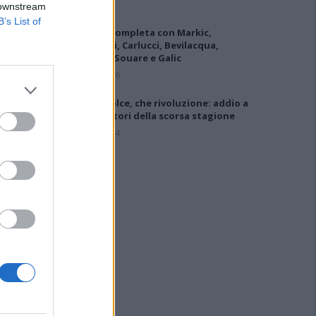
 downstream
B’s List of
L'Ilva si completa con Markic,
Contucci, Carlucci, Bevilacqua,
Solinas, Souare e Galic
7 Ago 2026
Latte Dolce, che rivoluzione: addio a
23 giocatori della scorsa stagione
9 Ago 2024