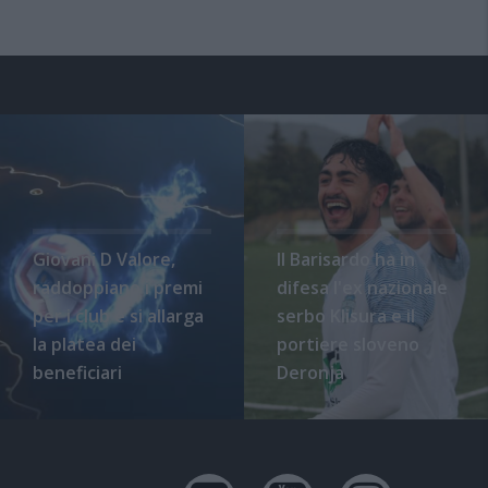
Giovani D Valore,
Il Barisardo ha in
raddoppiano i premi
difesa l'ex nazionale
per i club e si allarga
serbo Klisura e il
la platea dei
portiere sloveno
beneficiari
Deronja