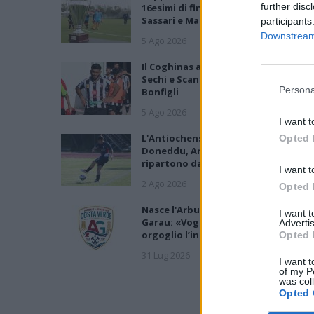
further disc
16esimi di finale con i derby a Cagliari
Sassari e Macomer
participants
Downstream 
5 Ago 2026
Il Coghinas ancora più forte con
Sechi e Scanu, al Macomer arriva
Persona
Bonfigli
5 Ago 2026
I want t
L'Antiochense prende Caddeo e
Opted 
Doneddu, Arborea e Tharros
ripartono dai tecnici Firinu e Frongi
I want t
2 Ago 2026
Opted 
Nasce l'Arbus Guspini Costa Verde,
I want 
Garau: «Vogliamo rappresentare co
Advertis
orgoglio l’intero territorio»
Opted 
31 Lug 2026
I want t
of my P
was col
Opted 