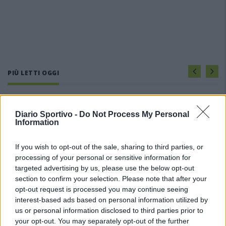
PIÙ LETTI OGGI
L'Ilva si completa con Markic, Contucci,
Carlucci, Bevilacqua, Solinas, Souare e Galic
Diario Sportivo -
Do Not Process My Personal
Information
7 Ago 2026
If you wish to opt-out of the sale, sharing to third parties, or
Gran colpo dell'Ossese, per la difesa c'è l'ex
processing of your personal or sensitive information for
Torres Riccardo Idda
targeted advertising by us, please use the below opt-out
7 Ago 2026
section to confirm your selection. Please note that after your
opt-out request is processed you may continue seeing
interest-based ads based on personal information utilized by
L'Ossese si prepara all'esordio in D: Forzati,
Cabrera, Tesio, Limongelli, Bolzicco e tanti
us or personal information disclosed to third parties prior to
giovani tra i…
your opt-out. You may separately opt-out of the further