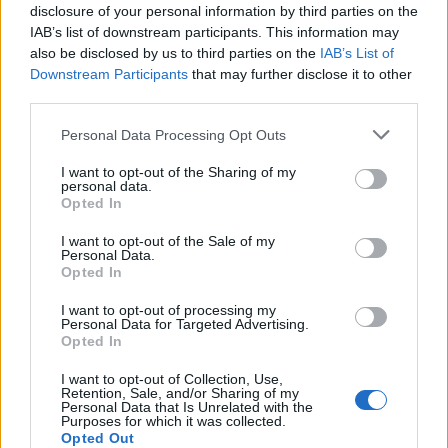
7 Ago 2026
disclosure of your personal information by third parties on the
IAB’s list of downstream participants. This information may
Il Monastir riparte dai pilastri Masia, Pinna e
also be disclosed by us to third parties on the
IAB’s List of
Aloia, il primo acquisto è Loru
Downstream Participants
that may further disclose it to other
7 Ago 2026
third parties.
Personal Data Processing Opt Outs
Latte Dolce, Fresu sul girone: «Se la
giocheranno Torres e Albalonga, noi non
I want to opt-out of the Sharing of my
siamo in prima fascia come in passato»
personal data.
8 Set 2021
Opted In
I want to opt-out of the Sale of my
Personal Data.
Opted In
I want to opt-out of processing my
Personal Data for Targeted Advertising.
Opted In
I want to opt-out of Collection, Use,
Retention, Sale, and/or Sharing of my
Personal Data that Is Unrelated with the
Purposes for which it was collected.
Opted Out