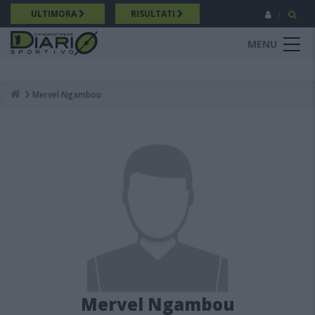
Salta
ULTIMORA
RISULTATI
al
contenuto
MENU
principale
Mervel Ngambou
Breadcrumb
Mervel Ngambou