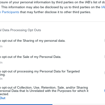
a
Il Ghilarza a caccia del riscatto: «La
losure of your personal information by third parties on the IAB’s list of
Prima? Faremo un campionato
. This information may also be disclosed by us to third parties on the
IA
all’altezza della storia del nostro
Participants
that may further disclose it to other third parties.
club»
22 Giu 2026
Finale playoff: l'Antiochense regola il
l Data Processing Opt Outs
Fonni nel finale, Madeddu e Cosa per
il sogno Promozione
o opt-out of the Sharing of my personal data.
1 Giu 2026
In
Il Fonni prepara la finale, Coinu:
o opt-out of the Sale of my Personal Data.
«Contro l'Antiochense senza
i
pressioni ma con la giusta
In
determinazione»
to opt-out of processing my Personal Data for Targeted
26 Mag 2026
ing.
In
Il
Playout: Sestu, Santa Giusta, Silanus
o opt-out of Collection, Use, Retention, Sale, and/or Sharing
e Malaspina salve, Bariese, Barumini,
ersonal Data that Is Unrelated with the Purposes for which it
lected.
Siniscola e Sennori in Seconda
Out
25 Mag 2026