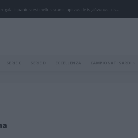
 regalai ispantus: est mellus scumiti apitzus de is giòvunus o is…
SERIE C
SERIE D
ECCELLENZA
CAMPIONATI SARDI
na