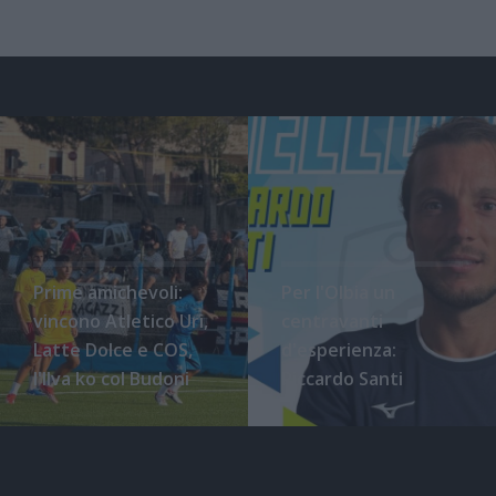
Prime amichevoli:
Per l'Olbia un
vincono Atletico Uri,
centravanti
Latte Dolce e COS,
d'esperienza:
l'Ilva ko col Budoni
Riccardo Santi