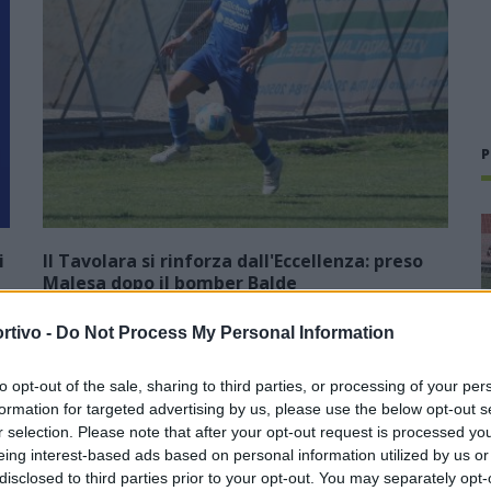
P
i
Il Tavolara si rinforza dall'Eccellenza: preso
Malesa dopo il bomber Balde
23 Lug 2026
rtivo -
Do Not Process My Personal Information
Neopromossa in Prima ma con la voglia di scalare ancora
un'altra categoria per tornare ad essere una protagonista
to opt-out of the sale, sharing to third parties, or processing of your per
del calcio sardo. Il Tavolara ha vinto il campionato di
formation for targeted advertising by us, please use the below opt-out s
),
Seconda battendo sul filo di…
r selection. Please note that after your opt-out request is processed y
eing interest-based ads based on personal information utilized by us or
disclosed to third parties prior to your opt-out. You may separately opt-