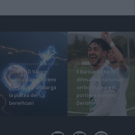
Giovani D Valore,
Il Barisardo ha in
raddoppiano i premi
difesa l'ex nazionale
per i club e si allarga
serbo Klisura e il
la platea dei
portiere sloveno
beneficiari
Deronja