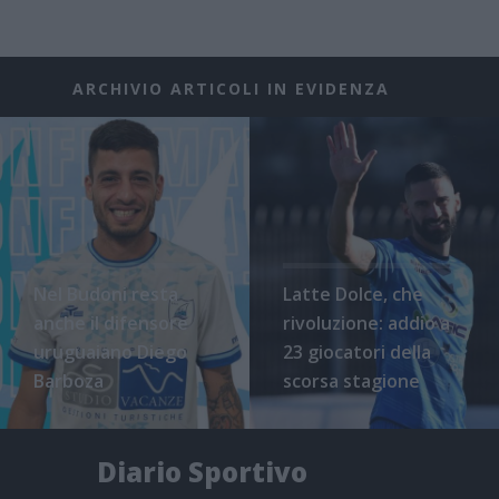
ARCHIVIO ARTICOLI IN EVIDENZA
Nel Budoni resta
Latte Dolce, che
anche il difensore
rivoluzione: addio a
uruguaiano Diego
23 giocatori della
Barboza
scorsa stagione
Diario Sportivo