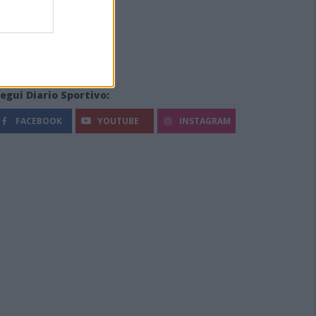
egui Diario Sportivo:
FACEBOOK
YOUTUBE
INSTAGRAM