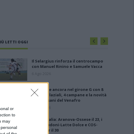
IÙ LETTI OGGI
Il Selargius rinforza il centrocampo
con Manuel Rinino e Samuele Vacca
6 Ago 2026
Le 5 sarde ancora nel girone G con 8
squadre laziali, 4 campane e la novità
dei molisani del Venafro
6 Ago 2026
sonal or
ection to
Coppa Italia: Aranova-Ossese il 23, i
ou may
derby Budoni-Latte Dolce e COS-
 personal
Monastir il 30
out of the