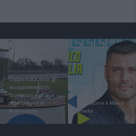
Coppa Italia: ecco gli
accoppiamenti in
Olbia, ecco
Eccellenza e gli
l'ufficialità:
abbinamenti in
l'allenatore è Marco
Promozione
Amelia