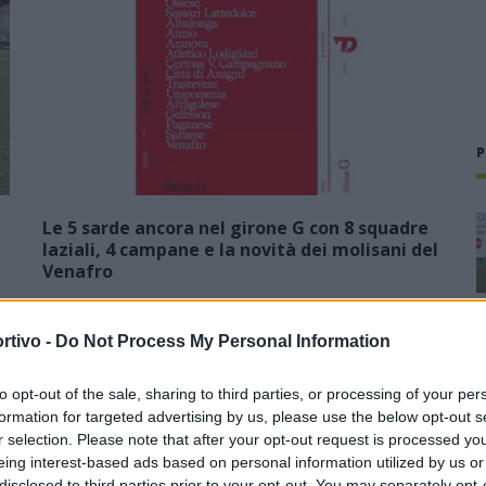
P
Le 5 sarde ancora nel girone G con 8 squadre
laziali, 4 campane e la novità dei molisani del
Venafro
6 Ago 2026
rtivo -
Do Not Process My Personal Information
Il giorno dopo la ratifica delle sei ammissioni e ripescaggi da
parte del Consiglio Direttivo della LND, il Dipartimento
Interregionale ha svelato oggi la composizione dei nove
to opt-out of the sale, sharing to third parties, or processing of your per
gironi della Serie D…
formation for targeted advertising by us, please use the below opt-out s
r selection. Please note that after your opt-out request is processed y
Latte Dolce, Luigi Piredda il primo dei
eing interest-based ads based on personal information utilized by us or
confermati
disclosed to third parties prior to your opt-out. You may separately opt-