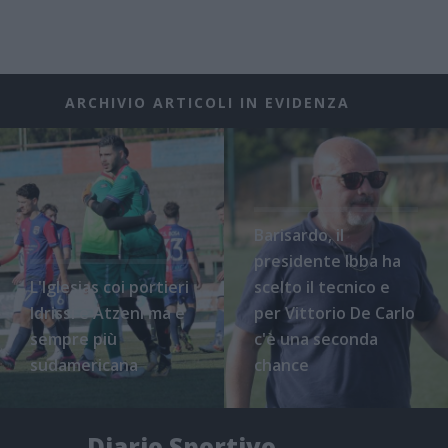
ARCHIVIO ARTICOLI IN EVIDENZA
Barisardo, il
presidente Ibba ha
L'Iglesias coi portieri
scelto il tecnico e
Idrissi e Atzeni ma è
per Vittorio De Carlo
sempre più
c'è una seconda
sudamericana
chance
Diario Sportivo