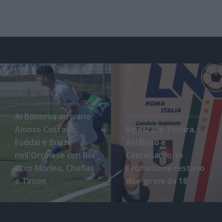
Al Bonorva arrivano
Alonso Costas,
Ripescate Tonara,
Foddai e Brizzi,
Atl Bono e
nell'Orrolese con Boi
Castelsardo, in
ecco Morleo, Choflas
Promozione restano
e Timon
due gironi da 18