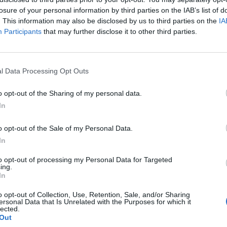
losure of your personal information by third parties on the IAB’s list of
4 Ago 2026
. This information may also be disclosed by us to third parties on the
IA
Participants
that may further disclose it to other third parties.
a
Lnd, il nodo ripescaggi non si
D
scioglie: rinviate al 5 agosto le
ammissioni
l Data Processing Opt Outs
3 Ago 2026
 e
L'Ossese in D con lo zoccolo duro: Di
o opt-out of the Sharing of my personal data.
Pietro, Fancellu, Gueli, Nurra,
In
Mainardi e Tapparello
30 Lug 2026
o opt-out of the Sale of my Personal Data.
In
Il San Giuliano non fa ricorso e i posti
vuoti sono 5: l'Ilva battaglia per la
to opt-out of processing my Personal Data for Targeted
posizione in graduatoria
ing.
In
24 Lug 2026
o opt-out of Collection, Use, Retention, Sale, and/or Sharing
ersonal Data that Is Unrelated with the Purposes for which it
lected.
Out