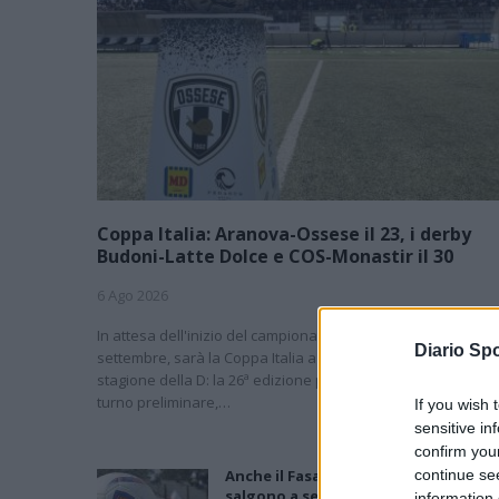
Coppa Italia: Aranova-Ossese il 23, i derby
Budoni-Latte Dolce e COS-Monastir il 30
6 Ago 2026
In attesa dell'inizio del campionato previsto per domenica 6
Diario Spo
settembre, sarà la Coppa Italia a inaugurare la nuova
stagione della D: la 26ª edizione partirà il 23 agosto con il
turno preliminare,…
If you wish 
sensitive in
confirm you
Anche il Fasano out e le ammissioni
continue se
salgono a sei, l'Ilva è la prima società
information 