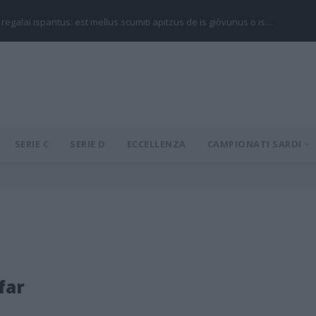
 regalai ispantus: est mellus scumiti apitzus de is giòvunus o is…
SERIE C
SERIE D
ECCELLENZA
CAMPIONATI SARDI
far