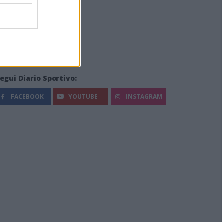
egui Diario Sportivo:
FACEBOOK
YOUTUBE
INSTAGRAM