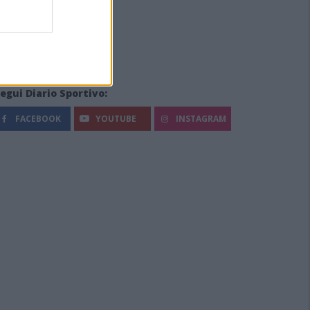
egui Diario Sportivo:
FACEBOOK
YOUTUBE
INSTAGRAM