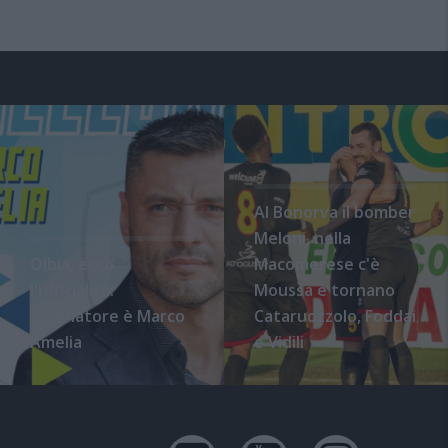
Al Bonorva il bomber
Meloni, nella
Olbia, ecco
Macomerese c'è
l'ufficialità:
Moussa e tornano
l'allenatore è Marco
Cataruozzolo, Foddai
Amelia
e Vidili