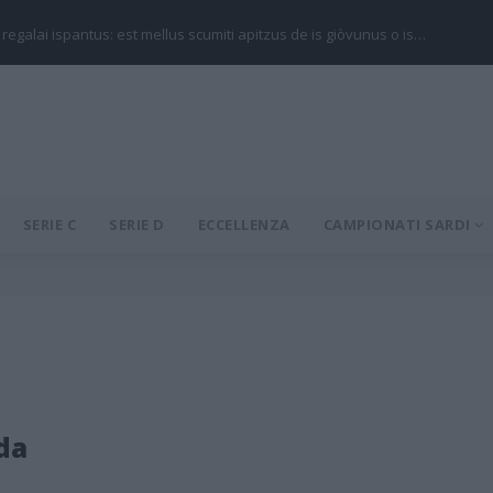
 regalai ispantus: est mellus scumiti apitzus de is giòvunus o is…
SERIE C
SERIE D
ECCELLENZA
CAMPIONATI SARDI
da