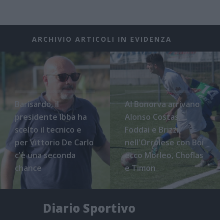
ARCHIVIO ARTICOLI IN EVIDENZA
Barisardo, il
Al Bonorva arrivano
presidente Ibba ha
Alonso Costas,
scelto il tecnico e
Foddai e Brizzi,
per Vittorio De Carlo
nell'Orrolese con Boi
c'è una seconda
ecco Morleo, Choflas
chance
e Timon
Diario Sportivo