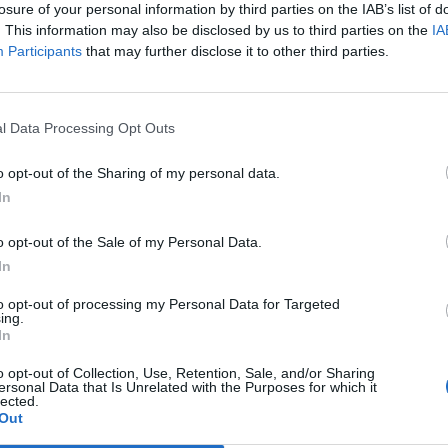
losure of your personal information by third parties on the IAB’s list of
Colpo dell'Uta con Pisano e arriva
. This information may also be disclosed by us to third parties on the
IA
,
anche Serra, tripletta Cus Cagliari
con Piroddi, Angiargia e Nenna
Participants
that may further disclose it to other third parties.
5 Ago 2026
L'Atletico Cagliari di Saba prende
l Data Processing Opt Outs
Sanna, Simoni e mantiene lo zoccolo
duro
o opt-out of the Sharing of my personal data.
4 Ago 2026
In
La matricola Macomer prende il
portiere Fadda, altro colpo Coghinas
o opt-out of the Sale of my Personal Data.
a
con Samuele Pinna
In
2 Ago 2026
to opt-out of processing my Personal Data for Targeted
ing.
Il Sant'Elena si riprende il difensore
In
n
Mancusi
28 Lug 2026
o opt-out of Collection, Use, Retention, Sale, and/or Sharing
ersonal Data that Is Unrelated with the Purposes for which it
lected.
Out