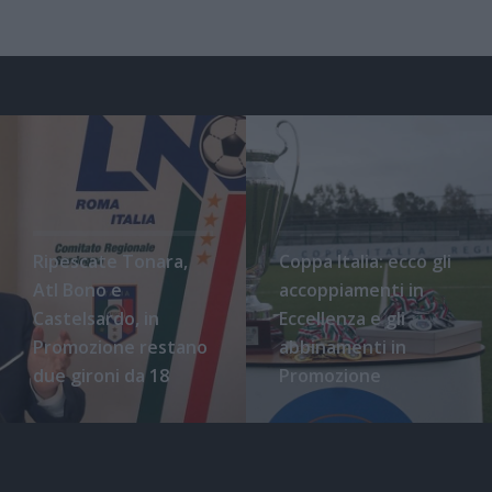
Ripescate Tonara,
Coppa Italia: ecco gli
Atl Bono e
accoppiamenti in
Castelsardo, in
Eccellenza e gli
Promozione restano
abbinamenti in
due gironi da 18
Promozione