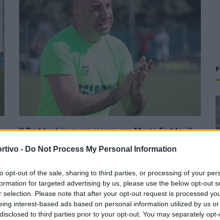
P
Il Buddusò in mani sicure con Mario Fadda, il
Monte Alma riparte da Ivano Falchi
rtivo -
Do Not Process My Personal Information
5 Ago 2026
to opt-out of the sale, sharing to third parties, or processing of your per
1
Con l'apertura dei tesseramenti dei calciatori a partire dall'1
formation for targeted advertising by us, please use the below opt-out s
luglio, inizia ufficialmente la stagione 2026-27 e per le
r selection. Please note that after your opt-out request is processed y
e
squadre di Promozione girone B arrivano anche le chiusure
eing interest-based ads based on personal information utilized by us or
delle trattative…
disclosed to third parties prior to your opt-out. You may separately opt-