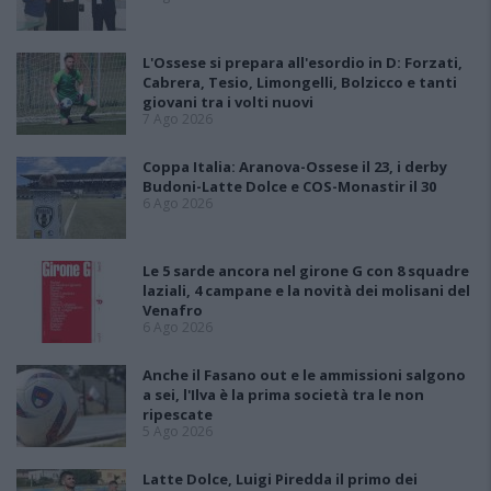
L'Ossese si prepara all'esordio in D: Forzati,
Cabrera, Tesio, Limongelli, Bolzicco e tanti
giovani tra i volti nuovi
7 Ago 2026
Coppa Italia: Aranova-Ossese il 23, i derby
Budoni-Latte Dolce e COS-Monastir il 30
6 Ago 2026
Le 5 sarde ancora nel girone G con 8 squadre
laziali, 4 campane e la novità dei molisani del
Venafro
6 Ago 2026
Anche il Fasano out e le ammissioni salgono
a sei, l'Ilva è la prima società tra le non
ripescate
5 Ago 2026
Latte Dolce, Luigi Piredda il primo dei