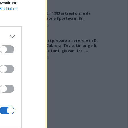
 downstream
B’s List of
Il Monastir 1983 si trasforma da
Associazione Sportiva in Srl
7 Ago 2026
L'Ossese si prepara all'esordio in D:
Forzati, Cabrera, Tesio, Limongelli,
Bolzicco e tanti giovani tra i…
7 Ago 2026