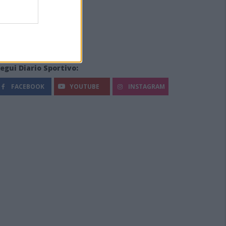
egui Diario Sportivo:
FACEBOOK
YOUTUBE
INSTAGRAM