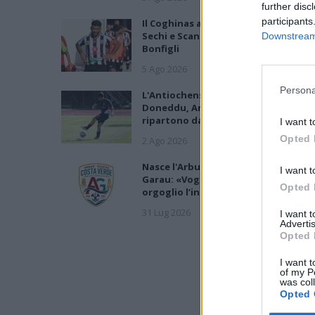
further disc
participants
Il Coghinas ancora più forte con
Sechi e Scanu, al Macomer arriva
Downstream 
Bonfigli
5 Ago 2026
Persona
L'Antiochense prende Caddeo e
Doneddu, Arborea e Tharros
ripartono dai tecnici Firinu e Frongi
I want t
Opted 
2 Ago 2026
Nasce l'Arbus Guspini Costa Verde,
I want t
Garau: «Vogliamo rappresentare co
Opted 
orgoglio l’intero territorio»
31 Lug 2026
I want 
Advertis
Opted 
I want t
of my P
was col
Opted 