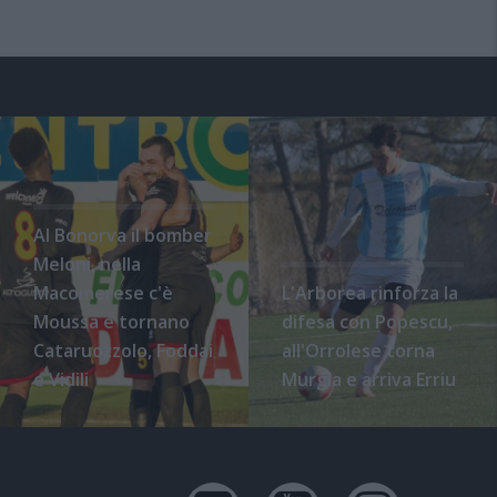
Al Bonorva il bomber
Meloni, nella
Macomerese c'è
L'Arborea rinforza la
Moussa e tornano
difesa con Popescu,
Cataruozzolo, Foddai
all'Orrolese torna
e Vidili
Murgia e arriva Erriu