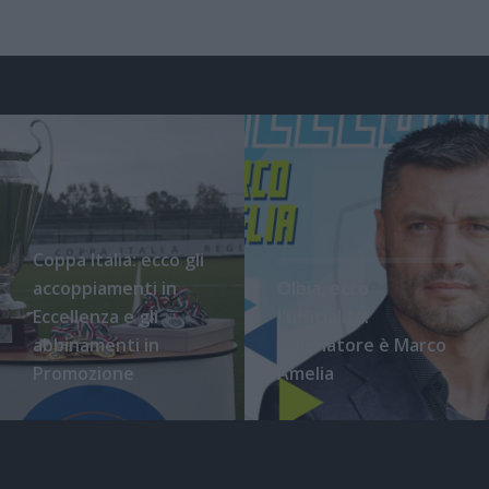
Coppa Italia: ecco gli
accoppiamenti in
Olbia, ecco
Eccellenza e gli
l'ufficialità:
abbinamenti in
l'allenatore è Marco
Promozione
Amelia