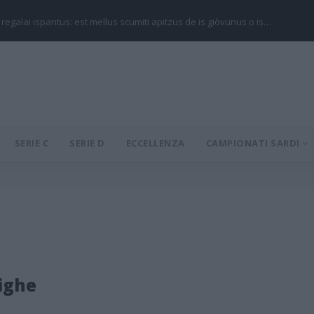
 regalai ispantus: est mellus scumiti apitzus de is giòvunus o is…
SERIE C
SERIE D
ECCELLENZA
CAMPIONATI SARDI
ighe