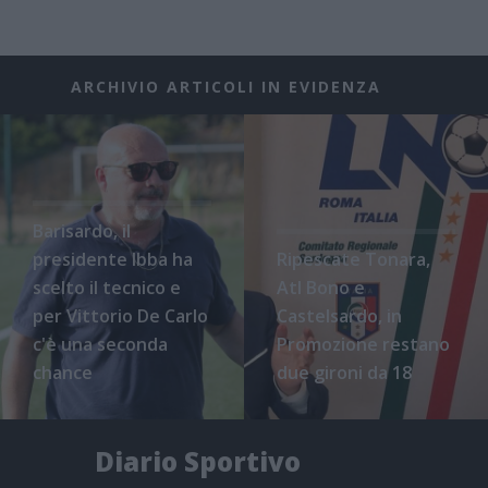
ARCHIVIO ARTICOLI IN EVIDENZA
Barisardo, il
presidente Ibba ha
Ripescate Tonara,
scelto il tecnico e
Atl Bono e
per Vittorio De Carlo
Castelsardo, in
c'è una seconda
Promozione restano
chance
due gironi da 18
Diario Sportivo