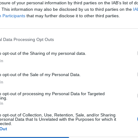
losure of your personal information by third parties on the IAB’s list of
. This information may also be disclosed by us to third parties on the
IA
L'Atletico Cagliari di Saba prende
Sanna, Simoni e mantiene lo zoccolo
Participants
that may further disclose it to other third parties.
duro
4 Ago 2026
l Data Processing Opt Outs
La matricola Macomer prende il
portiere Fadda, altro colpo Coghinas
a
con Samuele Pinna
o opt-out of the Sharing of my personal data.
In
2 Ago 2026
Il Sant'Elena si riprende il difensore
o opt-out of the Sale of my Personal Data.
n
Mancusi
In
28 Lug 2026
to opt-out of processing my Personal Data for Targeted
ing.
In
o opt-out of Collection, Use, Retention, Sale, and/or Sharing
ersonal Data that Is Unrelated with the Purposes for which it
lected.
Out