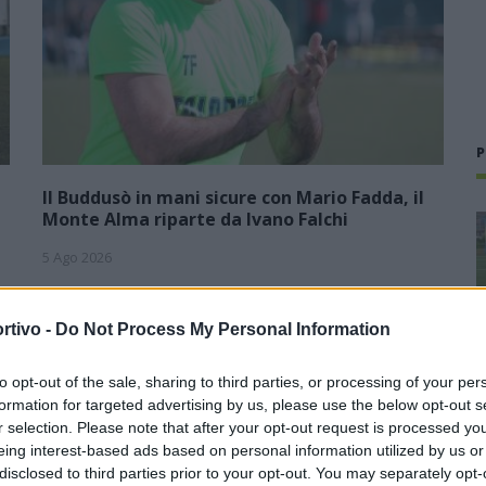
P
Il Buddusò in mani sicure con Mario Fadda, il
Monte Alma riparte da Ivano Falchi
5 Ago 2026
1
Con l'apertura dei tesseramenti dei calciatori a partire dall'1
luglio, inizia ufficialmente la stagione 2026-27 e per le
rtivo -
Do Not Process My Personal Information
e
squadre di Promozione girone B arrivano anche le chiusure
delle trattative…
to opt-out of the sale, sharing to third parties, or processing of your per
formation for targeted advertising by us, please use the below opt-out s
Colpo dell'Uta con Pisano e arriva
r selection. Please note that after your opt-out request is processed y
,
anche Serra, tripletta Cus Cagliari
con Piroddi, Angiargia e Nenna
eing interest-based ads based on personal information utilized by us or
disclosed to third parties prior to your opt-out. You may separately opt-
5 Ago 2026