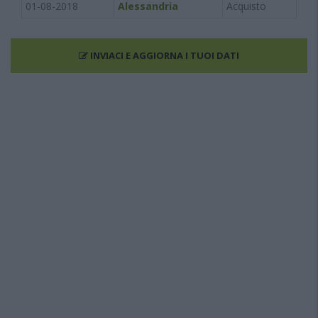
01-08-2018
Alessandria
Acquisto
INVIACI E AGGIORNA I TUOI DATI