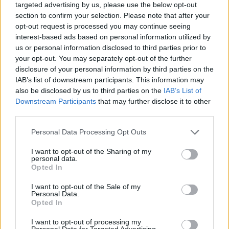
Il Buddusò in mani sicure con Mario Fadda, il
targeted advertising by us, please use the below opt-out
Monte Alma riparte da Ivano Falchi
section to confirm your selection. Please note that after your
5 Ago 2026
opt-out request is processed you may continue seeing
interest-based ads based on personal information utilized by
us or personal information disclosed to third parties prior to
Anche il Fasano out e le ammissioni salgono
your opt-out. You may separately opt-out of the further
a sei, l'Ilva è la prima società tra le non
disclosure of your personal information by third parties on the
ripescate
IAB’s list of downstream participants. This information may
5 Ago 2026
also be disclosed by us to third parties on the
IAB’s List of
Coppa Italia: gli accoppiamenti degli ottavi
Downstream Participants
that may further disclose it to other
di finale con i derby di Gallura, Barbagia e
third parties.
Ogliastra
5 Ago 2026
Personal Data Processing Opt Outs
Coppa Italia: gli accoppiamenti dei 16esimi di
I want to opt-out of the Sharing of my
finale con i derby a Cagliari, Sassari e
personal data.
Opted In
Macomer
5 Ago 2026
I want to opt-out of the Sale of my
Personal Data.
Il CR sardo esclude anche l'Olbia: l'Usinese è
Opted In
in Eccellenza, il Fonni sale in Promozione
5 Ago 2026
I want to opt-out of processing my
Personal Data for Targeted Advertising.