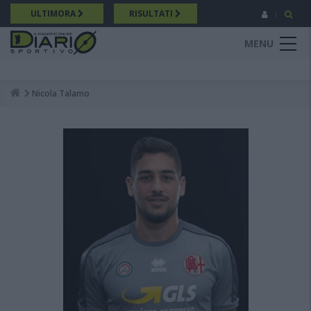
Salta
ULTIMORA
RISULTATI
al
contenuto
MENU
principale
Nicola Talamo
Breadcrumb