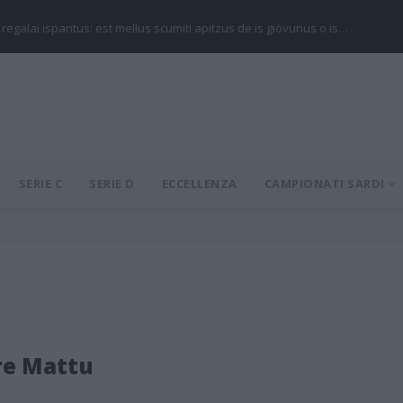
 regalai ispantus: est mellus scumiti apitzus de is giòvunus o is…
SERIE C
SERIE D
ECCELLENZA
CAMPIONATI SARDI
re Mattu