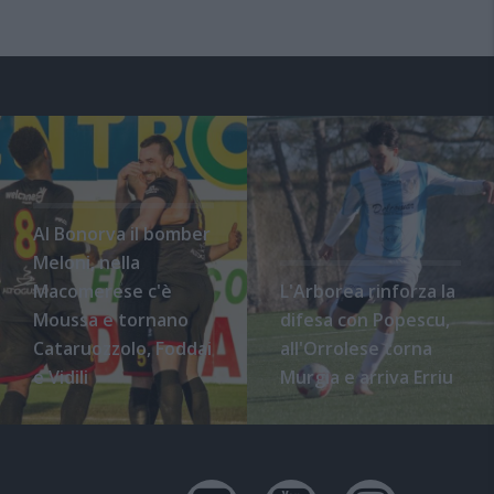
Al Bonorva il bomber
Meloni, nella
Macomerese c'è
L'Arborea rinforza la
Moussa e tornano
difesa con Popescu,
Cataruozzolo, Foddai
all'Orrolese torna
e Vidili
Murgia e arriva Erriu