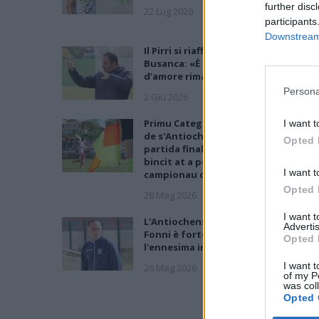
further disc
22 Lug 2026
participants
Downstream 
Il Pirri si riaffida alle mani esperte di
Busanca: «Ė il ritorno a una storia
d’amore rimasta solo in pausa»
Persona
2 Giu 2026
Primu Categoria: is de su Fonne e is
I want t
de s'Antiochense s'ant a isfidai in sa
Opted 
partida finali po custa stagioni; chin
bincit at a podi bisai s'artziada in su
I want t
campionau de sa Promotzioni
Opted 
28 Mag 2026
I want 
L'Antiochense all'atto finale, Piras: «
Advertis
Fonni è forte, batterlo sarebbe
Opted 
l'ennesima impresa dei miei ragazzi»
I want t
26 Mag 2026
of my P
was col
Opted 