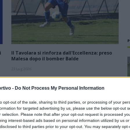
P
i
Il Tavolara si rinforza dall'Eccellenza: preso
Malesa dopo il bomber Balde
23 Lug 2026
Neopromossa in Prima ma con la voglia di scalare ancora
un'altra categoria per tornare ad essere una protagonista
rtivo -
Do Not Process My Personal Information
del calcio sardo. Il Tavolara ha vinto il campionato di
),
Seconda battendo sul filo di…
to opt-out of the sale, sharing to third parties, or processing of your per
formation for targeted advertising by us, please use the below opt-out s
r selection. Please note that after your opt-out request is processed y
a
Il Ghilarza a caccia del riscatto: «La
eing interest-based ads based on personal information utilized by us or
Prima? Faremo un campionato
all’altezza della storia del nostro
disclosed to third parties prior to your opt-out. You may separately opt-