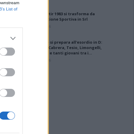
 downstream
B’s List of
Il Monastir 1983 si trasforma da
Associazione Sportiva in Srl
7 Ago 2026
L'Ossese si prepara all'esordio in D:
Forzati, Cabrera, Tesio, Limongelli,
Bolzicco e tanti giovani tra i…
7 Ago 2026