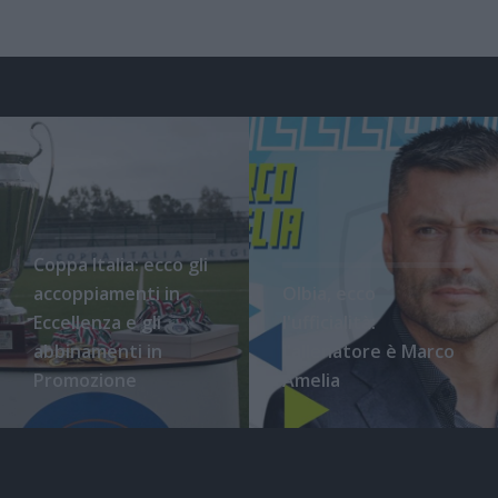
Coppa Italia: ecco gli
accoppiamenti in
Olbia, ecco
Eccellenza e gli
l'ufficialità:
abbinamenti in
l'allenatore è Marco
Promozione
Amelia