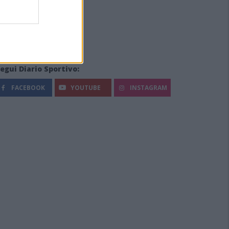
egui Diario Sportivo:
FACEBOOK
YOUTUBE
INSTAGRAM