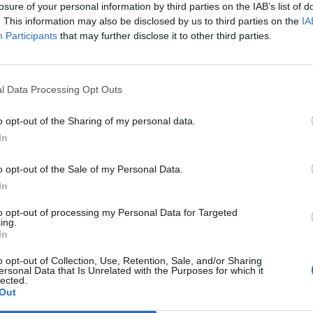
club»
losure of your personal information by third parties on the IAB’s list of
. This information may also be disclosed by us to third parties on the
IA
22 Giu 2026
Participants
that may further disclose it to other third parties.
Finale playoff: l'Antiochense regola il
Fonni nel finale, Madeddu e Cosa per
il sogno Promozione
l Data Processing Opt Outs
1 Giu 2026
Il Fonni prepara la finale, Coinu:
o opt-out of the Sharing of my personal data.
«Contro l'Antiochense senza
In
i
pressioni ma con la giusta
determinazione»
o opt-out of the Sale of my Personal Data.
26 Mag 2026
In
to opt-out of processing my Personal Data for Targeted
Il
Playout: Sestu, Santa Giusta, Silanus
ing.
e Malaspina salve, Bariese, Barumini,
In
Siniscola e Sennori in Seconda
o opt-out of Collection, Use, Retention, Sale, and/or Sharing
25 Mag 2026
ersonal Data that Is Unrelated with the Purposes for which it
lected.
Out