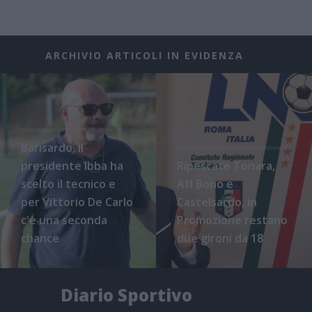
ARCHIVIO ARTICOLI IN EVIDENZA
Barisardo, il
presidente Ibba ha
Ripescate Tonara,
scelto il tecnico e
Atl Bono e
per Vittorio De Carlo
Castelsardo, in
c'è una seconda
Promozione restano
chance
due gironi da 18
Diario Sportivo